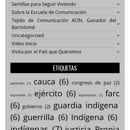
Semillas para Seguir Viviendo
Sobre la Escuela de Comunicación
Tejido de Comunicación ACIN, Ganador del
Bartolomé
Uncategorised
Video Inicio
Visita por el País que Queremos
ETIQUETAS
cauca
(6)
congreso de paz
(2)
asesinato
(1)
ejército
(6)
farc
economía
(1)
explotación
(1)
(6)
guardia indígena
gobierno
(2)
(6)
guerrilla
(6)
Indígena
(6)
indígenas
(7)
justicia Propia