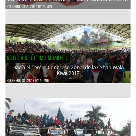
PD
FEBRERO 2, 2017
BY
ADMIN
NOTICIA DE ÚLTIMO MOMENTO
Hacía el Tercer Congreso Zonal de la Cxhab Wala
Kiwe 2017
PD
ENERO 31, 2017
BY
ADMIN