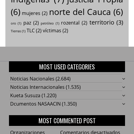
(6)
norte del Cauca
(6)
mujeres
(2)
territorio
(3)
paz
(2)
rozental
(2)
oro
(1)
petróleo
(1)
TLC
(2)
víctimas
(2)
Tierras
(1)
MOST USED CATEGORIES
Noticias Nacionales
(2.684)
Noticias Internacionales
(1.535)
Kueta Susuza
(1.220)
Dcumentos NASAACIN
(1.350)
MOST COMMENTED POST
en
Organizaciones
Comentarios desactivados