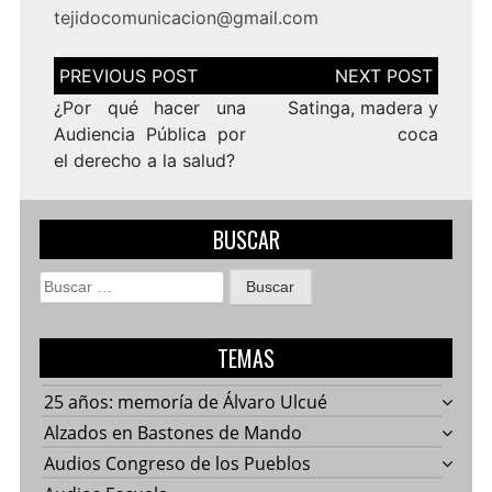
tejidocomunicacion@gmail.com
Navegación
de
entradas
¿Por qué hacer una
Satinga, madera y
Audiencia Pública por
coca
el derecho a la salud?
BUSCAR
Buscar:
TEMAS
25 años: memoría de Álvaro Ulcué
Alzados en Bastones de Mando
Audios Congreso de los Pueblos