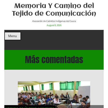
Memoria Y Camino del
Tejido de Comunicación
Asociación de Cabildos Indìgenas del Cauca
August 8, 2026
Menu
Más comentadas