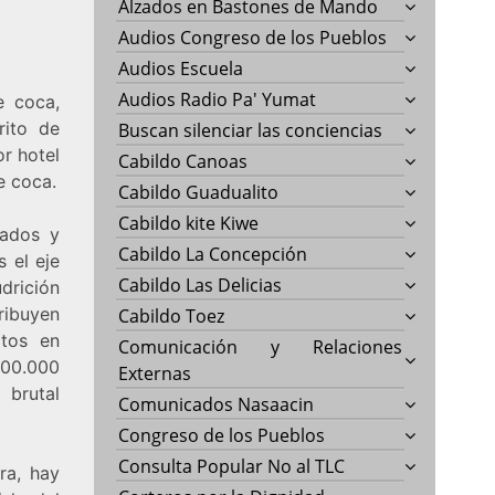
Alzados en Bastones de Mando
Audios Congreso de los Pueblos
Audios Escuela
Audios Radio Pa' Yumat
e coca,
rito de
Buscan silenciar las conciencias
or hotel
Cabildo Canoas
e coca.
Cabildo Guadualito
Cabildo kite Kiwe
cados y
Cabildo La Concepción
 el eje
Cabildo Las Delicias
drición
ribuyen
Cabildo Toez
atos en
Comunicación y Relaciones
100.000
Externas
 brutal
Comunicados Nasaacin
Congreso de los Pueblos
Consulta Popular No al TLC
ra, hay