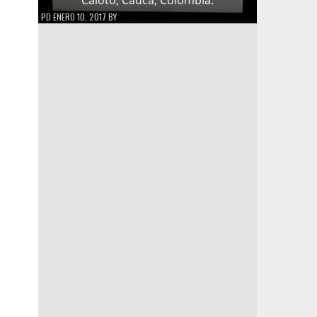
PD
ENERO 10, 2017
BY