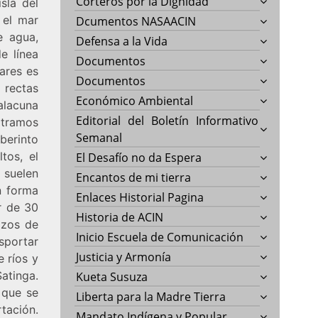
Corteros por la Dignidad
sla del
 el mar
Dcumentos NASAACIN
e agua,
Defensa a la Vida
e línea
Documentos
ares es
Documentos
 rectas
Económico Ambiental
salacuna
Editorial del Boletín Informativo
 tramos
Semanal
aberinto
tos, el
El Desafío no da Espera
 suelen
Encantos de mi tierra
n forma
Enlaces Historial Pagina
r de 30
Historia de ACIN
lzos de
Inicio Escuela de Comunicación
sportar
Justicia y Armonía
 ríos y
atinga.
Kueta Susuza
 que se
Liberta para la Madre Tierra
tación.
Mandato Indígena y Popular