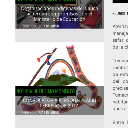
Organizaciones indígenas del Cauca
acuerdan compromisos con el
PD
AGOSTO
Ministerio de Educación
PD
FEBRERO 4, 2017
BY
ADMIN
Aterri
maneja
safari 
de la 
Tumaco
rumbea
de ext
del co
precis
NOTICIA DE ÚLTIMO MOMENTO
Tumaco
CONVOCATORIA PERSONAL – ACIN
habita
FEBRERO DE 2017.
guerra 
PD
FEBRERO 2, 2017
BY
ADMIN
Entre 