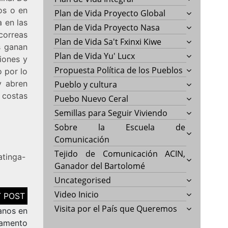
os o en
Plan de Vida Proyecto Global
 en las
Plan de Vida Proyecto Nasa
correas
Plan de Vida Sa't Fxinxi Kiwe
s ganan
Plan de Vida Yu' Lucx
iones y
Propuesta Política de los Pueblos
o por lo
y abren
Pueblo y cultura
 costas
Puebo Nuevo Ceral
Semillas para Seguir Viviendo
Sobre la Escuela de
Comunicación
Tejido de Comunicación ACIN,
atinga-
Ganador del Bartolomé
Uncategorised
Video Inicio
Visita por el País que Queremos
anos en
tamento