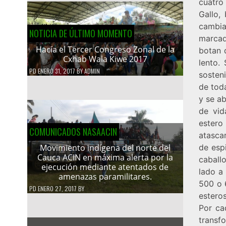
cuatro
Gallo,
cambia
NOTICIA DE ÚLTIMO MOMENTO
marcad
Hacía el Tercer Congreso Zonal de la
botan 
Cxhab Wala Kiwe 2017
lento.
PD
ENERO 31, 2017
BY
ADMIN
sosteni
de tod
y se ab
de vid
estero
COMUNICADOS NASAACIN
atasca
de esp
Movimiento indígena del norte del
Cauca ACIN en máxima alerta por la
caball
ejecución mediante atentados de
lado a
amenazas paramilitares.
500 o 
PD
ENERO 27, 2017
BY
estero
Por ca
transf