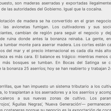
puesto, son maderas aserradas y exportadas ilegalmente
 de las autoridades del Gobierno. Igual que la cocaína.
lotación de madera se ha convertido en el gran negoci
 las avionetas fumigan. Los cultivadores y sus soci
iantes, cambian de región para seguir el negocio y de
 de ruina donde antes la bonanza reinaba. La gente, en
 a tumbar monte para aserrar madera. Los cortes están c
os del mar y el precio internacional es cada día más alto
ieza es más cara. El balance es trágico: mientras menos 
a, más bosques se tumban. En Bocas del Satinga se c
 la bonanza 25 aserríos; hoy se han reabierto y trabajan 
rrillas, que han impuesto un sistema tributario a los cult
, lo trasplantan a los aserradores y a los aserríos y aco
caleros a sus nuevas zonas de cultivo. Los parami
rojos’, ‘Águilas Negras’, ‘Nueva Generación’— permanecen
es costaneras porque su negocio es la exportación de coca