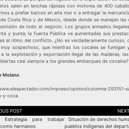
teros salen en lanchas rápidas con motores de 400 caball
inos a preñar barcos en alta mar o a entregar la mercancía
 de Costa Rica y de México, desde donde se manejan las 
nsmisión de todo el negocio. Los grupos armados ilegale
nta y punta; la Fuerza Pública ve aumentadas sus prestac
as al ritmo del conflicto. ¿No es verdaderamente curioso, 
muy sospechoso, que mientras los cocales se fumigan 
a la explotación y exportación ilegal de las maderas, las
abiertas casi siempre a los grandes embarques de cocaína?
o Molano
/www.elespectador.com/impreso/opinion/columna-293151-s
-y-coca
ción
as
 Estrategia para trabajar
Situación de derechos hum
 como hermanos
pueblos indígenas del depar