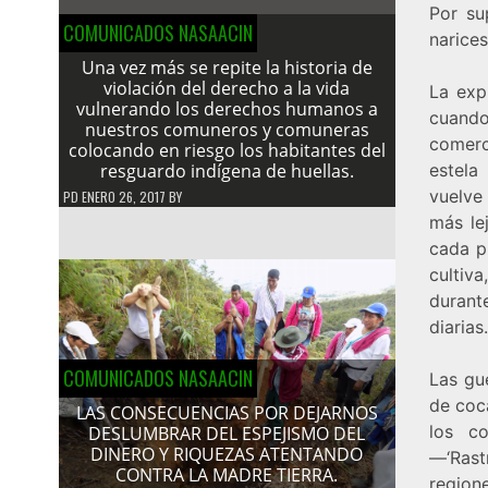
Por su
COMUNICADOS NASAACIN
narices
Una vez más se repite la historia de
violación del derecho a la vida
La exp
vulnerando los derechos humanos a
cuando
nuestros comuneros y comuneras
comerc
colocando en riesgo los habitantes del
resguardo indígena de huellas.
estela
vuelve
PD
ENERO 26, 2017
BY
más lej
cada p
cultiv
durante
diarias.
COMUNICADOS NASAACIN
Las gue
de coca
LAS CONSECUENCIAS POR DEJARNOS
los co
DESLUMBRAR DEL ESPEJISMO DEL
DINERO Y RIQUEZAS ATENTANDO
—‘Rast
CONTRA LA MADRE TIERRA.
region