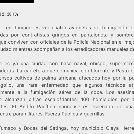
 21, 2011
BY
zar en Tumaco es ver cuatro avionetas de fumigación d
das por contratistas gringos en pantaloneta y sombre
que conviven con oficiales de la Policía Nacional en el mej
ciudad mientras acompañan a los erradicadores manuales d
 es ya una ciudad con base naval, obispo, supermer
deros. La carretera que comunica con Llorente y Pasto es
ensos cultivos de palma africana atacados hoy por la pu
gollo, una rara enfermedad que algunos técnicos at
amente a la fumigación aérea de la coca. Los asesin
 alcanzan cifras escalofriantes: 100 homicidios por 
ntes. El Andén Pacífico nariñense es escenario de una
entre paramilitares, Fuerza Pública y guerrillas.
Tumaco y Bocas del Satinga, hoy municipio Olaya Herre