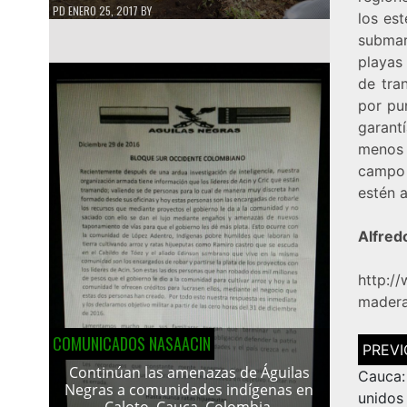
PD
ENERO 25, 2017
BY
los es
submar
playas
de tra
por pu
garantí
menos 
campo 
estén 
Alfred
http:/
madera
COMUNICADOS NASAACIN
Navega
de
Continúan las amenazas de Águilas
entrad
Cauca:
Negras a comunidades indígenas en
unidos
Caloto, Cauca, Colombia.