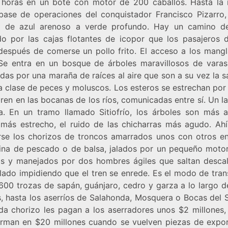
 horas en un bote con motor de 200 caballos. Hasta la i
 base de operaciones del conquistador Francisco Pizarro,
 de azul arenoso a verde profundo. Hay un camino d
o por las cajas flotantes de icopor que los pasajeros d
después de comerse un pollo frito. El acceso a los mangl
 Se entra en un bosque de árboles maravillosos de varas
das por una maraña de raíces al aire que son a su vez la 
a clase de peces y moluscos. Los esteros se estrechan por
ren en las bocanas de los ríos, comunicadas entre sí. Un l
a. En un tramo llamado Sitiofrío, los árboles son más al
 más estrecho, el ruido de las chicharras más agudo. Ahí
rse los chorizos de troncos amarrados unos con otros e
ina de pescado o de balsa, jalados por un pequeño moto
os y manejados por dos hombres ágiles que saltan desca
 lado impidiendo que el tren se enrede. Es el modo de tran
600 trozas de sapán, guánjaro, cedro y garza a lo largo de
s, hasta los aserríos de Salahonda, Mosquera o Bocas del S
da chorizo les pagan a los aserradores unos $2 millones,
orman en $20 millones cuando se vuelven piezas de expor