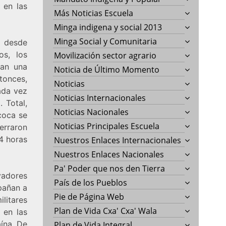
 en las
Más Noticias Escuela
Minga indigena y social 2013
Minga Social y Comunitaria
o desde
os, los
Movilización sector agrario
jan una
Noticia de Último Momento
tonces,
Noticias
ada vez
Noticias Internacionales
. Total,
Noticias Nacionales
coca se
Noticias Principales Escuela
erraron
24 horas
Nuestros Enlaces Internacionales
Nuestros Enlaces Nacionales
Pa' Poder que nos den Tierra
ivadores
País de los Pueblos
mpañan a
Pie de Página Web
litares
Plan de Vida Cxa' Cxa' Wala
 en las
ína. De
Plan de Vida Integral