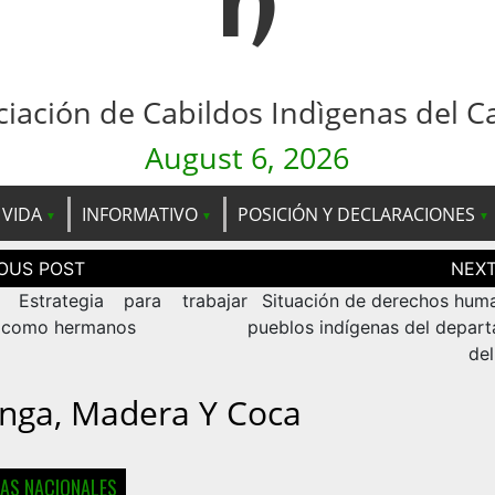
n
ciación de Cabildos Indìgenas del C
August 6, 2026
 VIDA
INFORMATIVO
POSICIÓN Y DECLARACIONES
ción
as
 Estrategia para trabajar
Situación de derechos hum
 como hermanos
pueblos indígenas del depar
de
inga, Madera Y Coca
IAS NACIONALES