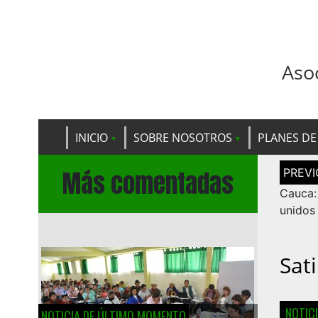
Aso
INICIO
SOBRE NOSOTROS
PLANES DE
Navega
Más comentadas
de
entrad
Cauca:
unidos
Sat
NOTIC
NOTICIA DE ÚLTIMO MOMENTO