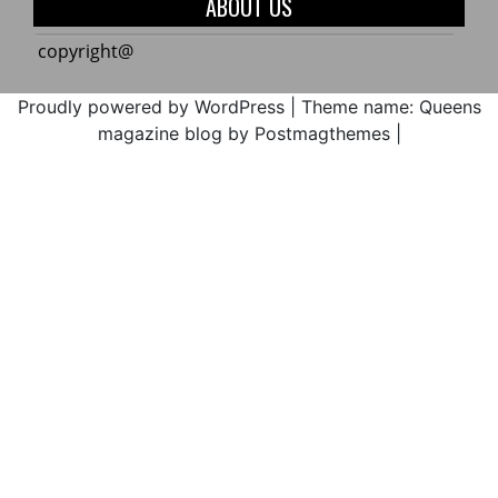
ABOUT US
Cxhab
Cauca
Wala
ACIN
copyright@
Kiwe
en
2017
máxi
Proudly powered by WordPress
|
Theme name: Queens
alerta
magazine blog by Postmagthemes
|
por
la
ejecu
media
atent
de
amen
parami