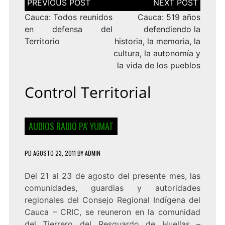
de
entradas
Cauca: Todos reunidos
Cauca: 519 años
en defensa del
defendiendo la
Territorio
historia, la memoria, la
cultura, la autonomía y
la vida de los pueblos
Control Territorial
AUDIOS RADIO PA' YUMAT
PD
AGOSTO 23, 2011
BY
ADMIN
Del 21 al 23 de agosto del presente mes, las
comunidades, guardias y autoridades
regionales del Consejo Regional Indígena del
Cauca – CRIC, se reuneron en la comunidad
del Tierrero del Resguardo de Huellas –