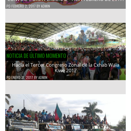
PD
FEBRERO 2, 2017
BY
ADMIN
NOTICIA DE ÚLTIMO MOMENTO
Hacía el Tercer Congreso Zonal de la Cxhab Wala
Kiwe 2017
PD
ENERO 31, 2017
BY
ADMIN