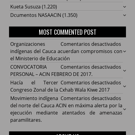
Kueta Susuza
(1.220)
Dcumentos NASAACIN
(1.350)
MOST COMMENTED POST
en
Organizaciones
Comentarios desactivados
Organ
indígenas del Cauca acuerdan compromisos con
indíg
el Ministerio de Educación
del
en
CONVOCATORIA
Comentarios desactivados
Cauca
CONV
PERSONAL – ACIN FEBRERO DE 2017.
acuer
PERS
en
Hacía el Tercer
Comentarios desactivados
comp
–
Hacía
Congreso Zonal de la Cxhab Wala Kiwe 2017
con
ACIN
el
en
Movimiento indígena
Comentarios desactivados
el
FEBR
Terce
Movim
del norte del Cauca ACIN en máxima alerta por la
Minist
DE
Congr
indíg
ejecución mediante atentados de amenazas
de
2017.
Zonal
del
paramilitares.
Educa
de
norte
la
del