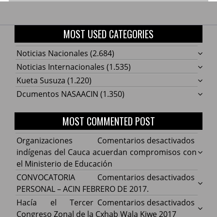
MOST USED CATEGORIES
Noticias Nacionales
(2.684)
Noticias Internacionales
(1.535)
Kueta Susuza
(1.220)
Dcumentos NASAACIN
(1.350)
MOST COMMENTED POST
en
Organizaciones
Comentarios desactivados
Organ
indígenas del Cauca acuerdan compromisos con
indíg
el Ministerio de Educación
del
en
CONVOCATORIA
Comentarios desactivados
Cauca
CONV
PERSONAL – ACIN FEBRERO DE 2017.
acuer
PERS
en
Hacía el Tercer
Comentarios desactivados
comp
–
Hacía
Congreso Zonal de la Cxhab Wala Kiwe 2017