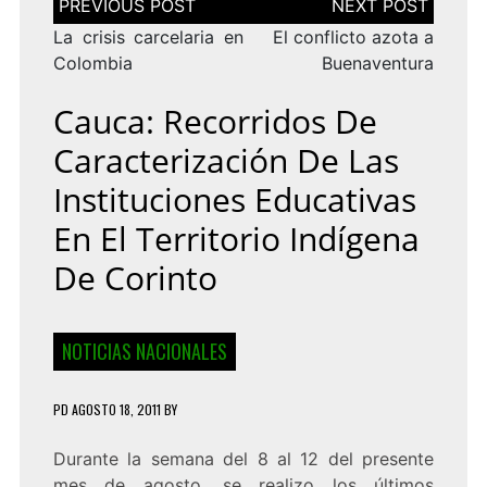
de
entradas
La crisis carcelaria en
El conflicto azota a
Colombia
Buenaventura
Cauca: Recorridos De
Caracterización De Las
Instituciones Educativas
En El Territorio Indígena
De Corinto
NOTICIAS NACIONALES
PD
AGOSTO 18, 2011
BY
Durante la semana del 8 al 12 del presente
mes de agosto, se realizo los últimos