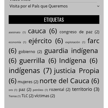
Visita por el País que Queremos
ETIQUETAS
cauca
(6)
congreso de paz
(2)
asesinato
(1)
ejército
(6)
farc
economía
(1)
explotación
(1)
(6)
guardia indígena
gobierno
(2)
(6)
guerrilla
(6)
Indígena
(6)
indígenas
(7)
justicia Propia
(6)
norte del Cauca
(6)
mujeres
(2)
territorio
(3)
paz
(2)
rozental
(2)
oro
(1)
petróleo
(1)
TLC
(2)
víctimas
(2)
Tierras
(1)