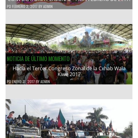
PD
FEBRERO 2, 2017
BY
ADMIN
NOTICIA DE ÚLTIMO MOMENTO
Hacía el Tercer Congreso Zonal de la Cxhab Wala
Kiwe 2017
PD
ENERO 31, 2017
BY
ADMIN