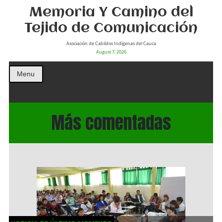
Memoria Y Camino del
Tejido de Comunicación
Asociación de Cabildos Indìgenas del Cauca
August 7, 2026
Menu
Más comentadas