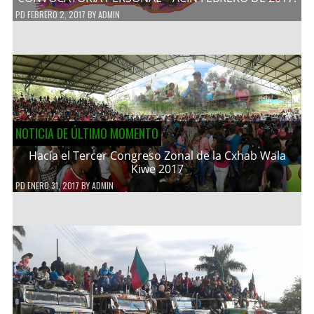
PD
FEBRERO 2, 2017
BY
ADMIN
NOTICIA DE ÚLTIMO MOMENTO
Hacía el Tercer Congreso Zonal de la Cxhab Wala
Kiwe 2017
PD
ENERO 31, 2017
BY
ADMIN