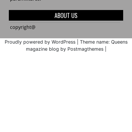
Educa
de
norte
la
del
ABOUT US
Cxhab
Cauca
Wala
ACIN
copyright@
Kiwe
en
2017
máxi
Proudly powered by WordPress
|
Theme name: Queens
alerta
magazine blog by Postmagthemes
|
por
la
ejecu
media
atent
de
amen
parami