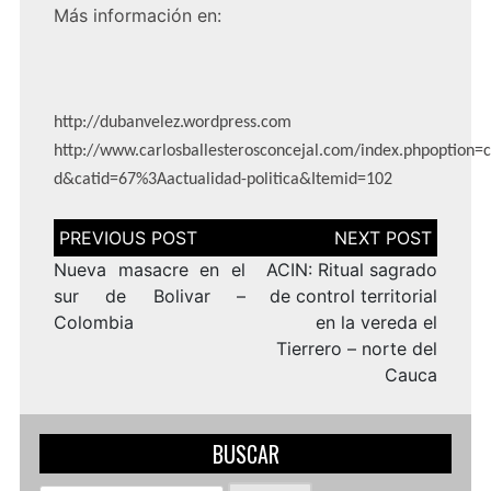
Más información en:
http://dubanvelez.wordpress.com
http://www.carlosballesterosconcejal.com/index.phpoptio
d&catid=67%3Aactualidad-politica&Itemid=102
Navegación
de
entradas
Nueva masacre en el
ACIN: Ritual sagrado
sur de Bolivar –
de control territorial
Colombia
en la vereda el
Tierrero – norte del
Cauca
BUSCAR