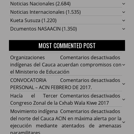
Noticias Nacionales
(2.684)
Noticias Internacionales
(1.535)
Kueta Susuza
(1.220)
Dcumentos NASAACIN
(1.350)
MOST COMMENTED POST
en
Organizaciones
Comentarios desactivados
Organ
indígenas del Cauca acuerdan compromisos con
indíg
el Ministerio de Educación
del
en
CONVOCATORIA
Comentarios desactivados
Cauca
CONV
PERSONAL – ACIN FEBRERO DE 2017.
acuer
PERS
en
Hacía el Tercer
Comentarios desactivados
comp
–
Hacía
Congreso Zonal de la Cxhab Wala Kiwe 2017
con
ACIN
el
en
Movimiento indígena
Comentarios desactivados
el
FEBR
Terce
Movim
del norte del Cauca ACIN en máxima alerta por la
Minist
DE
Congr
indíg
ejecución mediante atentados de amenazas
de
2017.
Zonal
del
paramilitares.