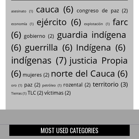
cauca
(6)
congreso de paz
(2)
asesinato
(1)
ejército
(6)
farc
economía
(1)
explotación
(1)
(6)
guardia indígena
gobierno
(2)
(6)
guerrilla
(6)
Indígena
(6)
indígenas
(7)
justicia Propia
(6)
norte del Cauca
(6)
mujeres
(2)
territorio
(3)
paz
(2)
rozental
(2)
oro
(1)
petróleo
(1)
TLC
(2)
víctimas
(2)
Tierras
(1)
MOST USED CATEGORIES