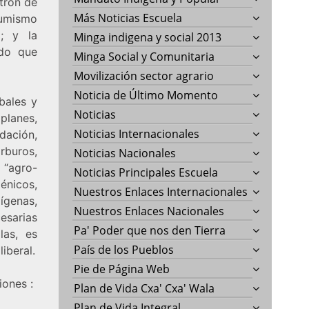
atrón de
Más Noticias Escuela
sumismo
o; y la
Minga indigena y social 2013
ndo que
Minga Social y Comunitaria
Movilización sector agrario
Noticia de Último Momento
bales y
Noticias
planes,
Noticias Internacionales
dación,
rburos,
Noticias Nacionales
 “agro-
Noticias Principales Escuela
énicos,
Nuestros Enlaces Internacionales
ígenas,
Nuestros Enlaces Nacionales
esarias
Pa' Poder que nos den Tierra
las, es
País de los Pueblos
iberal.
Pie de Página Web
iones :
Plan de Vida Cxa' Cxa' Wala
Plan de Vida Integral