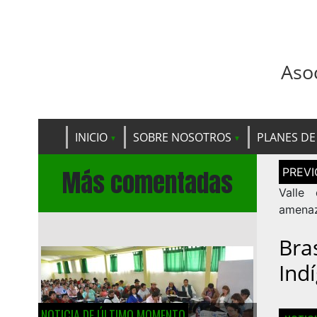
Aso
INICIO
SOBRE NOSOTROS
PLANES DE
Navega
Más comentadas
de
entrad
Valle
amenaz
Bra
Ind
NOTICIA DE ÚLTIMO MOMENTO