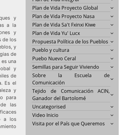
Plan de Vida Proyecto Global
Plan de Vida Proyecto Nasa
sques y
Plan de Vida Sa't Fxinxi Kiwe
as a la
iones y
Plan de Vida Yu' Lucx
s de los
Propuesta Política de los Pueblos
blos, y
Pueblo y cultura
egias de
Puebo Nuevo Ceral
o es una
Semillas para Seguir Viviendo
lobal y
Sobre la Escuela de
iles de
Comunicación
. Es el
aleza y
Tejido de Comunicación ACIN,
ro para
Ganador del Bartolomé
 de las
Uncategorised
ficaces
Video Inicio
o a los
Visita por el País que Queremos
amiento