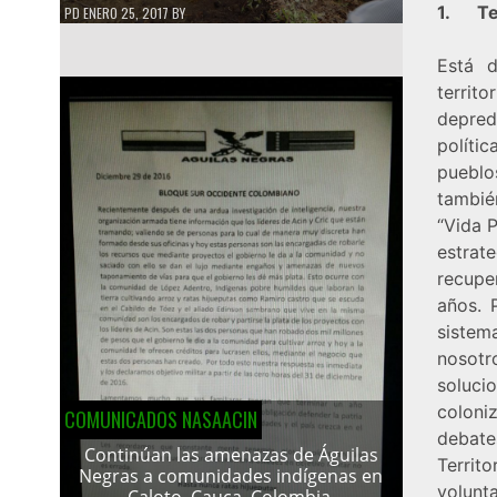
1. Ter
PD
ENERO 25, 2017
BY
Está d
territ
depred
polític
pueblo
también
“Vida P
estrat
recupe
años. 
sistem
nosotr
soluci
coloni
COMUNICADOS NASAACIN
debate
Continúan las amenazas de Águilas
Territ
Negras a comunidades indígenas en
volunta
Caloto, Cauca, Colombia.