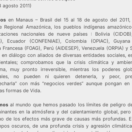
8 agosto 2011)
dos
en Manaus – Brasil del 15 al 18 de agosto del 2011, 
 Regional Amazónica, los pueblos indígenas amazónico
zaciones nacionales de nueve países : Bolivia (CIDOB),
B), Ecuador (CONFENIAE), Colombia (OPIAC), Guyana 
 Francesa (FOAG), Perú (AIDESEP), Venezuela (ORPIA) y 
 en diálogo con aliados de diversas entidades sociales, e
entales; comprobamos que la crisis climática y ambien
ima, muy pronto irreversible, mientras los poderes glo
nales, no pueden ni quieren detenerla, y peor, pre
echarla” con más “negocios verdes” aunque pongan en 
las formas de Vida.
amos
al mundo que hemos pasado los límites de peligro d
inantes en la atmósfera y del calentamiento global, pero
no de los efectos más grave de causas más profundas. 
mpos oscuros, de una profunda crisis y agresión climática