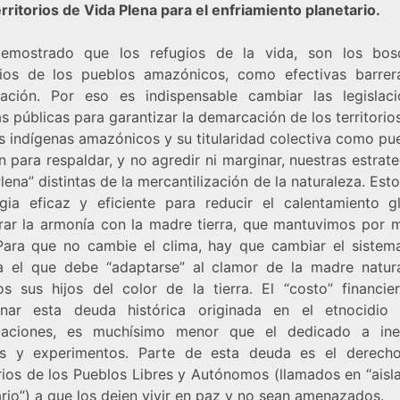
ritorios de Vida Plena para el enfriamiento planetario.
emostrado que los refugios de la vida, son los bo
orios de los pueblos amazónicos, como efectivas barrer
ación. Por eso es indispensable cambiar las legislac
as públicas para garantizar la demarcación de los territorio
s indígenas amazónicos y su titularidad colectiva como pue
 para respaldar, y no agredir ni marginar, nuestras estrat
lena” distintas de la mercantilización de la naturaleza. Est
egia eficaz y eficiente para reducir el calentamiento g
rar la armonía con la madre tierra, que mantuvimos por m
Para que no cambie el clima, hay que cambiar el sistema
a el que debe “adaptarse” al clamor de la madre natur
os sus hijos del color de la tierra. El “costo” financie
onar esta deuda histórica originada en el etnocidio
zaciones, es muchísimo menor que el dedicado a ine
s y experimentos. Parte de esta deuda es el derech
orios de los Pueblos Libres y Autónomos (llamados en “aisl
rio”) a que los dejen vivir en paz y no sean amenazados.