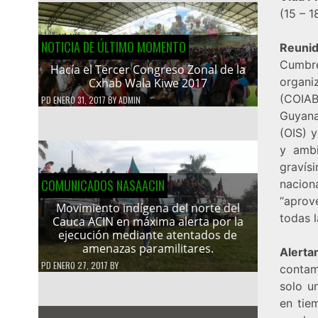
(15 – 1
NOTICIA DE ÚLTIMO MOMENTO
Reuni
Cumbre
Hacía el Tercer Congreso Zonal de la
organi
Cxhab Wala Kiwe 2017
(COIA
PD
ENERO 31, 2017
BY
ADMIN
Guyana
(OIS) y
y ambi
gravís
COMUNICADOS NASAACIN
nacio
“aprov
Movimiento indígena del norte del
todas 
Cauca ACIN en máxima alerta por la
ejecución mediante atentados de
amenazas paramilitares.
Alert
PD
ENERO 27, 2017
BY
contam
solo u
en tie