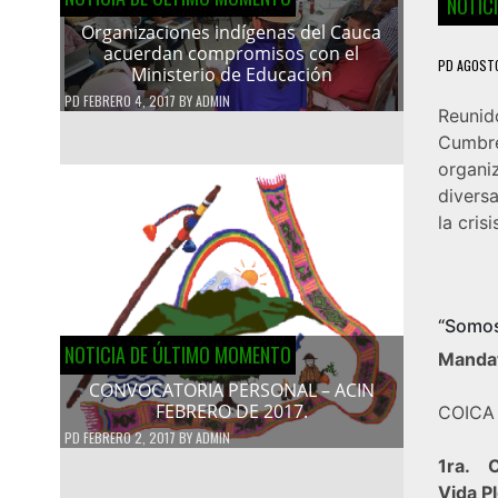
NOTIC
Organizaciones indígenas del Cauca
acuerdan compromisos con el
PD
AGOSTO
Ministerio de Educación
PD
FEBRERO 4, 2017
BY
ADMIN
Reunid
Cumbre
organi
divers
la cris
“Somos
NOTICIA DE ÚLTIMO MOMENTO
Mandat
CONVOCATORIA PERSONAL – ACIN
FEBRERO DE 2017.
COICA
PD
FEBRERO 2, 2017
BY
ADMIN
1ra. 
Vida P