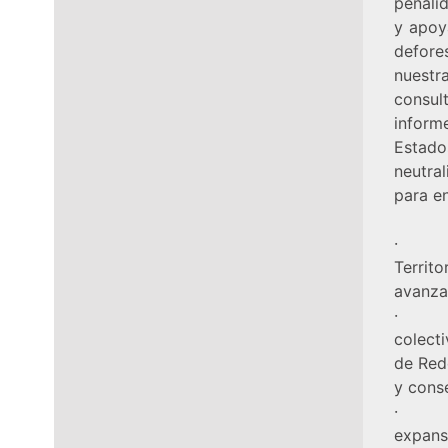
penalid
y apoy
defore
nuestr
consul
inform
Estado
neutra
para e
· Prio
Territo
avanza
· Cam
colecti
de Red
y cons
· Est
expans