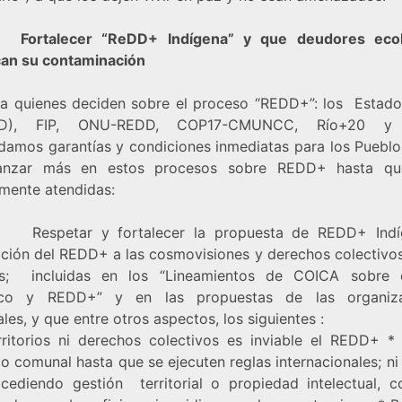
rtalecer “ReDD+ Indígena” y que deudores ecol
an su contaminación
 a quienes deciden sobre el proceso “REDD+”: los Estad
ID), FIP, ONU-REDD, COP17-CMUNCC, Río+20 y 
amos garantías y condiciones inmediatas para los Pueblo
anzar más en estos procesos sobre REDD+ hasta qu
mente atendidas:
petar y fortalecer la propuesta de REDD+ Indí
ción del REDD+ a las cosmovisiones y derechos colectivos
os; incluidas en los “Lineamientos de COICA sobre 
tico y REDD+” y en las propuestas de las organiza
les, y que entre otros aspectos, los siguientes :
rritorios ni derechos colectivos es inviable el REDD+ *
o comunal hasta que se ejecuten reglas internacionales; ni
 cediendo gestión territorial o propiedad intelectual, 