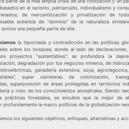
e parte de la más amplia crisis de una civilización y un p
 basados en el racismo, patriarcado, individualismo y con
renados; de mercantilización y privatización de tod
onsable soberbia de “dominio” de la naturaleza olvida
 somos una pequeña parte de ella.
ciamos
la hipocresía y contradicción en las políticas glo
ales sobre los bosques, donde al lado de declaraciones, 
os proyectos “sustentables”; se profundiza la depre
stación, degradación por los negocios mineros, de hidroca
idroeléctricas, ganadería extensiva, soya, agronegocios,
tibles”, super carreteras de colonización, transg
idas, superposición de áreas protegidas en territorios ind
atería y robo de los conocimientos ancestrales. Siendo nec
s prácticas forestales, se encubre que la mejor de el
 profundamente la macro políticas de la globalización neol
mos los siguientes objetivos, enfoques, alternativas y acc