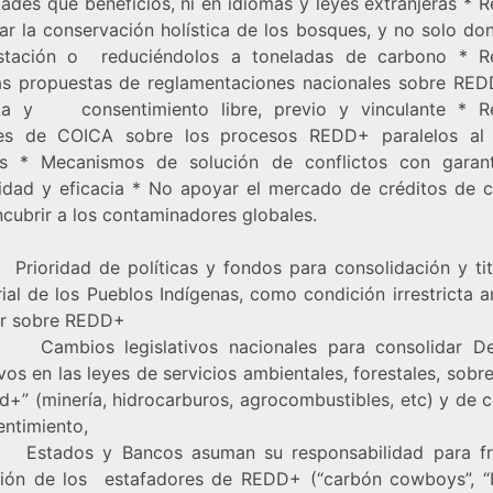
ades que beneficios, ni en idiomas y leyes extranjeras * 
ar la conservación holística de los bosques, y no solo do
stación o reduciéndolos a toneladas de carbono * R
as propuestas de reglamentaciones nacionales sobre RED
ta y consentimiento libre, previo y vinculante * R
es de COICA sobre los procesos REDD+ paralelos al
s * Mecanismos de solución de conflictos con garan
lidad y eficacia * No apoyar el mercado de créditos de 
ncubrir a los contaminadores globales.
ridad de políticas y fondos para consolidación y tit
rial de los Pueblos Indígenas, como condición irrestricta 
r sobre REDD+
bios legislativos nacionales para consolidar De
vos en las leyes de servicios ambientales, forestales, sobr
d+” (minería, hidrocarburos, agrocombustibles, etc) y de c
entimiento,
ados y Bancos asuman su responsabilidad para fre
ión de los estafadores de REDD+ (“carbón cowboys”, “