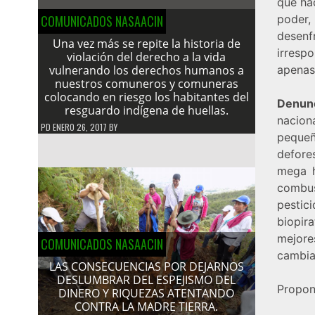
que hac
COMUNICADOS NASAACIN
poder,
desenf
Una vez más se repite la historia de
irresp
violación del derecho a la vida
vulnerando los derechos humanos a
apenas
nuestros comuneros y comuneras
colocando en riesgo los habitantes del
Denun
resguardo indígena de huellas.
nacion
PD
ENERO 26, 2017
BY
pequeñ
defore
mega h
combus
pestic
biopir
mejore
COMUNICADOS NASAACIN
cambiar
LAS CONSECUENCIAS POR DEJARNOS
DESLUMBRAR DEL ESPEJISMO DEL
Propone
DINERO Y RIQUEZAS ATENTANDO
CONTRA LA MADRE TIERRA.