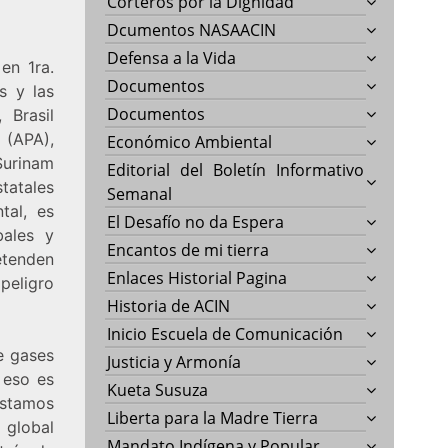
Corteros por la Dignidad
Dcumentos NASAACIN
Defensa a la Vida
en 1ra.
Documentos
s y las
Documentos
 Brasil
(APA),
Económico Ambiental
Surinam
Editorial del Boletín Informativo
statales
Semanal
tal, es
El Desafío no da Espera
bales y
Encantos de mi tierra
tenden
Enlaces Historial Pagina
peligro
Historia de ACIN
Inicio Escuela de Comunicación
e gases
Justicia y Armonía
 eso es
Kueta Susuza
Estamos
Liberta para la Madre Tierra
 global
Mandato Indígena y Popular