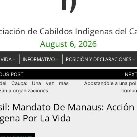
n
ciación de Cabildos Indìgenas del C
August 6, 2026
 VIDA
INFORMATIVO
POSICIÓN Y DECLARACIONES
ción
as
 del Cauca: Una vez más
Apostandole a una polí
an a organizaciones
comun
sil: Mandato De Manaus: Acción
ígena Por La Vida