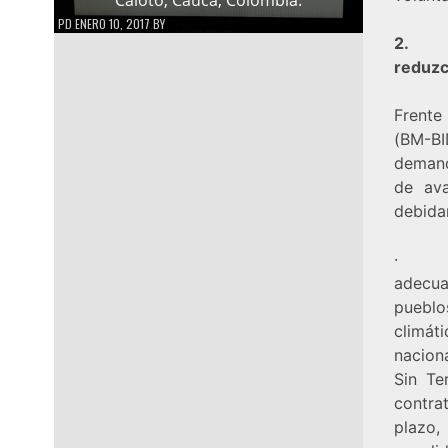
PD
ENERO 10, 2017
BY
2. Fo
reduzc
Frente
(BM-B
demand
de av
debida
· Res
adecua
puebl
climá
naciona
Sin Te
contrat
plazo,