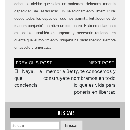
debemos olvidar que solos no podemos, debemos tener la
capacidad de establecer un relacionamiento intercultural
desde todos los espacios, que nos permita fortalecernos de
manera conjunta”, enfatiza un comunero. Esto no solamente
es posible, también es urgente y necesario teniendo en
cuenta que el movimiento indígena ha permanecido siempre
en asedio y amenaza.
Navegación
de
entradas
El Naya: la memoria
Betty, te conocemos y
que construye
te nombramos en todo
conciencia
lo que es vida para
ponerla en libertad
BUSCAR
Buscar: