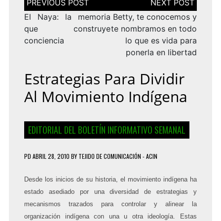
de
entradas
El Naya: la memoria
Betty, te conocemos y
que construye
te nombramos en todo
conciencia
lo que es vida para
ponerla en libertad
Estrategias Para Dividir
Al Movimiento Indígena
EDITORIAL DEL BOLETÍN INFORMATIVO SEMANAL
PD
ABRIL 28, 2010
BY
TEJIDO DE COMUNICACIÓN - ACIN
Desde los inicios de su historia, el movimiento indígena ha
estado asediado por una diversidad de estrategias y
mecanismos trazados para controlar y alinear la
organización indígena con una u otra ideología. Estas