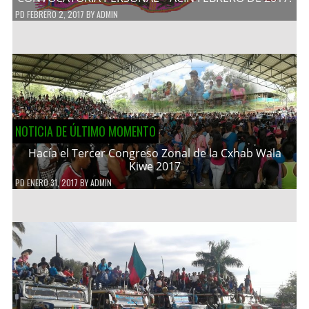
PD
FEBRERO 2, 2017
BY
ADMIN
NOTICIA DE ÚLTIMO MOMENTO
Hacía el Tercer Congreso Zonal de la Cxhab Wala
Kiwe 2017
PD
ENERO 31, 2017
BY
ADMIN