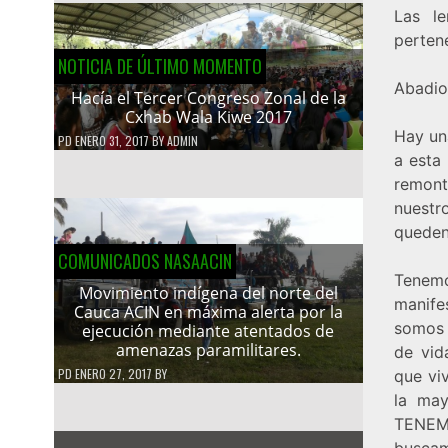
Las le
pertene
NOTICIA DE ÚLTIMO MOMENTO
Abadio
Hacía el Tercer Congreso Zonal de la
Cxhab Wala Kiwe 2017
Hay un
PD
ENERO 31, 2017
BY
ADMIN
a esta
remont
nuestr
queden
COMUNICADOS NASAACIN
Tenemo
Movimiento indígena del norte del
manife
Cauca ACIN en máxima alerta por la
somos y
ejecución mediante atentados de
amenazas paramilitares.
de vid
PD
ENERO 27, 2017
BY
que viv
la may
TENEM
buscam