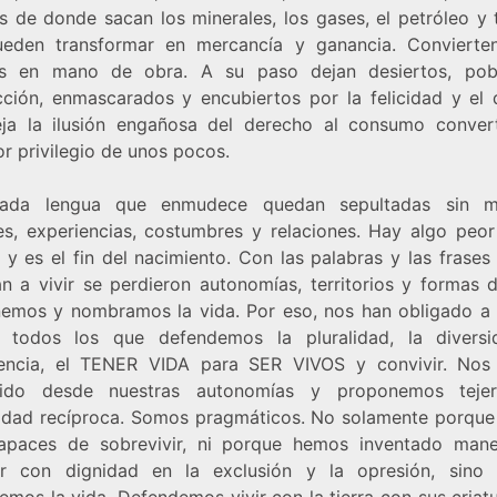
os de donde sacan los minerales, los gases, el petróleo y
eden transformar en mercancía y ganancia. Convierte
os en mano de obra. A su paso dejan desiertos, pob
cción, enmascarados y encubiertos por la felicidad y el d
ja la ilusión engañosa del derecho al consumo conver
r privilegio de unos pocos.
ada lengua que enmudece quedan sepultadas sin m
es, experiencias, costumbres y relaciones. Hay algo peor
 y es el fin del nacimiento. Con las palabras y las frases
án a vivir se perdieron autonomías, territorios y formas d
emos y nombramos la vida. Por eso, nos han obligado a re
todos los que defendemos la pluralidad, la diversi
encia, el TENER VIDA para SER VIVOS y convivir. No
dido desde nuestras autonomías y proponemos tejer
ridad recíproca. Somos pragmáticos. No solamente porqu
apaces de sobrevivir, ni porque hemos inventado man
ir con dignidad en la exclusión y la opresión, sino
mos la vida. Defendemos vivir con la tierra con sus criat