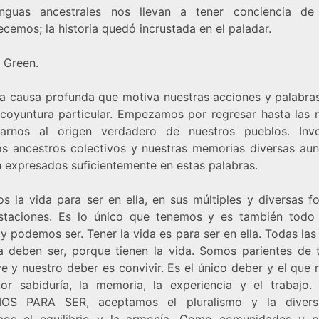
nguas ancestrales nos llevan a tener conciencia d
cemos; la historia quedó incrustada en el paladar.
 Green.
a causa profunda que motiva nuestras acciones y palabras
 coyuntura particular. Empezamos por regresar hasta las r
arnos al origen verdadero de nuestros pueblos. In
os ancestros colectivos y nuestras memorias diversas au
 expresados suficientemente en estas palabras.
s la vida para ser en ella, en sus múltiples y diversas f
staciones. Es lo único que tenemos y es también todo
 podemos ser. Tener la vida es para ser en ella. Todas la
a deben ser, porque tienen la vida. Somos parientes de 
e y nuestro deber es convivir. Es el único deber y el que
or sabiduría, la memoria, la experiencia y el trabajo.
OS PARA SER, aceptamos el pluralismo y la divers
os el equilibrio y la armonía. Como comunidades y p