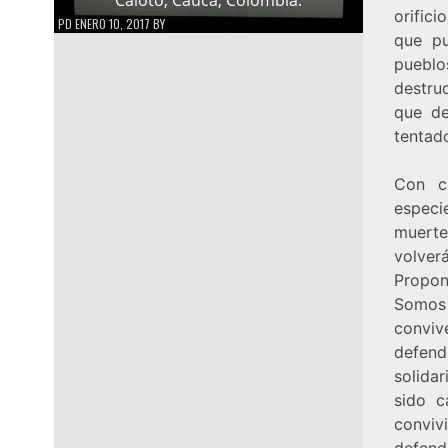
orifici
PD
ENERO 10, 2017
BY
que pu
puebl
destru
que de
tentado
Con c
especi
muerte
volver
Propon
Somos 
conviv
defen
solida
sido c
conviv
defende