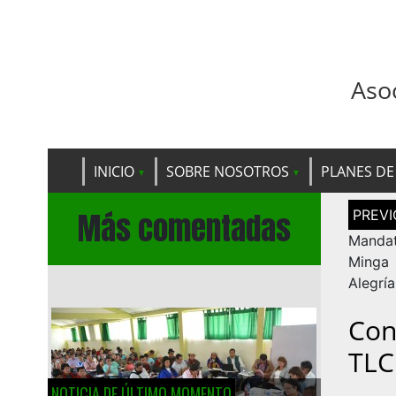
Aso
INICIO
SOBRE NOSOTROS
PLANES DE
Navega
Más comentadas
de
entrad
Mandat
Minga 
Alegría
Con
TLC
NOTICIA DE ÚLTIMO MOMENTO