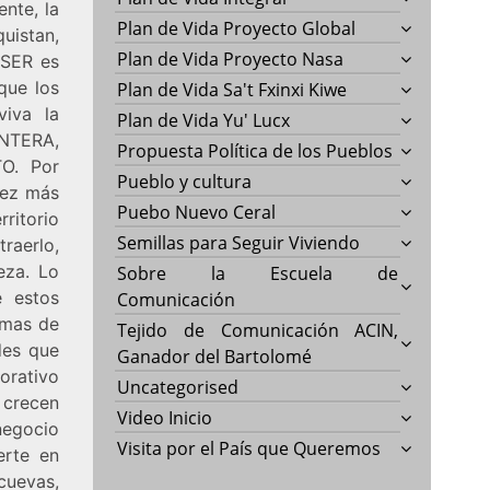
nte, la
Plan de Vida Proyecto Global
uistan,
Plan de Vida Proyecto Nasa
 SER es
que los
Plan de Vida Sa't Fxinxi Kiwe
iva la
Plan de Vida Yu' Lucx
ONTERA,
Propuesta Política de los Pueblos
O. Por
Pueblo y cultura
vez más
Puebo Nuevo Ceral
rritorio
Semillas para Seguir Viviendo
raerlo,
eza. Lo
Sobre la Escuela de
e estos
Comunicación
rmas de
Tejido de Comunicación ACIN,
des que
Ganador del Bartolomé
orativo
Uncategorised
 crecen
Video Inicio
 negocio
Visita por el País que Queremos
erte en
cuevas,