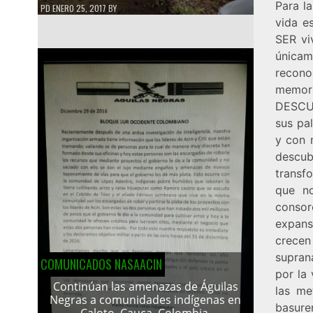
Para l
PD
ENERO 25, 2017
BY
vida e
SER vi
únicam
recon
memori
DESCU
sus pa
y con m
descub
transf
que no
consor
expans
crecen
supran
COMUNICADOS NASAACIN
por la 
Continúan las amenazas de Águilas
las me
Negras a comunidades indígenas en
basure
Caloto, Cauca, Colombia.