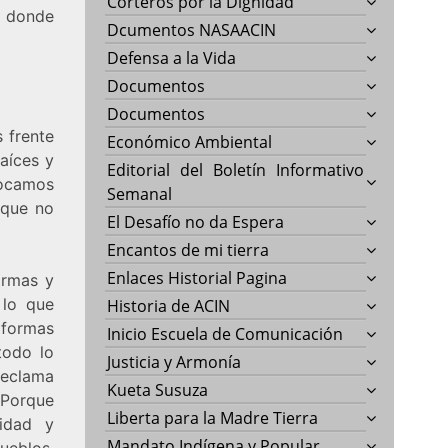
Corteros por la Dignidad
e donde
Dcumentos NASAACIN
Defensa a la Vida
Documentos
Documentos
 frente
Económico Ambiental
aíces y
Editorial del Boletín Informativo
vocamos
Semanal
nque no
El Desafío no da Espera
Encantos de mi tierra
Enlaces Historial Pagina
ormas y
 lo que
Historia de ACIN
s formas
Inicio Escuela de Comunicación
todo lo
Justicia y Armonía
 reclama
Kueta Susuza
 Porque
Liberta para la Madre Tierra
idad y
Mandato Indígena y Popular
ueblos,