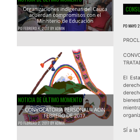
CONSU
Organizaciones indígenas del Cauca
acuerdan compromisos con el
Ministerio de Educación
PD
MAYO 2
PD
FEBRERO 4, 2017
BY
ADMIN
PROCL
CONVO
TRATA
El Est
derech
derech
NOTICIA DE ÚLTIMO MOMENTO
bienes
mient
CONVOCATORIA PERSONAL – ACIN
organi
FEBRERO DE 2017.
PD
FEBRERO 2, 2017
BY
ADMIN
SÍ a la