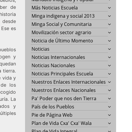
eber de
Más Noticias Escuela
historia
Minga indigena y social 2013
s desde
Minga Social y Comunitaria
 Ese es
Movilización sector agrario
Noticia de Último Momento
Noticias
pueblos
cogen y
Noticias Internacionales
 quedan
Noticias Nacionales
 tierra.
Noticias Principales Escuela
 vida y
Nuestros Enlaces Internacionales
 de los
Nuestros Enlaces Nacionales
ecogido
Pa' Poder que nos den Tierra
ría. La
cados y
País de los Pueblos
últiples
Pie de Página Web
Plan de Vida Cxa' Cxa' Wala
Plan de Vida Integral