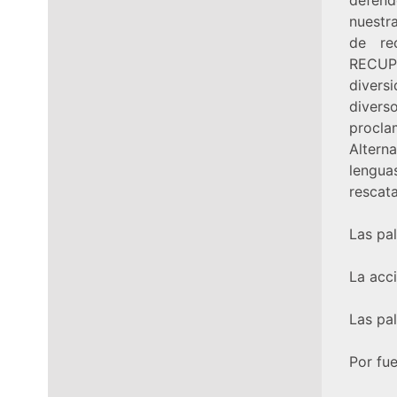
nuestra
de re
RECUPE
divers
diver
procla
Alterna
lengua
rescat
Las pal
La acci
Las pal
Por fue