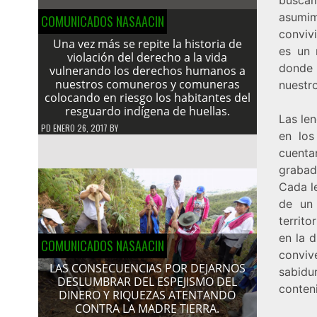
asumim
COMUNICADOS NASAACIN
convivi
Una vez más se repite la historia de
es un 
violación del derecho a la vida
donde 
vulnerando los derechos humanos a
nuestros comuneros y comuneras
nuestr
colocando en riesgo los habitantes del
resguardo indígena de huellas.
Las le
PD
ENERO 26, 2017
BY
en los
cuenta
grabada
Cada l
de un 
territ
en la 
COMUNICADOS NASAACIN
conviv
LAS CONSECUENCIAS POR DEJARNOS
sabidur
DESLUMBRAR DEL ESPEJISMO DEL
conteni
DINERO Y RIQUEZAS ATENTANDO
CONTRA LA MADRE TIERRA.