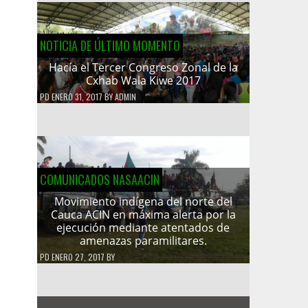
NOTICIA DE ÚLTIMO MOMENTO
Hacía el Tercer Congreso Zonal de la
Cxhab Wala Kiwe 2017
PD
ENERO 31, 2017
BY
ADMIN
COMUNICADOS NASAACIN
Movimiento indígena del norte del
Cauca ACIN en máxima alerta por la
ejecución mediante atentados de
amenazas paramilitares.
PD
ENERO 27, 2017
BY