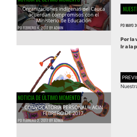
NUEST
Organizaciones indígenas del Cauca
acuerdan compromisos con el
Ministerio de Educación
PD
MAYO 3
PD
FEBRERO 4, 2017
BY
ADMIN
Por la 
Ir a l
Navega
de
entrad
Nuestra
NOTICIA DE ÚLTIMO MOMENTO
CONVOCATORIA PERSONAL – ACIN
FEBRERO DE 2017.
PD
FEBRERO 2, 2017
BY
ADMIN