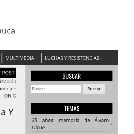
auca
MULTIMEDIA
LUCHAS Y RESISTENCIAS
BUSCAR
ización
Buscar:
ombia –
ONIC
TEMAS
da Y
25 años: memoría de Álvaro
Ulcué