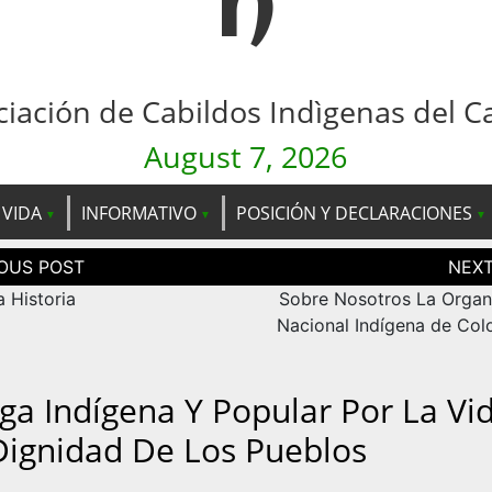
n
ciación de Cabildos Indìgenas del C
August 7, 2026
 VIDA
INFORMATIVO
POSICIÓN Y DECLARACIONES
ción
as
 Historia
Sobre Nosotros La Organ
Nacional Indígena de Col
ga Indígena Y Popular Por La Vi
Dignidad De Los Pueblos