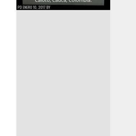
PD
ENERO 10, 2017
BY