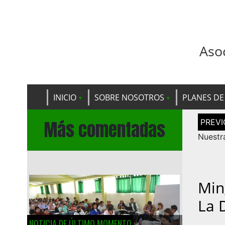
Aso
INICIO
SOBRE NOSOTROS
PLANES DE
Navega
Más comentadas
de
entrad
Nuestra
Min
La 
NOTICIA DE ÚLTIMO MOMENTO