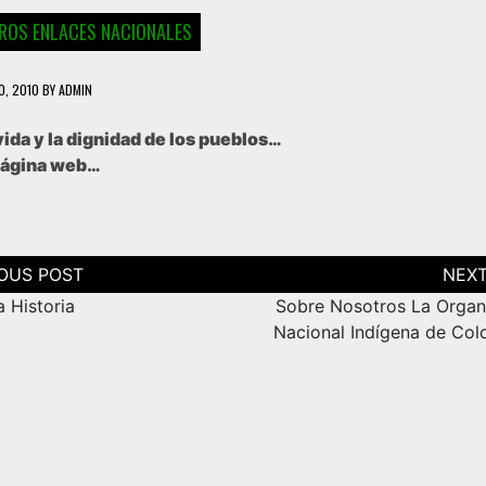
ROS ENLACES NACIONALES
0, 2010
BY
ADMIN
vida y la dignidad de los pueblos…
a página web…
ción
as
 Historia
Sobre Nosotros La Organ
Nacional Indígena de Col