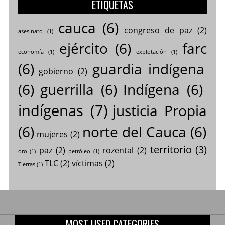
ETIQUETAS
cauca
(6)
congreso de paz
(2)
asesinato
(1)
ejército
(6)
farc
economía
(1)
explotación
(1)
(6)
guardia indígena
gobierno
(2)
(6)
guerrilla
(6)
Indígena
(6)
indígenas
(7)
justicia Propia
(6)
norte del Cauca
(6)
mujeres
(2)
territorio
(3)
paz
(2)
rozental
(2)
oro
(1)
petróleo
(1)
TLC
(2)
víctimas
(2)
Tierras
(1)
MOST USED CATEGORIES