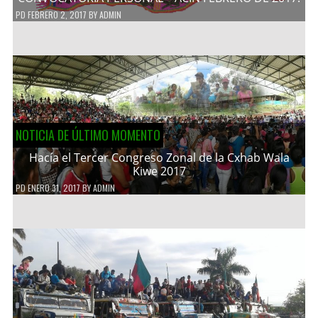
PD
FEBRERO 2, 2017
BY
ADMIN
NOTICIA DE ÚLTIMO MOMENTO
Hacía el Tercer Congreso Zonal de la Cxhab Wala
Kiwe 2017
PD
ENERO 31, 2017
BY
ADMIN