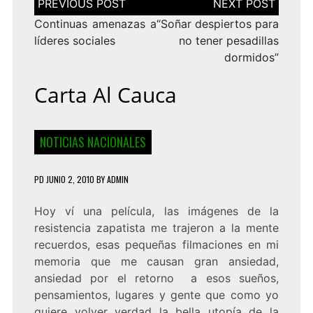
de
entradas
Continuas amenazas a
“Soñar despiertos para
líderes sociales
no tener pesadillas
dormidos”
Carta Al Cauca
NOTICIAS NACIONALES
PD
JUNIO 2, 2010
BY
ADMIN
Hoy ví una película, las imágenes de la
resistencia zapatista me trajeron a la mente
recuerdos, esas pequeñas filmaciones en mi
memoria que me causan gran ansiedad,
ansiedad por el retorno a esos sueños,
pensamientos, lugares y gente que como yo
quiere volver verdad la bella utopía de la