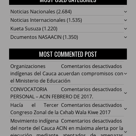
Noticias Nacionales
(2.684)
Noticias Internacionales
(1.535)
Kueta Susuza
(1.220)
Dcumentos NASAACIN
(1.350)
MOST COMMENTED POST
en
Organizaciones
Comentarios desactivados
Organ
indígenas del Cauca acuerdan compromisos con
indíg
el Ministerio de Educación
del
en
CONVOCATORIA
Comentarios desactivados
Cauca
CONV
PERSONAL – ACIN FEBRERO DE 2017.
acuer
PERS
en
Hacía el Tercer
Comentarios desactivados
comp
–
Hacía
Congreso Zonal de la Cxhab Wala Kiwe 2017
con
ACIN
el
en
Movimiento indígena
Comentarios desactivados
el
FEBR
Terce
Movim
del norte del Cauca ACIN en máxima alerta por la
Minist
DE
Congr
indíg
ejecución mediante atentados de amenazas