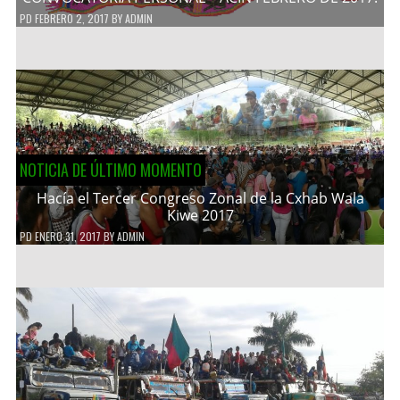
PD
FEBRERO 2, 2017
BY
ADMIN
NOTICIA DE ÚLTIMO MOMENTO
Hacía el Tercer Congreso Zonal de la Cxhab Wala
Kiwe 2017
PD
ENERO 31, 2017
BY
ADMIN