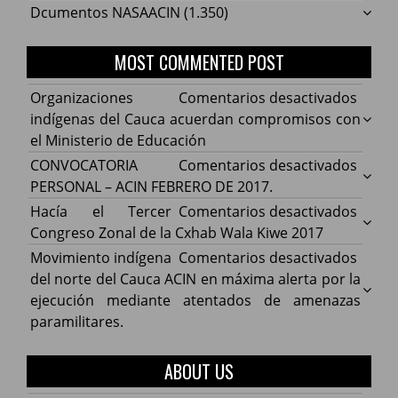
Dcumentos NASAACIN
(1.350)
MOST COMMENTED POST
en
Organizaciones
Comentarios desactivados
Organ
indígenas del Cauca acuerdan compromisos con
indíg
el Ministerio de Educación
del
en
CONVOCATORIA
Comentarios desactivados
Cauca
CONV
PERSONAL – ACIN FEBRERO DE 2017.
acuer
PERS
en
Hacía el Tercer
Comentarios desactivados
comp
–
Hacía
Congreso Zonal de la Cxhab Wala Kiwe 2017
con
ACIN
el
en
Movimiento indígena
Comentarios desactivados
el
FEBR
Terce
Movim
del norte del Cauca ACIN en máxima alerta por la
Minist
DE
Congr
indíg
ejecución mediante atentados de amenazas
de
2017.
Zonal
del
paramilitares.
Educa
de
norte
la
del
ABOUT US
Cxhab
Cauca