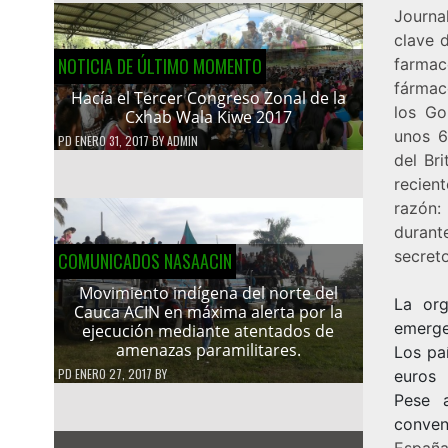
Journa
clave d
NOTICIA DE ÚLTIMO MOMENTO
farmac
fármaco
Hacía el Tercer Congreso Zonal de la
los Go
Cxhab Wala Kiwe 2017
unos 6
PD
ENERO 31, 2017
BY
ADMIN
del Br
recien
razón:
durant
secreto
COMUNICADOS NASAACIN
Movimiento indígena del norte del
La or
Cauca ACIN en máxima alerta por la
emerge
ejecución mediante atentados de
amenazas paramilitares.
Los pa
PD
ENERO 27, 2017
BY
euros
Pese a
conven
España