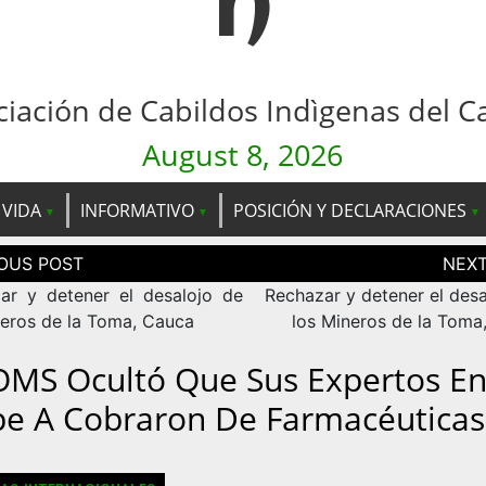
n
ciación de Cabildos Indìgenas del C
August 8, 2026
 VIDA
INFORMATIVO
POSICIÓN Y DECLARACIONES
ción
as
ar y detener el desalojo de
Rechazar y detener el desa
neros de la Toma, Cauca
los Mineros de la Toma
OMS Ocultó Que Sus Expertos E
pe A Cobraron De Farmacéuticas