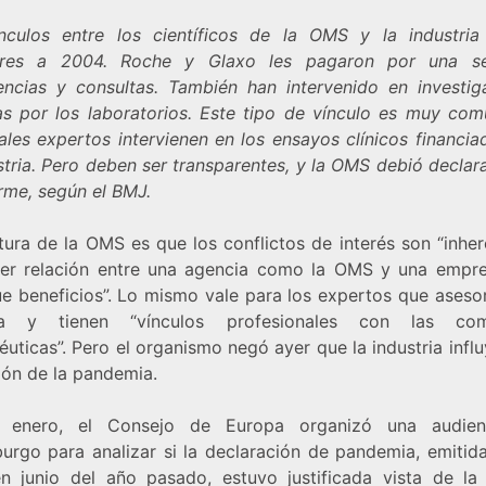
nculos entre los científicos de la OMS y la industria
iores a 2004. Roche y Glaxo les pagaron por una se
encias y consultas. También han intervenido en investig
s por los laboratorios. Este tipo de vínculo es muy com
ales expertos intervienen en los ensayos clínicos financi
stria. Pero deben ser transparentes, y la OMS debió declar
rme, según el BMJ.
tura de la OMS es que los conflictos de interés son “inher
ier relación entre una agencia como la OMS y una empr
ue beneficios”. Lo mismo vale para los expertos que asesor
ia y tienen “vínculos profesionales con las com
uticas”. Pero el organismo negó ayer que la industria infl
ión de la pandemia.
 enero, el Consejo de Europa organizó una audien
burgo para analizar si la declaración de pandemia, emitida
 junio del año pasado, estuvo justificada vista de la