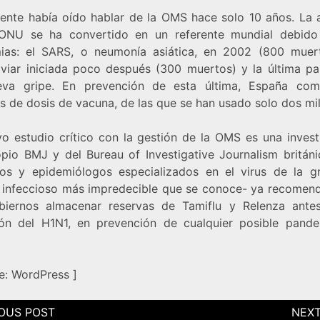
ente había oído hablar de la OMS hace solo 10 años. La 
ONU se ha convertido en un referente mundial debido
ias: el SARS, o neumonía asiática, en 2002 (800 muert
aviar iniciada poco después (300 muertos) y la última p
va gripe. En prevención de esta última, España co
s de dosis de vacuna, de las que se han usado solo dos mil
vo estudio crítico con la gestión de la OMS es una invest
opio BMJ y del Bureau of Investigative Journalism británi
gos y epidemiólogos especializados en el virus de la gr
 infeccioso más impredecible que se conoce- ya recomen
biernos almacenar reservas de Tamiflu y Relenza ante
ión del H1N1, en prevención de cualquier posible pand
e:
WordPress
]
ción