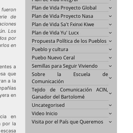
Plan de Vida Proyecto Global
 fueron
Plan de Vida Proyecto Nasa
rie de
aciones
Plan de Vida Sa't Fxinxi Kiwe
ún. Los
Plan de Vida Yu' Lucx
ados por
Propuesta Política de los Pueblos
arlos en
Pueblo y cultura
Puebo Nuevo Ceral
Semillas para Seguir Viviendo
entes a
esa que
Sobre la Escuela de
an a la
Comunicación
pañías
Tejido de Comunicación ACIN,
uyera en
Ganador del Bartolomé
Uncategorised
Video Inicio
cia en
Visita por el País que Queremos
 por la
 escasa