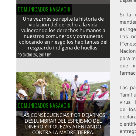
COMUNICADOS NASAACIN
Si la 
Una vez más se repite la historia de
mantien
violación del derecho a la vida
es ing
vulnerando los derechos humanos a
nuestros comuneros y comuneras
Los no
colocando en riesgo los habitantes del
(Tenes
resguardo indígena de huellas.
Nacion
PD
ENERO 26, 2017
BY
para m
que i
farmac
Las pa
Tamiflu
virus 
COMUNICADOS NASAACIN
de los
LAS CONSECUENCIAS POR DEJARNOS
declar
DESLUMBRAR DEL ESPEJISMO DEL
cientí
DINERO Y RIQUEZAS ATENTANDO
entreg
CONTRA LA MADRE TIERRA.