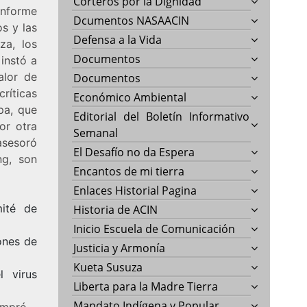
Corteros por la Dignidad
informe
Dcumentos NASAACIN
os y las
Defensa a la Vida
za, los
Documentos
 instó a
alor de
Documentos
ríticas
Económico Ambiental
pa, que
Editorial del Boletín Informativo
or otra
Semanal
asesoró
El Desafío no da Espera
ng, son
Encantos de mi tierra
Enlaces Historial Pagina
ité de
Historia de ACIN
Inicio Escuela de Comunicación
ones de
Justicia y Armonía
Kueta Susuza
l virus
Liberta para la Madre Tierra
Mandato Indígena y Popular
ompró