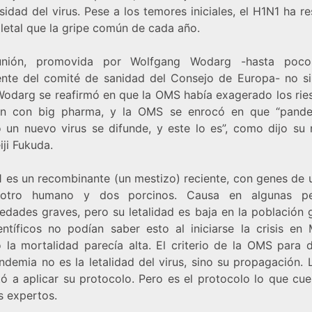
sidad del virus. Pese a los temores iniciales, el H1N1 ha r
letal que la gripe común de cada año.
unión, promovida por Wolfgang Wodarg -hasta poco
ente del comité de sanidad del Consejo de Europa- no si
Wodarg se reafirmó en que la OMS había exagerado los rie
ón con big pharma, y la OMS se enrocó en que “pand
 un nuevo virus se difunde, y este lo es”, como dijo su
iji Fukuda.
1 es un recombinante (un mestizo) reciente, con genes de u
, otro humano y dos porcinos. Causa en algunas pe
edades graves, pero su letalidad es baja en la población g
entíficos no podían saber esto al iniciarse la crisis en 
 la mortalidad parecía alta. El criterio de la OMS para d
ndemia no es la letalidad del virus, sino su propagación.
tó a aplicar su protocolo. Pero es el protocolo lo que cu
 expertos.