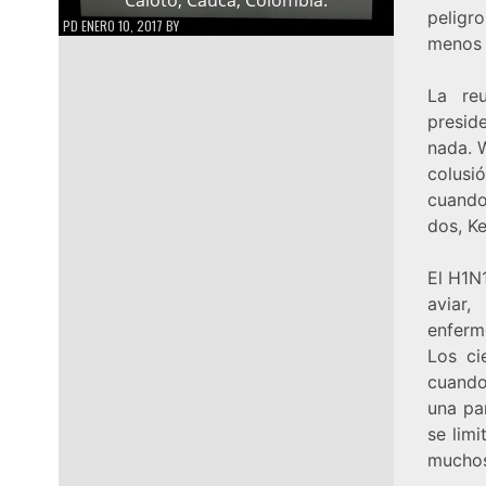
peligro
PD
ENERO 10, 2017
BY
menos 
La re
presid
nada. 
colusi
cuando
dos, Ke
El H1N
aviar
enferm
Los ci
cuando
una pa
se limi
muchos