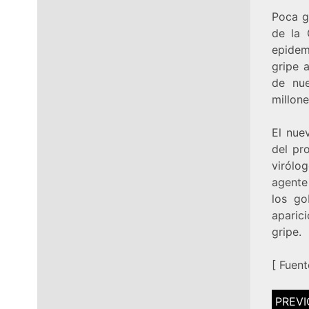
Poca g
de la 
epidem
gripe 
de nue
millone
El nue
del pr
virólo
agente
los go
aparic
gripe.
[
Fuent
Navega
de