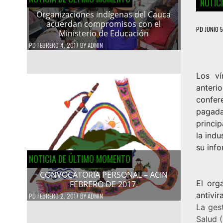
NOTIC
Organizaciones indígenas del Cauca
acuerdan compromisos con el
PD
JUNIO 5
Ministerio de Educación
PD
FEBRERO 4, 2017
BY
ADMIN
Los ví
anter
confer
pagada
princip
la indu
su info
NOTICIA DE ÚLTIMO MOMENTO
CONVOCATORIA PERSONAL – ACIN
El org
FEBRERO DE 2017.
antivir
PD
FEBRERO 2, 2017
BY
ADMIN
La ges
Salud