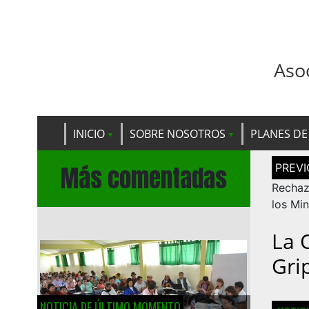
Aso
INICIO
SOBRE NOSOTROS
PLANES DE
Navega
Más comentadas
de
entrad
Rechaz
los Mi
La 
Gri
NOTICIA DE ÚLTIMO MOMENTO