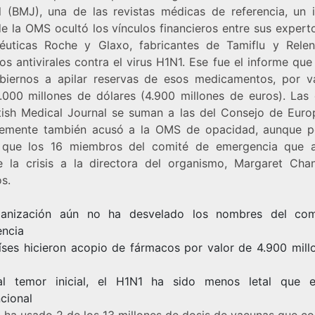
l (BMJ), una de las revistas médicas de referencia, un 
e la OMS ocultó los vínculos financieros entre sus expert
éuticas Roche y Glaxo, fabricantes de Tamiflu y Relen
s antivirales contra el virus H1N1. Ese fue el informe que
biernos a apilar reservas de esos medicamentos, por v
.000 millones de dólares (4.900 millones de euros). Las c
itish Medical Journal se suman a las del Consejo de Euro
temente también acusó a la OMS de opacidad, aunque p
 que los 16 miembros del comité de emergencia que 
e la crisis a la directora del organismo, Margaret Cha
s.
ganización aún no ha desvelado los nombres del com
ncia
íses hicieron acopio de fármacos por valor de 4.900 mill
l temor inicial, el H1N1 ha sido menos letal que e
cional
 ha usado 2 de los 13 millones de dosis de vacunas que c