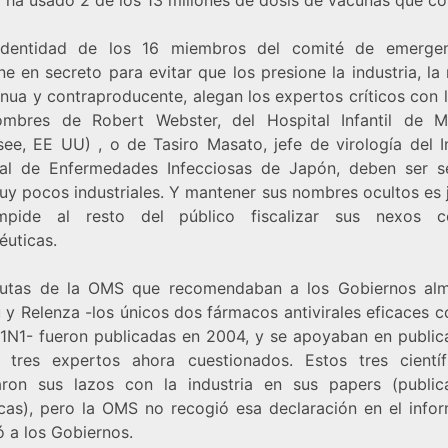
identidad de los 16 miembros del comité de emerge
e en secreto para evitar que los presione la industria, l
enua y contraproducente, alegan los expertos críticos con 
mbres de Robert Webster, del Hospital Infantil de 
see, EE UU) , o de Tasiro Masato, jefe de virología del In
al de Enfermedades Infecciosas de Japón, deben ser s
uy pocos industriales. Y mantener sus nombres ocultos es j
mpide al resto del público fiscalizar sus nexos c
éuticas.
utas de la OMS que recomendaban a los Gobiernos al
 y Relenza -los únicos dos fármacos antivirales eficaces c
H1N1- fueron publicadas en 2004, y se apoyaban en public
 tres expertos ahora cuestionados. Estos tres científ
aron sus lazos con la industria en sus papers (public
ficas), pero la OMS no recogió esa declaración en el info
ó a los Gobiernos.