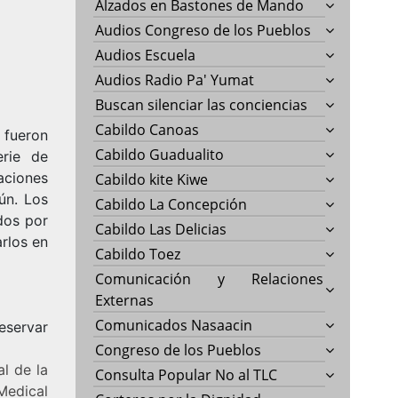
Alzados en Bastones de Mando
Audios Congreso de los Pueblos
Audios Escuela
Audios Radio Pa' Yumat
Buscan silenciar las conciencias
Cabildo Canoas
 fueron
Cabildo Guadualito
rie de
aciones
Cabildo kite Kiwe
ún. Los
Cabildo La Concepción
ados por
Cabildo Las Delicias
arlos en
Cabildo Toez
Comunicación y Relaciones
Externas
Comunicados Nasaacin
eservar
Congreso de los Pueblos
l de la
Consulta Popular No al TLC
Medical