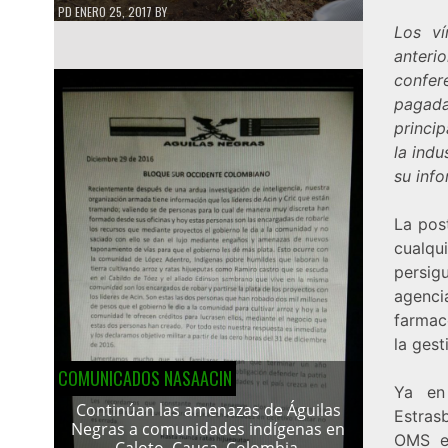
PD
ENERO 25, 2017
BY
Los ví
anter
confer
pagada
princip
la indu
su info
La pos
cualqu
persig
agenc
farmacé
la gest
COMUNICADOS NASAACIN
Ya en
Continúan las amenazas de Águilas
Estras
Negras a comunidades indígenas en
OMS en
Caloto, Cauca, Colombia.