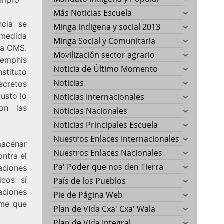
Más Noticias Escuela
ncia se
Minga indigena y social 2013
a medida
Minga Social y Comunitaria
la OMS.
Movilización sector agrario
Memphis
Noticia de Último Momento
stituto
Noticias
ecretos
usto lo
Noticias Internacionales
on las
Noticias Nacionales
Noticias Principales Escuela
Nuestros Enlaces Internacionales
macenar
Nuestros Enlaces Nacionales
ontra el
Pa' Poder que nos den Tierra
aciones
icos sí
País de los Pueblos
aciones
Pie de Página Web
rme que
Plan de Vida Cxa' Cxa' Wala
Plan de Vida Integral