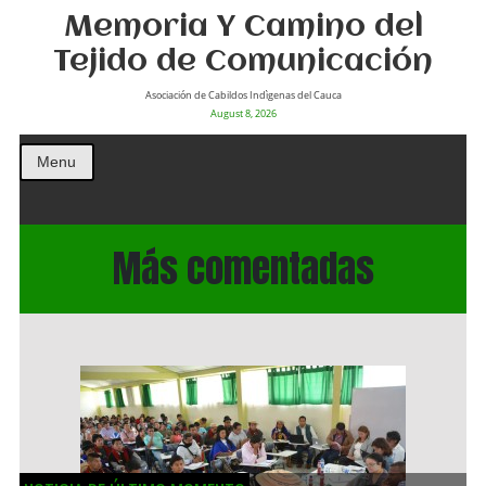
Memoria Y Camino del
Tejido de Comunicación
Asociación de Cabildos Indìgenas del Cauca
August 8, 2026
Menu
Más comentadas