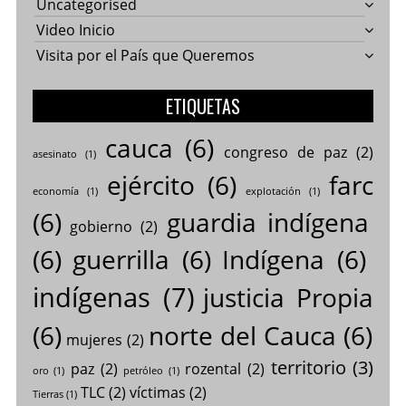
Uncategorised
Video Inicio
Visita por el País que Queremos
ETIQUETAS
cauca
(6)
congreso de paz
(2)
asesinato
(1)
ejército
(6)
farc
economía
(1)
explotación
(1)
(6)
guardia indígena
gobierno
(2)
(6)
guerrilla
(6)
Indígena
(6)
indígenas
(7)
justicia Propia
(6)
norte del Cauca
(6)
mujeres
(2)
territorio
(3)
paz
(2)
rozental
(2)
oro
(1)
petróleo
(1)
TLC
(2)
víctimas
(2)
Tierras
(1)