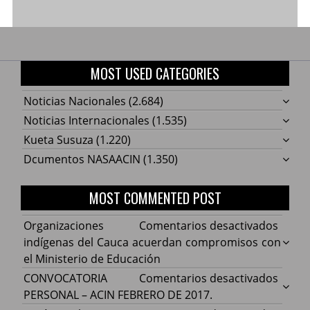
MOST USED CATEGORIES
Noticias Nacionales
(2.684)
Noticias Internacionales
(1.535)
Kueta Susuza
(1.220)
Dcumentos NASAACIN
(1.350)
MOST COMMENTED POST
en
Organizaciones
Comentarios desactivados
Organ
indígenas del Cauca acuerdan compromisos con
indíg
el Ministerio de Educación
del
en
CONVOCATORIA
Comentarios desactivados
Cauca
CONV
PERSONAL – ACIN FEBRERO DE 2017.
acuer