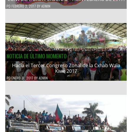
PD
FEBRERO 2, 2017
BY
ADMIN
NOTICIA DE ÚLTIMO MOMENTO
Hacía el Tercer Congreso Zonal de la Cxhab Wala
Kiwe 2017
PD
ENERO 31, 2017
BY
ADMIN