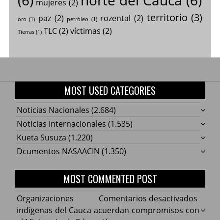
mujeres
(2)
territorio
(3)
paz
(2)
rozental
(2)
oro
(1)
petróleo
(1)
TLC
(2)
víctimas
(2)
Tierras
(1)
MOST USED CATEGORIES
Noticias Nacionales
(2.684)
Noticias Internacionales
(1.535)
Kueta Susuza
(1.220)
Dcumentos NASAACIN
(1.350)
MOST COMMENTED POST
en
Organizaciones
Comentarios desactivados
Organ
indígenas del Cauca acuerdan compromisos con