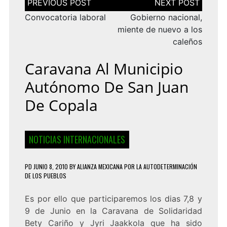
de
entradas
Convocatoria laboral
Gobierno nacional,
miente de nuevo a los
caleños
Caravana Al Municipio
Autónomo De San Juan
De Copala
NOTICIAS INTERNACIONALES
PD
JUNIO 8, 2010
BY
ALIANZA MEXICANA POR LA AUTODETERMINACIÓN
DE LOS PUEBLOS
Es por ello que participaremos los dias 7,8 y
9 de Junio en la Caravana de Solidaridad
Bety Cariño y Jyri Jaakkola que ha sido