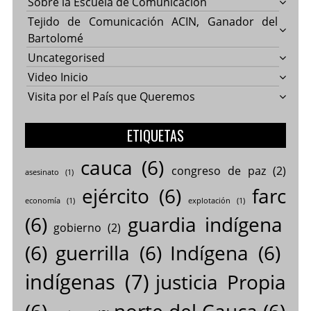
Sobre la Escuela de Comunicación
Tejido de Comunicación ACIN, Ganador del
Bartolomé
Uncategorised
Video Inicio
Visita por el País que Queremos
ETIQUETAS
cauca
(6)
congreso de paz
(2)
asesinato
(1)
ejército
(6)
farc
economía
(1)
explotación
(1)
(6)
guardia indígena
gobierno
(2)
(6)
guerrilla
(6)
Indígena
(6)
indígenas
(7)
justicia Propia
(6)
norte del Cauca
(6)