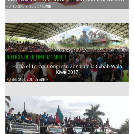
PD
FEBRERO 2, 2017
BY
ADMIN
NOTICIA DE ÚLTIMO MOMENTO
Hacía el Tercer Congreso Zonal de la Cxhab Wala
Kiwe 2017
PD
ENERO 31, 2017
BY
ADMIN