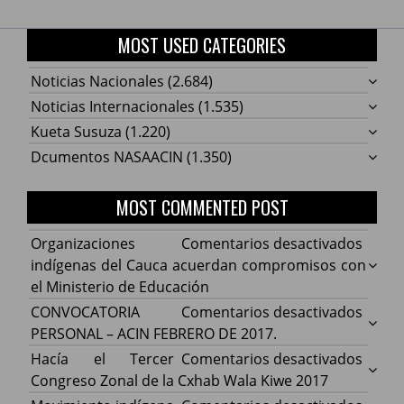
MOST USED CATEGORIES
Noticias Nacionales
(2.684)
Noticias Internacionales
(1.535)
Kueta Susuza
(1.220)
Dcumentos NASAACIN
(1.350)
MOST COMMENTED POST
en
Organizaciones
Comentarios desactivados
Organ
indígenas del Cauca acuerdan compromisos con
indíg
el Ministerio de Educación
del
en
CONVOCATORIA
Comentarios desactivados
Cauca
CONV
PERSONAL – ACIN FEBRERO DE 2017.
acuer
PERS
en
Hacía el Tercer
Comentarios desactivados
comp
–
Hacía
Congreso Zonal de la Cxhab Wala Kiwe 2017
con
ACIN
el