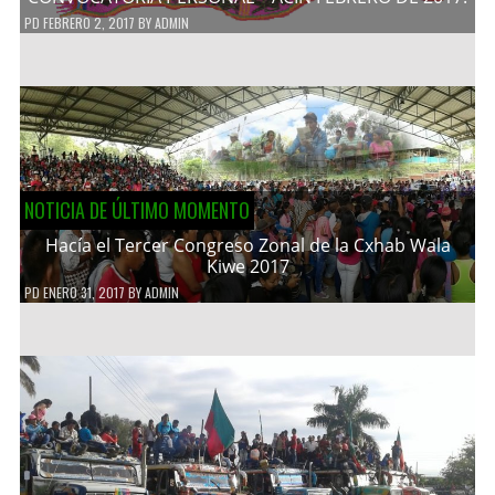
PD
FEBRERO 2, 2017
BY
ADMIN
NOTICIA DE ÚLTIMO MOMENTO
Hacía el Tercer Congreso Zonal de la Cxhab Wala
Kiwe 2017
PD
ENERO 31, 2017
BY
ADMIN