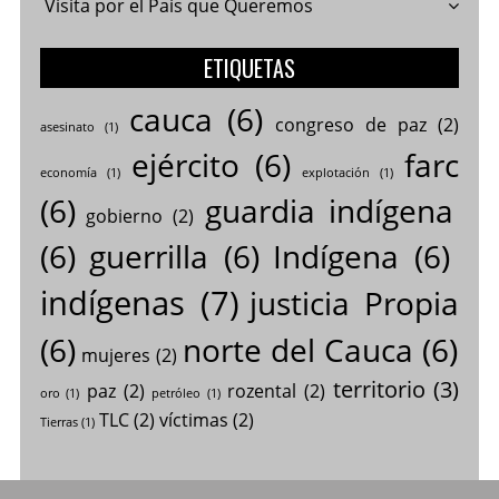
Visita por el País que Queremos
ETIQUETAS
cauca
(6)
congreso de paz
(2)
asesinato
(1)
ejército
(6)
farc
economía
(1)
explotación
(1)
(6)
guardia indígena
gobierno
(2)
(6)
guerrilla
(6)
Indígena
(6)
indígenas
(7)
justicia Propia
(6)
norte del Cauca
(6)
mujeres
(2)
territorio
(3)
paz
(2)
rozental
(2)
oro
(1)
petróleo
(1)
TLC
(2)
víctimas
(2)
Tierras
(1)