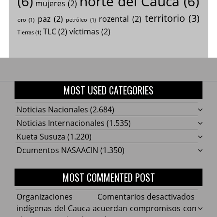
(6)
norte del Cauca
(6)
mujeres
(2)
territorio
(3)
paz
(2)
rozental
(2)
oro
(1)
petróleo
(1)
TLC
(2)
víctimas
(2)
Tierras
(1)
MOST USED CATEGORIES
Noticias Nacionales
(2.684)
Noticias Internacionales
(1.535)
Kueta Susuza
(1.220)
Dcumentos NASAACIN
(1.350)
MOST COMMENTED POST
en
Organizaciones
Comentarios desactivados
Organ
indígenas del Cauca acuerdan compromisos con