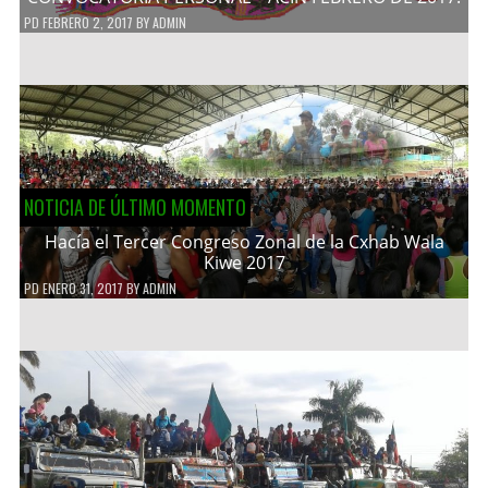
PD
FEBRERO 2, 2017
BY
ADMIN
NOTICIA DE ÚLTIMO MOMENTO
Hacía el Tercer Congreso Zonal de la Cxhab Wala
Kiwe 2017
PD
ENERO 31, 2017
BY
ADMIN