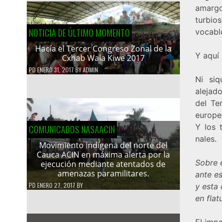
amargos
turbios
NOTICIA DE ÚLTIMO MOMENTO
vocabl
Hacía el Tercer Congreso Zonal de la
Y aquí 
Cxhab Wala Kiwe 2017
PD
ENERO 31, 2017
BY
ADMIN
Ni siq
alejad
del Te
europe
Y los 
COMUNICADOS NASAACIN
nales.
Movimiento indígena del norte del
Cauca ACIN en máxima alerta por la
Sobre 
ejecución mediante atentados de
amenazas paramilitares.
ante e
PD
ENERO 27, 2017
BY
y esta 
en flat
El imp