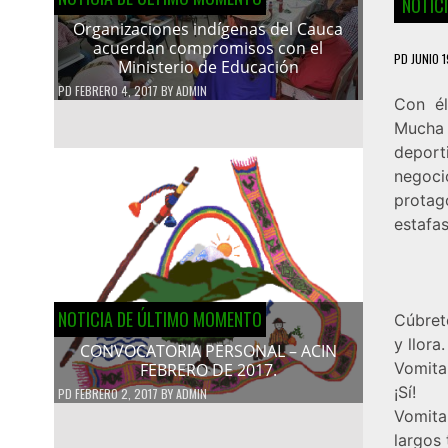
NOTIC
Organizaciones indígenas del Cauca
acuerdan compromisos con el
PD
JUNIO 1
Ministerio de Educación
PD
FEBRERO 4, 2017
BY
ADMIN
Con él
Mucha 
deport
negoci
protag
estafas
NOTICIA DE ÚLTIMO MOMENTO
Cúbrete
y llora.
CONVOCATORIA PERSONAL – ACIN
Vomita
FEBRERO DE 2017.
¡Sí!
PD
FEBRERO 2, 2017
BY
ADMIN
Vomita
largos 