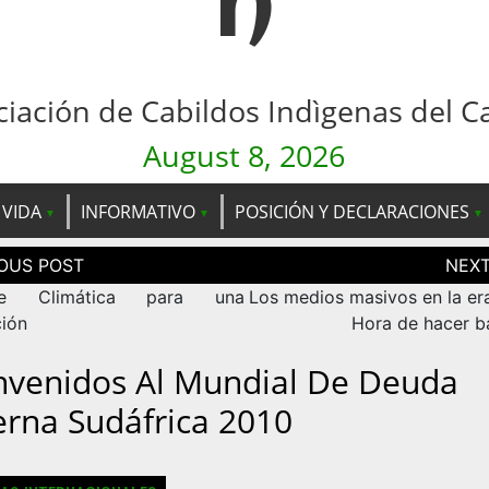
n
ciación de Cabildos Indìgenas del C
August 8, 2026
 VIDA
INFORMATIVO
POSICIÓN Y DECLARACIONES
ción
as
re Climática para una
Los medios masivos en la era
ción
Hora de hacer b
nvenidos Al Mundial De Deuda
erna Sudáfrica 2010