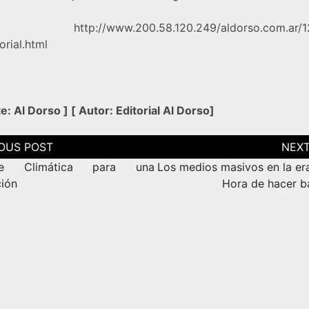
ente:
http://www.200.58.120.249/aldorso.com.ar/
orial.html
te:
Al Dorso
] [
Autor: Editorial Al Dorso
]
ción
as
re Climática para una
Los medios masivos en la era
ción
Hora de hacer b