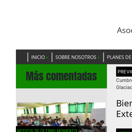
Aso
INICIO
SOBRE NOSOTROS
PLANES DE
Navega
Más comentadas
de
entrad
Cumb
Glacia
Bie
Ext
NOTICIA DE ÚLTIMO MOMENTO