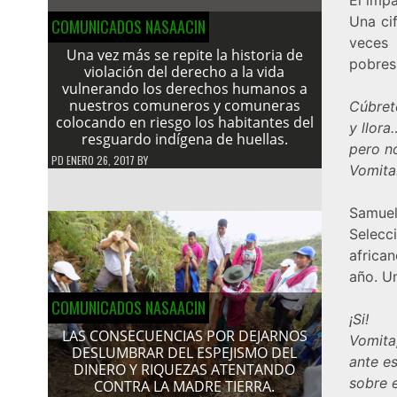
Una ci
COMUNICADOS NASAACIN
veces 
Una vez más se repite la historia de
pobres
violación del derecho a la vida
vulnerando los derechos humanos a
nuestros comuneros y comuneras
Cúbrete
colocando en riesgo los habitantes del
y llora
resguardo indígena de huellas.
pero n
PD
ENERO 26, 2017
BY
Vomita
Samuel
Selecc
africa
año. Un
COMUNICADOS NASAACIN
¡Si!
LAS CONSECUENCIAS POR DEJARNOS
Vomita
DESLUMBRAR DEL ESPEJISMO DEL
ante e
DINERO Y RIQUEZAS ATENTANDO
sobre e
CONTRA LA MADRE TIERRA.