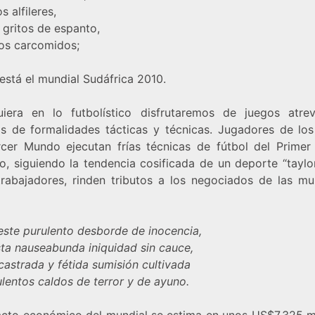
 alfileres,
 gritos de espanto,
os carcomidos;
está el mundial Sudáfrica 2010.
uiera en lo futbolístico disfrutaremos de juegos atre
os de formalidades tácticas y técnicas. Jugadores de los
rcer Mundo ejecutan frías técnicas de fútbol del Prime
o, siguiendo la tendencia cosificada de un deporte “taylor
trabajadores, rinden tributos a los negociados de las mul
este purulento desborde de inocencia,
sta nauseabunda iniquidad sin cauce,
castrada y fétida sumisión cultivada
ulentos caldos de terror y de ayuno.
acto económico del mundial se estima en unos US$7.325 mi