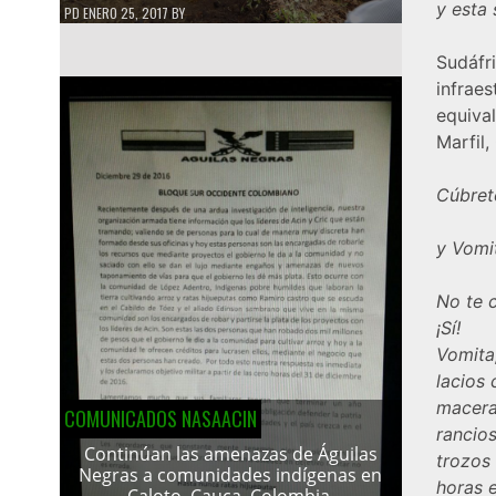
y esta 
PD
ENERO 25, 2017
BY
Sudáf
infrae
equiva
Marfil
Cúbrete
y Vomi
No te 
¡Sí!
Vomita
lacios
macera
COMUNICADOS NASAACIN
rancios
Continúan las amenazas de Águilas
trozos
Negras a comunidades indígenas en
horas e
Caloto, Cauca, Colombia.