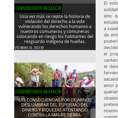
El mit
COMUNICADOS NASAACIN
solida
sino q
Una vez más se repite la historia de
violación del derecho a la vida
estudia
vulnerando los derechos humanos a
a cuadr
nuestros comuneros y comuneras
de ent
colocando en riesgo los habitantes del
resguardo indígena de huellas.
poster
decidi
PD
ENERO 26, 2017
BY
el pro
cantar
el der
fervie
sacando
amor p
COMUNICADOS NASAACIN
quería
obsesi
LAS CONSECUENCIAS POR DEJARNOS
preten
DESLUMBRAR DEL ESPEJISMO DEL
DINERO Y RIQUEZAS ATENTANDO
nosotr
CONTRA LA MADRE TIERRA.
quédat