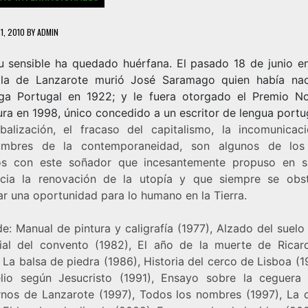
1, 2010
BY
ADMIN
bu sensible ha quedado huérfana. El pasado 18 de junio en 
la de Lanzarote murió José Saramago quien había na
ga Portugal en 1922; y le fuera otorgado el Premio N
ura en 1998, único concedido a un escritor de lengua portu
balización, el fracaso del capitalismo, la incomunicaci
dumbres de la contemporaneidad, son algunos de los
os con este soñador que incesantemente propuso en su
ncia la renovación de la utopía y que siempre se obs
ar una oportunidad para lo humano en la Tierra.
e: Manual de pintura y caligrafía (1977), Alzado del suelo
al del convento (1982), El año de la muerte de Ricar
 La balsa de piedra (1986), Historia del cerco de Lisboa (1
lio según Jesucristo (1991), Ensayo sobre la ceguera 
nos de Lanzarote (1997), Todos los nombres (1997), La 