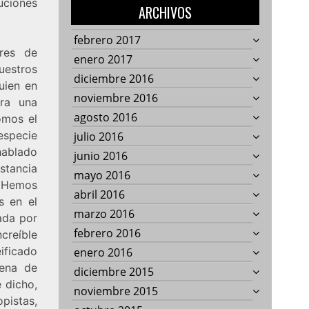
uciones
ARCHIVOS
febrero 2017
ares de
enero 2017
uestros
diciembre 2016
uien en
noviembre 2016
rra una
agosto 2016
omos el
especie
julio 2016
hablado
junio 2016
stancia
mayo 2016
. Hemos
abril 2016
s en el
marzo 2016
ada por
febrero 2016
creíble
ificado
enero 2016
dena de
diciembre 2015
 dicho,
noviembre 2015
pistas,