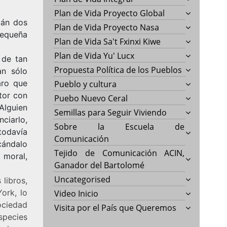
Plan de Vida Proyecto Global
tán dos
Plan de Vida Proyecto Nasa
pequeña
Plan de Vida Sa't Fxinxi Kiwe
Plan de Vida Yu' Lucx
 de tan
Propuesta Política de los Pueblos
an sólo
aro que
Pueblo y cultura
tor con
Puebo Nuevo Ceral
Alguien
Semillas para Seguir Viviendo
ciarlo,
Sobre la Escuela de
todavía
Comunicación
cándalo
Tejido de Comunicación ACIN,
 moral,
Ganador del Bartolomé
Uncategorised
libros,
ork, lo
Video Inicio
ociedad
Visita por el País que Queremos
species