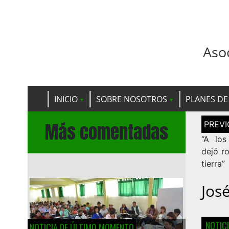
Aso
INICIO
SOBRE NOSOTROS
PLANES DE
Navega
Más comentadas
de
entrad
“A los
dejó ro
tierra”
Jos
NOTIC
NOTICIA DE ÚLTIMO MOMENTO