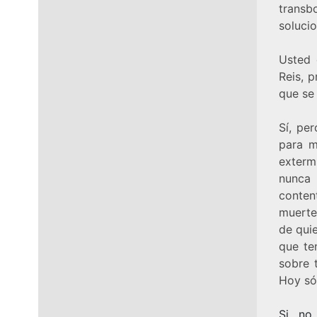
transb
soluci
Usted 
Reis, 
que se
Sí, pe
para m
exterm
nunca 
conten
muerte
de quie
que te
sobre t
Hoy só
Si no