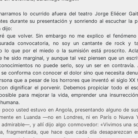
 narramos lo ocurrido afuera del teatro Jorge Eliécer Gai
ntes durante su presentación y sonriendo al escuchar la 
 dijo:
é que volver. Sin embargo no me explico el fenómeno
urada convocatoria, no soy un cantante de rock y t
o lo que por el miedo o la sumisión está proscrito. Acl
e he sido marginal, y aunque tal vez piensen que un escri
conocimientos no puede serlo, soy un ser en contravía. 
 se conforma con conocer el dolor sino que necesita denun
rsona que a pesar de los horrores que inventó el siglo XX 
con dignificar el porvenir. Debemos propiciar todo el es
 posible para mejorar la vida, emprender una insurrección
, humana.
poco usted estuvo en Angola, presentando alguno de sus 
mente en Luanda —no en Londres, ni en París o Nueva Y
s admirable—, y allí dijo algo conmovedor: «Vivimos una s
da, fragmentada, que hace que cada día desaparezcan e