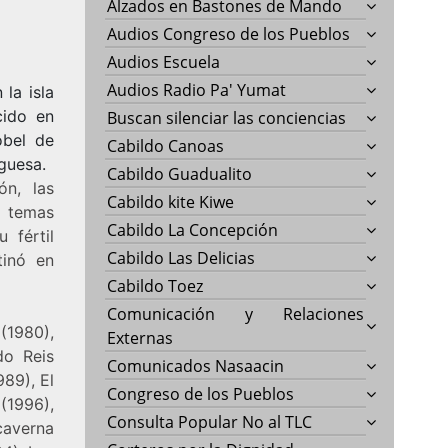
Alzados en Bastones de Mando
Audios Congreso de los Pueblos
Audios Escuela
Audios Radio Pa' Yumat
la isla
cido en
Buscan silenciar las conciencias
obel de
Cabildo Canoas
guesa.
Cabildo Guadualito
ón, las
Cabildo kite Kiwe
 temas
Cabildo La Concepción
 fértil
Cabildo Las Delicias
tinó en
Cabildo Toez
Comunicación y Relaciones
 (1980),
Externas
do Reis
Comunicados Nasaacin
989), El
Congreso de los Pueblos
(1996),
Consulta Popular No al TLC
caverna