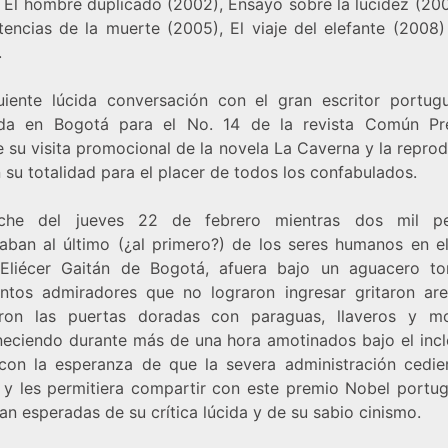
, El hombre duplicado (2002), Ensayo sobre la lucidez (200
itencias de la muerte (2005), El viaje del elefante (2008)
.
uiente lúcida conversación con el gran escritor portug
ada en Bogotá para el No. 14 de la revista Común Pr
e su visita promocional de la novela La Caverna y la repro
 su totalidad para el placer de todos los confabulados.
che del jueves 22 de febrero mientras dos mil pe
aban al último (¿al primero?) de los seres humanos en el
Eliécer Gaitán de Bogotá, afuera bajo un aguacero tor
entos admiradores que no lograron ingresar gritaron ar
ron las puertas doradas con paraguas, llaveros y m
eciendo durante más de una hora amotinados bajo el inc
 con la esperanza de que la severa administración cedie
 y les permitiera compartir con este premio Nobel portug
an esperadas de su crítica lúcida y de su sabio cinismo.