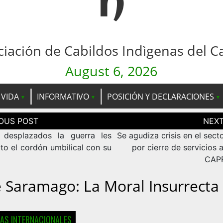
n
ciación de Cabildos Indìgenas del C
August 6, 2026
 VIDA
INFORMATIVO
POSICIÓN Y DECLARACIONES
ción
as
 desplazados la guerra les
Se agudiza crisis en el sect
to el cordón umbilical con su
por cierre de servicios 
CAP
é Saramago: La Moral Insurrecta
IAS INTERNACIONALES