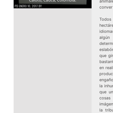
animal
PD
ENERO 10, 2017
BY
conver
Todos 
hectár
idioma
algún 
determ
eslabó
que gi
bastan
en rea
produc
engaño
la inh
que un
cosas 
imágen
la tri