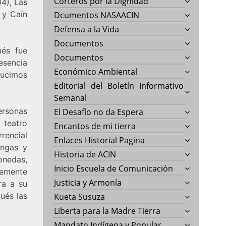
Corteros por la Dignidad
4), Las
 y Caín
Dcumentos NASAACIN
Defensa a la Vida
Documentos
ués fue
Documentos
esencia
Económico Ambiental
ducimos
Editorial del Boletín Informativo
Semanal
rsonas
El Desafío no da Espera
 teatro
Encantos de mi tierra
rencial
Enlaces Historial Pagina
engas y
Historia de ACIN
onedas,
Inicio Escuela de Comunicación
lemente
Justicia y Armonía
ra a su
ués las
Kueta Susuza
Liberta para la Madre Tierra
Mandato Indígena y Popular