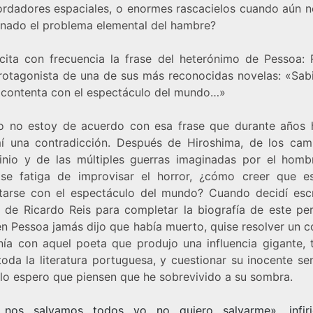
ordadores espaciales, o enormes rascacielos cuando aún n
onado el problema elemental del hambre?
cita con frecuencia la frase del heterónimo de Pessoa: 
protagonista de una de sus más reconocidas novelas: «Sabi
 contenta con el espectáculo del mundo…»
ro no estoy de acuerdo con esa frase que durante años 
í una contradicción. Después de Hiroshima, de los ca
inio y de las múltiples guerras imaginadas por el homb
se fatiga de improvisar el horror, ¿cómo creer que e
tarse con el espectáculo del mundo? Cuando decidí escr
 de Ricardo Reis para completar la biografía de este per
n Pessoa jamás dijo que había muerto, quise resolver un c
nía con aquel poeta que produjo una influencia gigante, te
oda la literatura portuguesa, y cuestionar su inocente se
lo espero que piensen que he sobrevivido a su sombra.
 nos salvamos todos yo no quiero salvarme», infiri