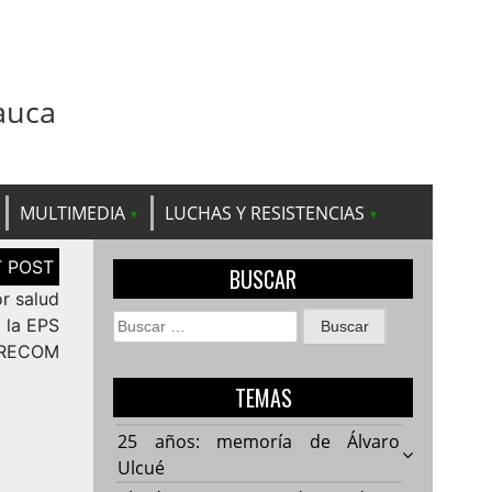
auca
MULTIMEDIA
LUCHAS Y RESISTENCIAS
BUSCAR
or salud
Buscar:
a la EPS
RECOM
TEMAS
25 años: memoría de Álvaro
Ulcué