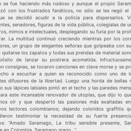
in se fue haciendo más ruidoso y aunque el propio Sara
rizó con los frustrados fanáticos, no sólo se les negó el
ue se decidió acudir a la policía para dispersarlos. 
ntes, senadores, figuras de la vida pública, colegialas de 
os, mimos e intelectuales, desplegando su furia por la pro
rar. La multitud continuó creciendo mientras por los cor
iores, un grupo de elegantes señoras que golpeaba con su
ó quitarse los zapatos y todas sus prendas de material son
pósito de lanzar su postrera acometida. Infructuosam
on consignas, se tocaron canciones en clave morse y se p
echo a escuchar a quien es reconocido como uno de 
ntes difusores de la libertad. Luego una horda de bellas 
 sus lápices labiales pintó en el techo y las paredes men
ara este incansable renovador de utopías, que dijo lo qu
mos oír y que despertó las pasiones más exaltadas en
vos lectores colombianos; dejando coloridos graffitis q
dieron testimoniar la necesidad de su fuerte presenci
os: “Amado Saramago, La tribu sensible presente, S
e en Colombia, Saramago mago…”