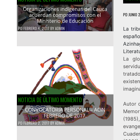
Organizaciones indígenas del Cauca
acuerdan compromisos con el
PD
JUNIO 2
Ministerio de Educación
PD
FEBRERO 4, 2017
BY
ADMIN
La tri
españo
Azinha
Literat
La glo
servi
tratad
existe
imagin
NOTICIA DE ÚLTIMO MOMENTO
Autor d
CONVOCATORIA PERSONAL – ACIN
Memori
FEBRERO DE 2017.
(1985),
PD
FEBRERO 2, 2017
BY
ADMIN
evange
Cuader