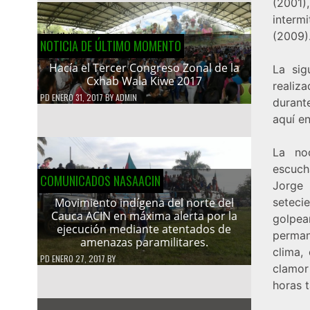
(2001)
interm
(2009)
NOTICIA DE ÚLTIMO MOMENTO
Hacía el Tercer Congreso Zonal de la
La sig
Cxhab Wala Kiwe 2017
realiz
PD
ENERO 31, 2017
BY
ADMIN
durant
aquí en
La no
escuch
COMUNICADOS NASAACIN
Jorge 
seteci
Movimiento indígena del norte del
Cauca ACIN en máxima alerta por la
golpea
ejecución mediante atentados de
perman
amenazas paramilitares.
clima,
PD
ENERO 27, 2017
BY
clamor
horas t