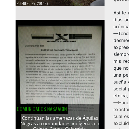
PD
ENERO 25, 2017
BY
Así le
días a
crónica
—Tendr
desmes
expres
siempr
mis re
que no
una pe
sueña 
social
étnica
—Hace 
COMUNICADOS NASAACIN
exacta
cual e
Continúan las amenazas de Águilas
exclui
Negras a comunidades indígenas en
Caloto, Cauca, Colombia.