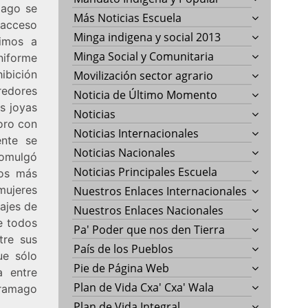
mago se
Más Noticias Escuela
 acceso
Minga indigena y social 2013
Vimos a
Minga Social y Comunitaria
uniforme
hibición
Movilización sector agrario
redores
Noticia de Último Momento
s joyas
Noticias
oro con
Noticias Internacionales
ente se
Noticias Nacionales
romulgó
Noticias Principales Escuela
los más
mujeres
Nuestros Enlaces Internacionales
sajes de
Nuestros Enlaces Nacionales
e todos
Pa' Poder que nos den Tierra
tre sus
País de los Pueblos
ue sólo
Pie de Página Web
a entre
Plan de Vida Cxa' Cxa' Wala
aramago
Plan de Vida Integral