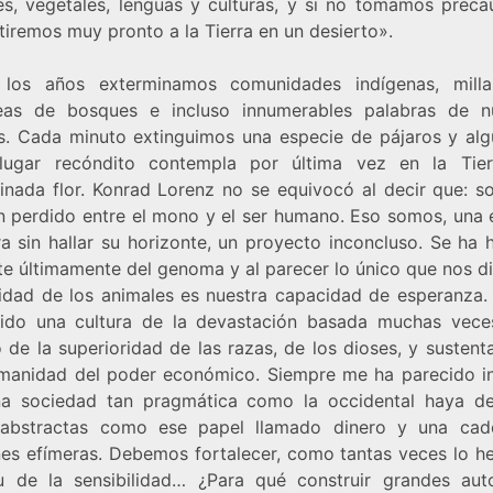
es, vegetales, lenguas y culturas, y si no tomamos preca
tiremos muy pronto a la Tierra en un desierto».
los años exterminamos comunidades indígenas, mill
eas de bosques e incluso innumerables palabras de n
s. Cada minuto extinguimos una especie de pájaros y alg
lugar recóndito contempla por última vez en la Tie
inada flor. Konrad Lorenz no se equivocó al decir que: s
n perdido entre el mono y el ser humano. Eso somos, una 
ra sin hallar su horizonte, un proyecto inconcluso. Se ha 
te últimamente del genoma y al parecer lo único que nos di
lidad de los animales es nuestra capacidad de esperanza
ido una cultura de la devastación basada muchas vece
 de la superioridad de las razas, de los dioses, y sustent
umanidad del poder económico. Siempre me ha parecido in
a sociedad tan pragmática como la occidental haya de
abstractas como ese papel llamado dinero y una ca
es efímeras. Debemos fortalecer, como tantas veces lo he
bu de la sensibilidad… ¿Para qué construir grandes auto