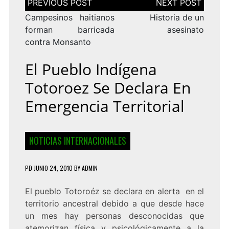
de
entradas
Campesinos haitianos
Historia de un
forman barricada
asesinato
contra Monsanto
El Pueblo Indígena
Totoroez Se Declara En
Emergencia Territorial
NOTICIAS INTERNACIONALES
PD
JUNIO 24, 2010
BY
ADMIN
El pueblo Totoroéz se declara en alerta en el
territorio ancestral debido a que desde hace
un mes hay personas desconocidas que
atemorizan física y psicológicamente a la