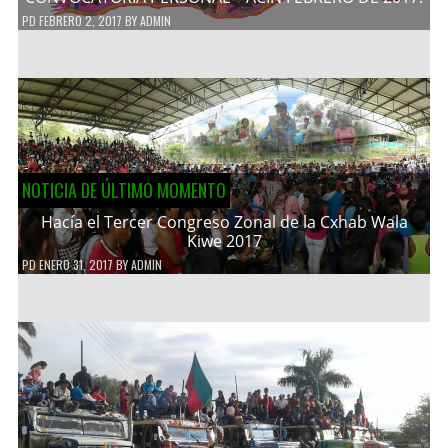
PD
FEBRERO 2, 2017
BY
ADMIN
NOTICIA DE ÚLTIMO MOMENTO
Hacía el Tercer Congreso Zonal de la Cxhab Wala
Kiwe 2017
PD
ENERO 31, 2017
BY
ADMIN