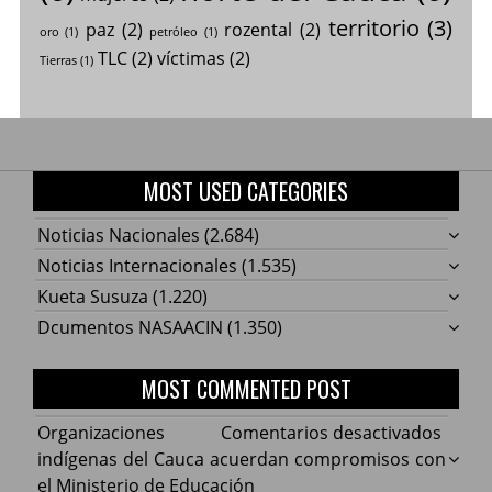
territorio
(3)
paz
(2)
rozental
(2)
oro
(1)
petróleo
(1)
TLC
(2)
víctimas
(2)
Tierras
(1)
MOST USED CATEGORIES
Noticias Nacionales
(2.684)
Noticias Internacionales
(1.535)
Kueta Susuza
(1.220)
Dcumentos NASAACIN
(1.350)
MOST COMMENTED POST
en
Organizaciones
Comentarios desactivados
Organ
indígenas del Cauca acuerdan compromisos con
indíg
el Ministerio de Educación