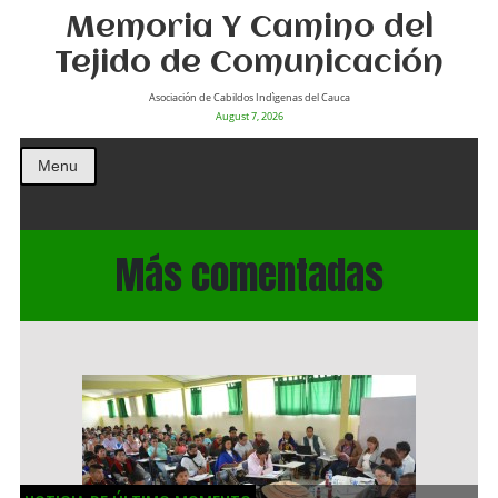
Memoria Y Camino del
Tejido de Comunicación
Asociación de Cabildos Indìgenas del Cauca
August 7, 2026
Menu
Más comentadas