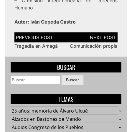
– Comisión Interamericana de Derechos
Humano
Autor: Iván Cepeda Castro
Navegación
de
entradas
Tragedia en Amagá
Comunicación propia
BUSCAR
Buscar:
TEMAS
25 años: memoría de Álvaro Ulcué
Alzados en Bastones de Mando
Audios Congreso de los Pueblos