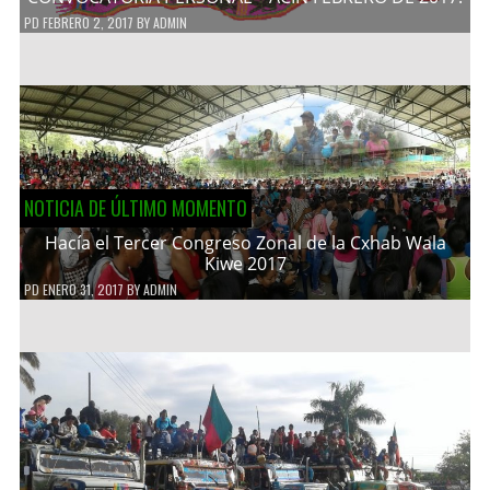
PD
FEBRERO 2, 2017
BY
ADMIN
NOTICIA DE ÚLTIMO MOMENTO
Hacía el Tercer Congreso Zonal de la Cxhab Wala
Kiwe 2017
PD
ENERO 31, 2017
BY
ADMIN