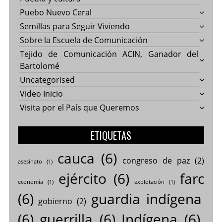
Puebo Nuevo Ceral
Semillas para Seguir Viviendo
Sobre la Escuela de Comunicación
Tejido de Comunicación ACIN, Ganador del
Bartolomé
Uncategorised
Video Inicio
Visita por el País que Queremos
ETIQUETAS
cauca
(6)
congreso de paz
(2)
asesinato
(1)
ejército
(6)
farc
economía
(1)
explotación
(1)
(6)
guardia indígena
gobierno
(2)
(6)
guerrilla
(6)
Indígena
(6)