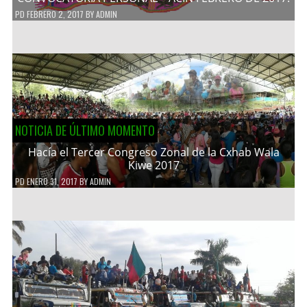
PD
FEBRERO 2, 2017
BY
ADMIN
NOTICIA DE ÚLTIMO MOMENTO
Hacía el Tercer Congreso Zonal de la Cxhab Wala
Kiwe 2017
PD
ENERO 31, 2017
BY
ADMIN