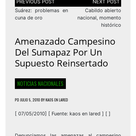
de
entradas
Suárez: problemas en
Cabildo abierto
cuna de oro
nacional, momento
histórico
Amenazado Campesino
Del Sumapaz Por Un
Supuesto Reinsertado
NOTICIAS NACIONALES
PD
JULIO 5, 2010
BY
KAOS EN LARED
[ 07/05/2010] [
Fuente:
kaos en lared
] [ ]
Denunciamos las amenazas al campesino