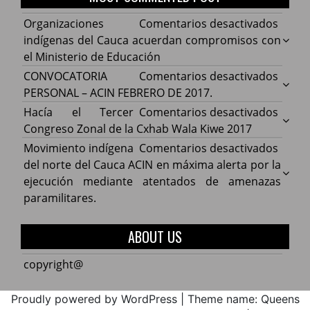
en
Organizaciones
Comentarios desactivados
Organ
indígenas del Cauca acuerdan compromisos con
indíg
el Ministerio de Educación
del
en
CONVOCATORIA
Comentarios desactivados
Cauca
CONV
PERSONAL – ACIN FEBRERO DE 2017.
acuer
PERS
en
Hacía el Tercer
Comentarios desactivados
comp
–
Hacía
Congreso Zonal de la Cxhab Wala Kiwe 2017
con
ACIN
el
en
Movimiento indígena
Comentarios desactivados
el
FEBR
Terce
Movim
del norte del Cauca ACIN en máxima alerta por la
Minist
DE
Congr
indíg
ejecución mediante atentados de amenazas
de
2017.
Zonal
del
paramilitares.
Educa
de
norte
la
del
ABOUT US
Cxhab
Cauca
Wala
ACIN
copyright@
Kiwe
en
2017
máxi
Proudly powered by WordPress
|
Theme name: Queens