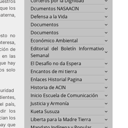
Corteros por la Dignidad
uestros
que los
Dcumentos NASAACIN
terna,
Defensa a la Vida
Documentos
Documentos
esto no
Económico Ambiental
teresa,
Editorial del Boletín Informativo
ación de
Semanal
 en las
que hay
El Desafío no da Espera
os solo
Encantos de mi tierra
Enlaces Historial Pagina
Historia de ACIN
guridad
Inicio Escuela de Comunicación
ientes,
Justicia y Armonía
l país,
dir los
Kueta Susuza
cian los
Liberta para la Madre Tierra
 hay que
Mandato Indígena y Popular