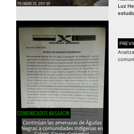
PD
ENERO 25, 2017
BY
Luz He
estudi
Navega
de
entrad
Analiz
comuni
COMUNICADOS NASAACIN
Continúan las amenazas de Águilas
Negras a comunidades indígenas en
Caloto, Cauca, Colombia.