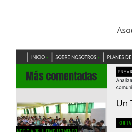
Aso
INICIO
SOBRE NOSOTROS
PLANES DE
Navega
Más comentadas
de
entrad
Analiz
comuni
Un 
KUETA
NOTICIA DE ÚLTIMO MOMENTO