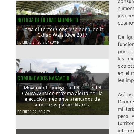
consum
alimen
jóven
NOTICIA DE ÚLTIMO MOMENTO
cosmov
Hacía el Tercer Congreso Zonal de la
Cxhab Wala Kiwe 2017
De igu
PD
ENERO 31, 2017
BY
ADMIN
funcio
princip
las mi
explot
en el 
COMUNICADOS NASAACIN
les imp
Movimiento indígena del norte del
Cauca ACIN en máxima alerta por la
Así la
ejecución mediante atentados de
Democr
amenazas paramilitares.
milita
PD
ENERO 27, 2017
BY
pero v
territo
interes