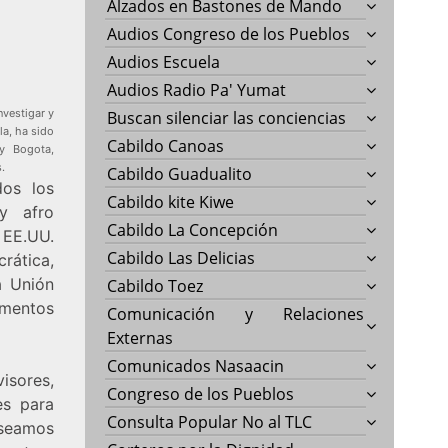
Alzados en Bastones de Mando
Audios Congreso de los Pueblos
Audios Escuela
Audios Radio Pa' Yumat
vestigar y
Buscan silenciar las conciencias
la, ha sido
Cabildo Canoas
 y Bogota,
.
Cabildo Guadualito
os los
Cabildo kite Kiwe
 y afro
Cabildo La Concepción
 EE.UU.
Cabildo Las Delicias
rática,
a Unión
Cabildo Toez
mentos
Comunicación y Relaciones
Externas
Comunicados Nasaacin
isores,
Congreso de los Pueblos
es para
Consulta Popular No al TLC
seamos