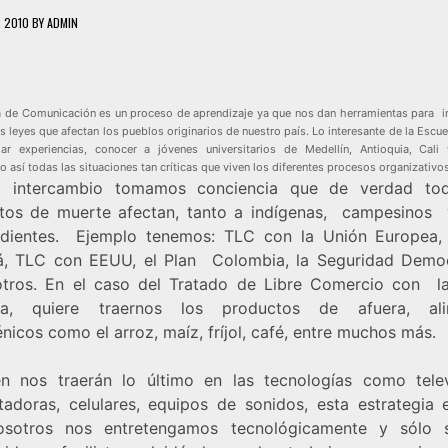
, 2010
BY
ADMIN
a de Comunicación es un proceso de aprendizaje ya que nos dan herramientas para in
s leyes que afectan los pueblos originarios de nuestro país. Lo interesante de la Escue
iar experiencias, conocer a jóvenes universitarios de Medellín, Antioquia, Cali
 así todas las situaciones tan críticas que viven los diferentes procesos organizativos
l intercambio tomamos conciencia que de verdad tod
tos de muerte afectan, tanto a indígenas, campesinos
dientes. Ejemplo tenemos: TLC con la Unión Europea,
, TLC con EEUU, el Plan Colombia, la Seguridad Democ
otros. En el caso del Tratado de Libre Comercio con l
ea, quiere traernos los productos de afuera, ali
nicos como el arroz, maíz, fríjol, café, entre muchos más.
n nos traerán lo último en las tecnologías como telev
adoras, celulares, equipos de sonidos, esta estrategia 
osotros nos entretengamos tecnológicamente y sólo 