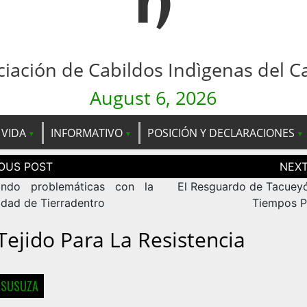
n
ciación de Cabildos Indìgenas del C
August 6, 2026
 VIDA
INFORMATIVO
POSICIÓN Y DECLARACIONES
ción
as
ando problemáticas con la
El Resguardo de Tacueyó
dad de Tierradentro
Tiempos 
Tejido Para La Resistencia
 SUSUZA