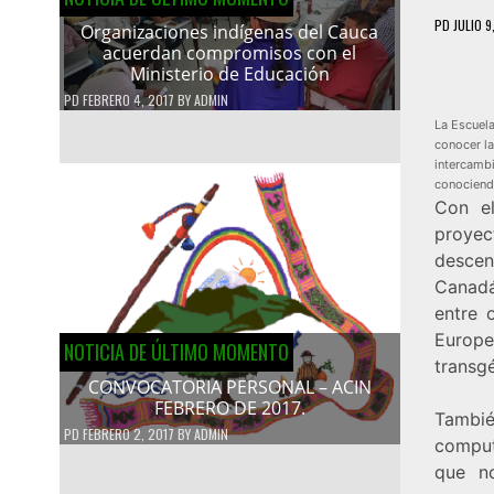
PD
JULIO 9
Organizaciones indígenas del Cauca
acuerdan compromisos con el
Ministerio de Educación
PD
FEBRERO 4, 2017
BY
ADMIN
La Escuel
conocer la
intercamb
conociendo
Con e
proyec
descen
Canadá
entre 
Europ
NOTICIA DE ÚLTIMO MOMENTO
transgé
CONVOCATORIA PERSONAL – ACIN
FEBRERO DE 2017.
Tambié
PD
FEBRERO 2, 2017
BY
ADMIN
comput
que n