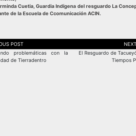
rminda Cuetia, Guardia Indígena del resguardo La Conce
ante de la Escuela de Ccomunicación ACIN.
ción
as
ando problemáticas con la
El Resguardo de Tacueyó
dad de Tierradentro
Tiempos 