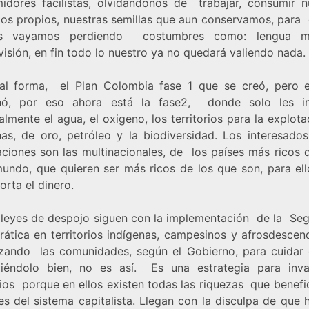
idores facilistas, olvidándonos de trabajar, consumir n
tos propios, nuestras semillas que aun conservamos, para 
es vayamos perdiendo costumbres como: lengua ma
isión, en fin todo lo nuestro ya no quedará valiendo nada.
al forma, el Plan Colombia fase 1 que se creó, pero 
nó, por eso ahora está la fase2, donde solo les in
almente el agua, el oxigeno, los territorios para la explot
nas, de oro, petróleo y la biodiversidad. Los interesados
aciones son las multinacionales, de los países más ricos 
mundo, que quieren ser más ricos de los que son, para ell
orta el dinero.
s leyes de despojo siguen con la implementación de la Se
ática en territorios indígenas, campesinos y afrosdescend
rizando las comunidades, según el Gobierno, para cuidar e
iéndolo bien, no es así. Es una estrategia para inva
rios porque en ellos existen todas las riquezas que benefi
es del sistema capitalista. Llegan con la disculpa de que