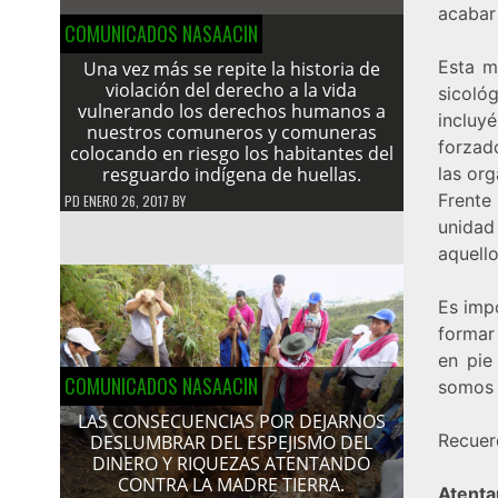
acabar 
COMUNICADOS NASAACIN
Esta m
Una vez más se repite la historia de
violación del derecho a la vida
sicoló
vulnerando los derechos humanos a
incluy
nuestros comuneros y comuneras
forzad
colocando en riesgo los habitantes del
resguardo indígena de huellas.
las org
Frente
PD
ENERO 26, 2017
BY
unidad
aquell
Es imp
formar
en pie
COMUNICADOS NASAACIN
somos 
LAS CONSECUENCIAS POR DEJARNOS
Recuer
DESLUMBRAR DEL ESPEJISMO DEL
DINERO Y RIQUEZAS ATENTANDO
CONTRA LA MADRE TIERRA.
Aten