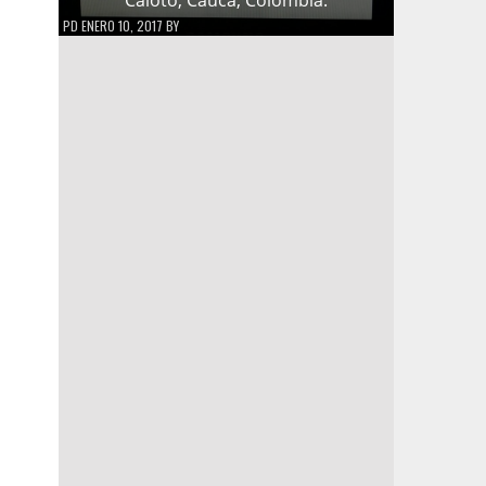
PD
ENERO 10, 2017
BY