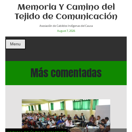
Memoria Y Camino del
Tejido de Comunicación
Asociación de Cabildos Indìgenas del Cauca
August 7, 2026
Menu
Más comentadas