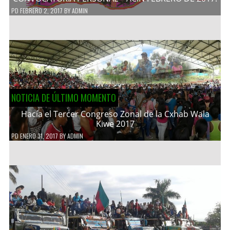
PD
FEBRERO 2, 2017
BY
ADMIN
NOTICIA DE ÚLTIMO MOMENTO
Hacía el Tercer Congreso Zonal de la Cxhab Wala
Kiwe 2017
PD
ENERO 31, 2017
BY
ADMIN