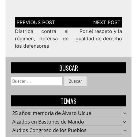
Navegación
de
entradas
Diatriba contra el
Por el respeto y la
régimen, defensa de
igualdad de derecho
los defensores
BUSCAR
Buscar:
TEMAS
25 años: memoría de Álvaro Ulcué
Alzados en Bastones de Mando
Audios Congreso de los Pueblos