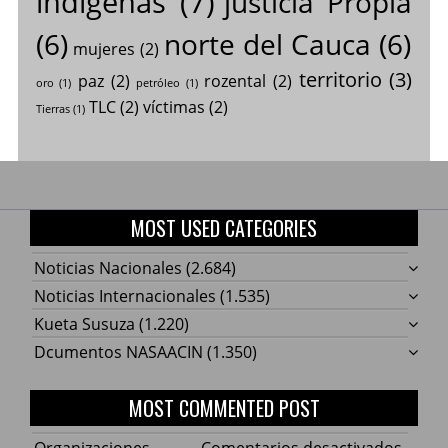
indígenas
(7)
justicia Propia
(6)
norte del Cauca
(6)
mujeres
(2)
territorio
(3)
paz
(2)
rozental
(2)
oro
(1)
petróleo
(1)
TLC
(2)
víctimas
(2)
Tierras
(1)
MOST USED CATEGORIES
Noticias Nacionales
(2.684)
Noticias Internacionales
(1.535)
Kueta Susuza
(1.220)
Dcumentos NASAACIN
(1.350)
MOST COMMENTED POST
en
Organizaciones
Comentarios desactivados