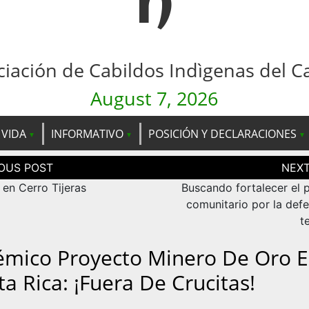
n
ciación de Cabildos Indìgenas del C
August 7, 2026
 VIDA
INFORMATIVO
POSICIÓN Y DECLARACIONES
ción
as
en Cerro Tijeras
Buscando fortalecer el 
comunitario por la defe
t
émico Proyecto Minero De Oro 
ta Rica: ¡Fuera De Crucitas!