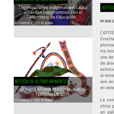
NOTIC
Organizaciones indígenas del Cauca
acuerdan compromisos con el
Ministerio de Educación
PD
JULIO 1
PD
FEBRERO 4, 2017
BY
ADMIN
[ 07/1
Crucit
pluvio
los bo
una de
de árb
extinc
la min
NOTICIA DE ÚLTIMO MOMENTO
ave en
en est
CONVOCATORIA PERSONAL – ACIN
FEBRERO DE 2017.
La con
PD
FEBRERO 2, 2017
BY
ADMIN
otros 
en pel