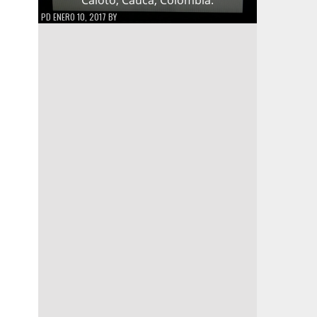
PD
ENERO 10, 2017
BY