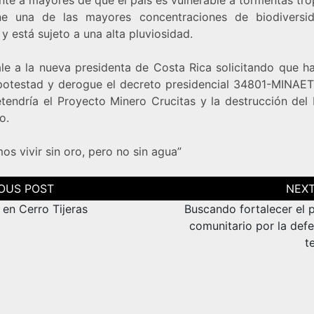
ne una de las mayores concentraciones de biodiversi
 está sujeto a una alta pluviosidad.
ale a la nueva presidenta de Costa Rica solicitando que h
potestad y derogue el decreto presidencial 34801-MINAET
etendría el Proyecto Minero Crucitas y la destrucción del
o.
s vivir sin oro, pero no sin agua”
ción
as
en Cerro Tijeras
Buscando fortalecer el 
comunitario por la defe
t