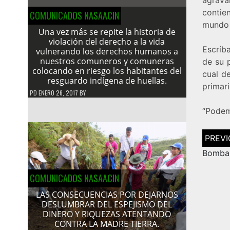
contie
COMUNICADOS NASAACIN
mundo y
Una vez más se repite la historia de
violación del derecho a la vida
Escríb
vulnerando los derechos humanos a
nuestros comuneros y comuneras
de su 
colocando en riesgo los habitantes del
cual d
resguardo indígena de huellas.
primari
PD
ENERO 26, 2017
BY
“Podemo
Navega
de
entrad
Bomba 
COMUNICADOS NASAACIN
LAS CONSECUENCIAS POR DEJARNOS
DESLUMBRAR DEL ESPEJISMO DEL
DINERO Y RIQUEZAS ATENTANDO
CONTRA LA MADRE TIERRA.