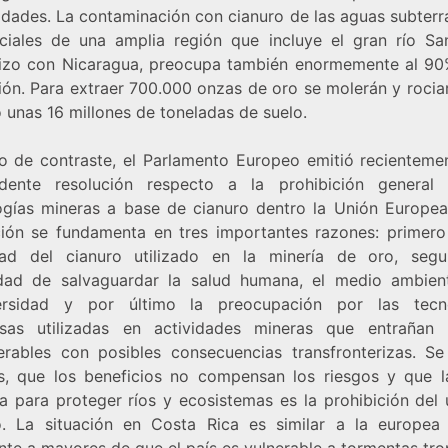
dades. La contaminación con cianuro de las aguas subterr
iciales de una amplia región que incluye el gran río Sa
rizo con Nicaragua, preocupa también enormemente al 90
ión. Para extraer 700.000 onzas de oro se molerán y rocia
 unas 16 millones de toneladas de suelo.
 de contraste, el Parlamento Europeo emitió recienteme
dente resolución respecto a la prohibición general
ogías mineras a base de cianuro dentro la Unión Europea
ción se fundamenta en tres importantes razones: primero 
dad del cianuro utilizado en la minería de oro, seg
dad de salvaguardar la salud humana, el medio ambien
ersidad y por último la preocupación por las tecn
osas utilizadas en actividades mineras que entrañan 
erables con posibles consecuencias transfronterizas. Se
, que los beneficios no compensan los riesgos y que l
ía para proteger ríos y ecosistemas es la prohibición del 
o. La situación en Costa Rica es similar a la europea
te a mayores de que el país es vulnerable a tormentas tro