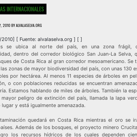
IAS INTERNACIONALES
2, 2010
BY
ALVALASELVA.ORG
2/2010] [
Fuente:
alvalaselva.org
] [ ]
as se ubica al norte del país, en una zona frágil, 
sidad, dentro del corredor biológico San Juan-La Selva, 
sques de Costa Rica al gran corredor mesoamericano. Se t
 las zonas de mayor biodiversidad del país, con unas 130 e
oles por hectárea. Al menos 11 especies de árboles en pel
ión, o con poblaciones reducidas se encuentran amenaza
ería. Estamos hablando de miles de árboles. También la esp
 mayor peligro de extinción del país, llamada la lapa verd
e lugar y está igualmente amenazada.
taminación quedará en Costa Rica mientras el oro se ir
países. Además de los bosques, el proyecto minero Crucit
igro los recursos hídricos de los cuales dependen cie