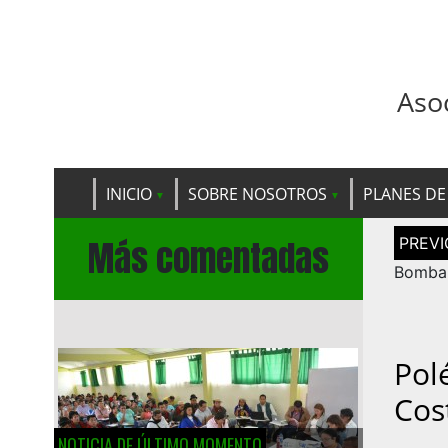
Aso
INICIO
SOBRE NOSOTROS
PLANES DE
Navega
Más comentadas
de
entrad
Bomba 
Pol
Cos
NOTICIA DE ÚLTIMO MOMENTO