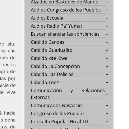
Alzados en Bastones de Mando
Audios Congreso de los Pueblos
Audios Escuela
Audios Radio Pa' Yumat
Buscan silenciar las conciencias
Cabildo Canoas
de alta
Cabildo Guadualito
que une
rata de
Cabildo kite Kiwe
species
Cabildo La Concepción
igro de
Cabildo Las Delicias
das por
Cabildo Toez
ecie de
Comunicación y Relaciones
e, vive
Externas
Comunicados Nasaacin
á hacia
Congreso de los Pueblos
as pone
Consulta Popular No al TLC
ntos de