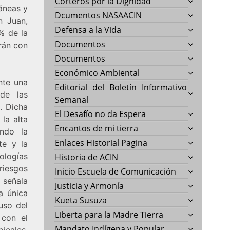
Corteros por la Dignidad
áneas y
Dcumentos NASAACIN
n Juan,
Defensa a la Vida
% de la
Documentos
rán con
Documentos
Económico Ambiental
nte una
Editorial del Boletín Informativo
 de las
Semanal
. Dicha
El Desafío no da Espera
la alta
Encantos de mi tierra
undo la
Enlaces Historial Pagina
te y la
ologías
Historia de ACIN
riesgos
Inicio Escuela de Comunicación
 señala
Justicia y Armonía
a única
Kueta Susuza
uso del
Liberta para la Madre Tierra
 con el
Mandato Indígena y Popular
picales,