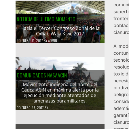
comuni
superf
NOTICIA DE ÚLTIMO MOMENTO
fronte
poblac
Hacía el Tercer Congreso Zonal de la
cianuro
Cxhab Wala Kiwe 2017
PD
ENERO 31, 2017
BY
ADMIN
A modo
contun
tecnol
resolu
toxici
COMUNICADOS NASAACIN
necesi
Movimiento indígena del norte del
biodiv
Cauca ACIN en máxima alerta por la
peligr
ejecución mediante atentados de
amenazas paramilitares.
consid
PD
ENERO 27, 2017
BY
además
garant
cianur
agravan