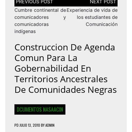
de
entradas
Cumbre continental de
Experiencia de vida de
comunicadores y
los estudiantes de
comunicadoras
Comunicación
indígenas
Construccion De Agenda
Comun Para La
Gobernabilidad En
Territorios Ancestrales
De Comunidades Negras
DCUMENTOS NASAACIN
PD
JULIO 13, 2010
BY
ADMIN