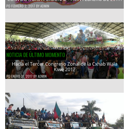
PD
FEBRERO 2, 2017
BY
ADMIN
NOTICIA DE ÚLTIMO MOMENTO
Hacía el Tercer Congreso Zonal de la Cxhab Wala
Kiwe 2017
PD
ENERO 31, 2017
BY
ADMIN