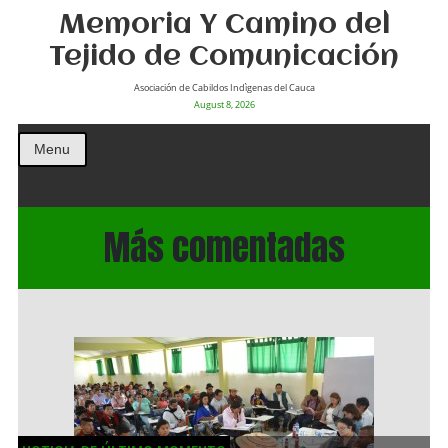
Memoria Y Camino del
Tejido de Comunicación
Asociación de Cabildos Indìgenas del Cauca
August 8, 2026
Menu
Más comentadas