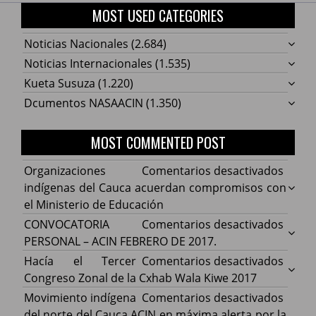
MOST USED CATEGORIES
Noticias Nacionales
(2.684)
Noticias Internacionales
(1.535)
Kueta Susuza
(1.220)
Dcumentos NASAACIN
(1.350)
MOST COMMENTED POST
en
Organizaciones
Comentarios desactivados
Organ
indígenas del Cauca acuerdan compromisos con
indíg
el Ministerio de Educación
del
en
CONVOCATORIA
Comentarios desactivados
Cauca
CONV
PERSONAL – ACIN FEBRERO DE 2017.
acuer
PERS
en
Hacía el Tercer
Comentarios desactivados
comp
–
Hacía
Congreso Zonal de la Cxhab Wala Kiwe 2017
con
ACIN
el
en
Movimiento indígena
Comentarios desactivados
el
FEBR
Terce
Movim
del norte del Cauca ACIN en máxima alerta por la