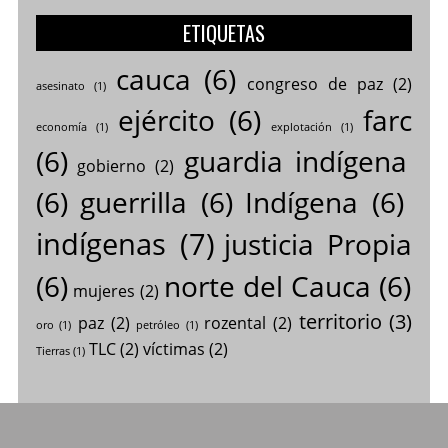
ETIQUETAS
cauca
(6)
congreso de paz
(2)
asesinato
(1)
ejército
(6)
farc
economía
(1)
explotación
(1)
(6)
guardia indígena
gobierno
(2)
(6)
guerrilla
(6)
Indígena
(6)
indígenas
(7)
justicia Propia
(6)
norte del Cauca
(6)
mujeres
(2)
territorio
(3)
paz
(2)
rozental
(2)
oro
(1)
petróleo
(1)
TLC
(2)
víctimas
(2)
Tierras
(1)