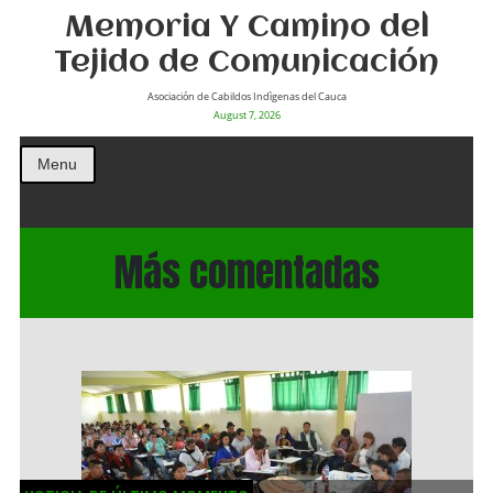
Memoria Y Camino del
Tejido de Comunicación
Asociación de Cabildos Indìgenas del Cauca
August 7, 2026
Menu
Más comentadas