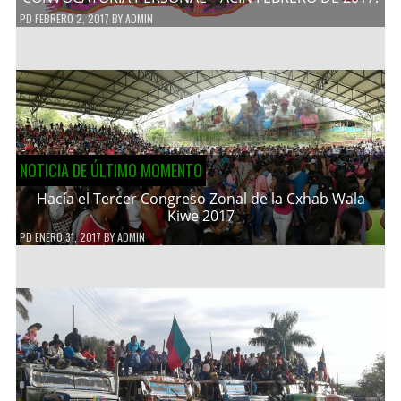
PD
FEBRERO 2, 2017
BY
ADMIN
NOTICIA DE ÚLTIMO MOMENTO
Hacía el Tercer Congreso Zonal de la Cxhab Wala
Kiwe 2017
PD
ENERO 31, 2017
BY
ADMIN