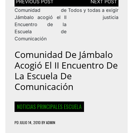
de
entradas
Comunidad de
Todos y todas a exigir
Jámbalo acogió el II
justicia
Encuentro de la
Escuela de
Comunicación
Comunidad De Jámbalo
Acogió El II Encuentro De
La Escuela De
Comunicación
NOTICIAS PRINCIPALES ESCUELA
PD
JULIO 14, 2010
BY
ADMIN