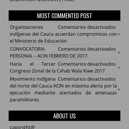
MOST COMMENTED POST
en
Organizaciones
Comentarios desactivados
Organ
indígenas del Cauca acuerdan compromisos con
indíg
el Ministerio de Educación
del
en
CONVOCATORIA
Comentarios desactivados
Cauca
CONV
PERSONAL – ACIN FEBRERO DE 2017.
acuer
PERS
en
Hacía el Tercer
Comentarios desactivados
comp
–
Hacía
Congreso Zonal de la Cxhab Wala Kiwe 2017
con
ACIN
el
en
Movimiento indígena
Comentarios desactivados
el
FEBR
Terce
Movim
del norte del Cauca ACIN en máxima alerta por la
Minist
DE
Congr
indíg
ejecución mediante atentados de amenazas
de
2017.
Zonal
del
paramilitares.
Educa
de
norte
la
del
ABOUT US
Cxhab
Cauca
Wala
ACIN
copyright@