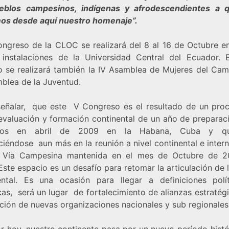
eblos campesinos, indígenas y afrodescendientes a 
os desde aquí nuestro homenaje”.
ongreso de la CLOC se realizará del 8 al 16 de Octubre en
 instalaciones de la Universidad Central del Ecuador. 
o se realizará también la IV Asamblea de Mujeres del Cam
mblea de la Juventud.
eñalar, que este V Congreso es el resultado de un pro
 evaluación y formación continental de un año de preparac
amos en abril de 2009 en la Habana, Cuba y q
ciéndose aun más en la reunión a nivel continental e inter
 Vía Campesina mantenida en el mes de Octubre de 
Este espacio es un desafío para retomar la articulación de 
ental. Es una ocasión para llegar a definiciones polí
as, será un lugar de fortalecimiento de alianzas estratég
ación de nuevas organizaciones nacionales y sub regionales
r hoy, nuestro continente pasa por un nuevo período histó