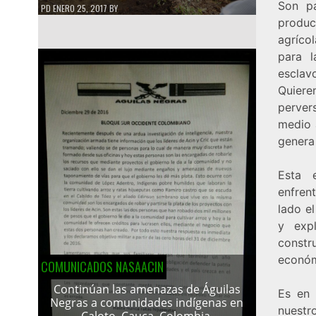
Son pa
PD
ENERO 25, 2017
BY
produc
agríco
para l
esclav
Quiere
perver
medio 
genera
Esta 
enfren
lado el
y exp
constr
económi
COMUNICADOS NASAACIN
Continúan las amenazas de Águilas
Es en
Negras a comunidades indígenas en
nuestr
Caloto, Cauca, Colombia.