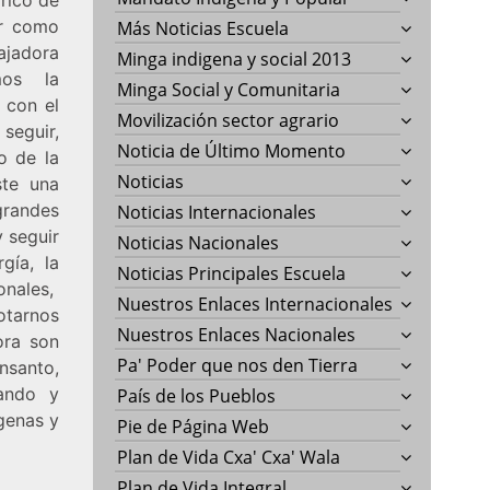
ir como
Más Noticias Escuela
bajadora
Minga indigena y social 2013
mos la
Minga Social y Comunitaria
 con el
Movilización sector agrario
eguir,
Noticia de Último Momento
o de la
Noticias
ste una
grandes
Noticias Internacionales
y seguir
Noticias Nacionales
gía, la
Noticias Principales Escuela
ionales,
Nuestros Enlaces Internacionales
lotarnos
Nuestros Enlaces Nacionales
ora son
Pa' Poder que nos den Tierra
nsanto,
ando y
País de los Pueblos
genas y
Pie de Página Web
Plan de Vida Cxa' Cxa' Wala
Plan de Vida Integral