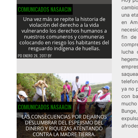
cambio
COMUNICADOS NASAACIN
una eta
Una vez más se repite la historia de
en Am
violación del derecho a la vida
necesi
vulnerando los derechos humanos a
nuestros comuneros y comuneras
fin d
colocando en riesgo los habitantes del
compre
resguardo indígena de huellas.
lucha 
PD
ENERO 26, 2017
BY
hegemo
empresa
saquea
telefon
ya no p
con ba
mucho 
COMUNICADOS NASAACIN
Bunge
LAS CONSECUENCIAS POR DEJARNOS
expuls
DESLUMBRAR DEL ESPEJISMO DEL
afrode
DINERO Y RIQUEZAS ATENTANDO
CONTRA LA MADRE TIERRA.