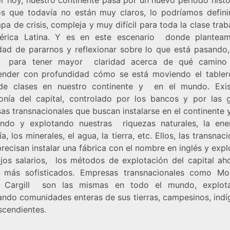
s que todavía no están muy claros, lo podríamos defin
pa de crisis, compleja y muy difícil para toda la clase tra
érica Latina. Y es en este escenario donde plantea
dad de pararnos y reflexionar sobre lo que está pasando,
e para tener mayor claridad acerca de qué camino s
nder con profundidad cómo se está moviendo el tabler
de clases en nuestro continente y en el mundo. Exi
nía del capital, controlado por los bancos y por las 
s transnacionales que buscan instalarse en el continente 
ndo y explotando nuestras riquezas naturales, la ener
ía, los minerales, el agua, la tierra, etc. Ellos, las transnac
recisan instalar una fábrica con el nombre en inglés y exp
jos salarios, los métodos de explotación del capital ah
más sofisticados. Empresas transnacionales como Mo
, Cargill son las mismas en todo el mundo, explot
ando comunidades enteras de sus tierras, campesinos, indí
scendientes.