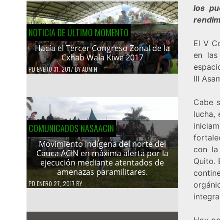
los pu
rendim
NOTICIA DE ÚLTIMO MOMENTO
El V C
Hacía el Tercer Congreso Zonal de la
en las
Cxhab Wala Kiwe 2017
espaci
PD
ENERO 31, 2017
BY
ADMIN
III Asa
Cabe s
lucha,
inici
COMUNICADOS NASAACIN
fortale
Movimiento indígena del norte del
con la
Cauca ACIN en máxima alerta por la
Quito. 
ejecución mediante atentados de
amenazas paramilitares.
contin
PD
ENERO 27, 2017
BY
orgánic
integr
Hoy po