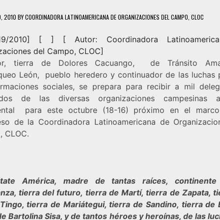
9, 2010
BY
COORDINADORA LATINOAMERICANA DE ORGANIZACIONES DEL CAMPO, CLOC
/19/2010] [ ] [
Autor: Coordinadora Latinoameric
zaciones del Campo, CLOC
]
or, tierra de Dolores Cacuango, de Tránsito Ama
ueo León, pueblo heredero y continuador de las luchas 
ormaciones sociales, se prepara para recibir a mil dele
ados de las diversas organizaciones campesinas a
ental para este octubre (18-16) próximo en el marc
so de la Coordinadora Latinoamericana de Organizacio
, CLOC.
ntate América, madre de tantas raíces, continente
za, tierra del futuro, tierra de Martí, tierra de Zapata, t
ingo, tierra de Mariátegui, tierra de Sandino, tierra de B
de Bartolina Sisa, y de tantos héroes y heroínas, de las lu