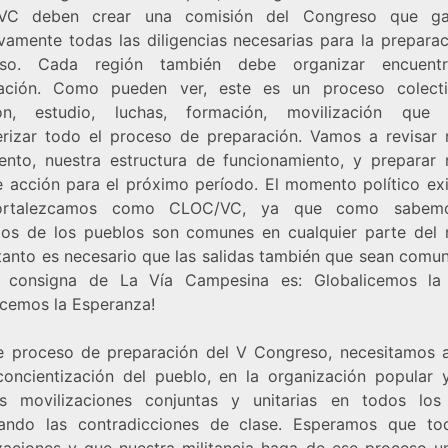
VC deben crear una comisión del Congreso que gar
ivamente todas las diligencias necesarias para la preparac
eso. Cada región también debe organizar encuent
ación. Como pueden ver, este es un proceso colect
ión, estudio, luchas, formación, movilización que
erizar todo el proceso de preparación. Vamos a revisar 
ento, nuestra estructura de funcionamiento, y preparar 
e acción para el próximo período. El momento político ex
ortalezcamos como CLOC/VC, ya que como sabemo
os de los pueblos son comunes en cualquier parte de
 tanto es necesario que las salidas también que sean comun
 consigna de La Vía Campesina es: Globalicemos la
icemos la Esperanza!
e proceso de preparación del V Congreso, necesitamos 
concientización del pueblo, en la organización popular 
s movilizaciones conjuntas y unitarias en todos los
ando las contradicciones de clase. Esperamos que to
zaciones y que nuestra militancia haga de ese proceso u