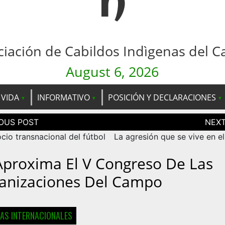
n
ciación de Cabildos Indìgenas del C
August 6, 2026
 VIDA
INFORMATIVO
POSICIÓN Y DECLARACIONES
ción
as
cio transnacional del fútbol
La agresión que se vive en e
Aproxima El V Congreso De Las
anizaciones Del Campo
IAS INTERNACIONALES