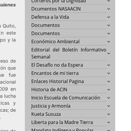
Corteros por la Dignidad
quienes
Dcumentos NASAACIN
Defensa a la Vida
Documentos
 Quito,
En este
Documentos
po y la
Económico Ambiental
Editorial del Boletín Informativo
Semanal
ceso de
El Desafío no da Espera
ión que
Encantos de mi tierra
ue fue
Enlaces Historial Pagina
nacional
2009 en
Historia de ACIN
la lucha
Inicio Escuela de Comunicación
ticas y
Justicia y Armonía
icas; de
Kueta Susuza
.
Liberta para la Madre Tierra
Mandato Indígena y Popular
rico de