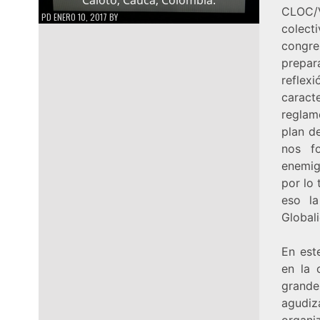
CLOC/
PD
ENERO 10, 2017
BY
colect
congr
prepar
reflex
caract
reglam
plan d
nos f
enemig
por lo
eso la
Global
En est
en la 
grande
agudiz
organi