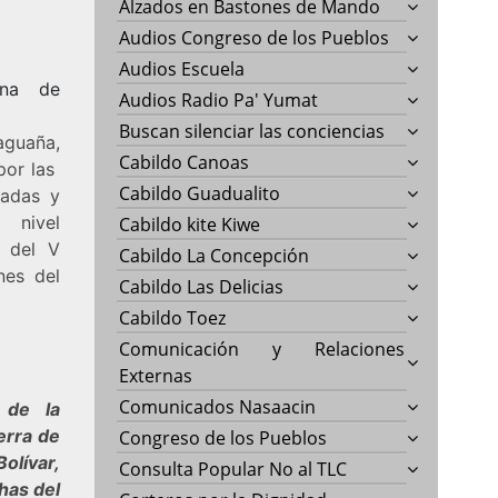
Alzados en Bastones de Mando
Audios Congreso de los Pueblos
Audios Escuela
ana de
Audios Radio Pa' Yumat
Buscan silenciar las conciencias
guaña,
Cabildo Canoas
por las
Cabildo Guadualito
gadas y
 nivel
Cabildo kite Kiwe
o del V
Cabildo La Concepción
nes del
Cabildo Las Delicias
Cabildo Toez
Comunicación y Relaciones
Externas
Comunicados Nasaacin
 de la
ierra de
Congreso de los Pueblos
olívar,
Consulta Popular No al TLC
chas del