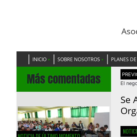
Aso
INICIO
SOBRE NOSOTROS
PLANES DE
Navega
Más comentadas
de
entrad
El nego
Se 
Org
NOTIC
NOTICIA DE ÚLTIMO MOMENTO