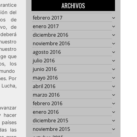
ARCHIVOS
antice
ión del
febrero 2017
ros de
enero 2017
ivo, de
 deberá
diciembre 2016
nuestro
noviembre 2016
nuestro
agosto 2016
ige que
julio 2016
s, los
junio 2016
l mundo
mayo 2016
es. Por
 Lucha,
abril 2016
marzo 2016
febrero 2016
avanzar
enero 2016
y hacer
diciembre 2015
 países
noviembre 2015
das las
na gran