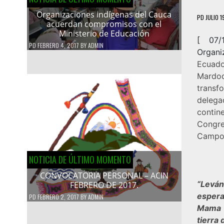
Organizaciones indígenas del Cauca
PD
JULIO 1
acuerdan compromisos con el
Ministerio de Educación
[ 07
PD
FEBRERO 4, 2017
BY
ADMIN
Organi
Ecuad
Mardoq
transf
deleg
contin
Congre
Campo
NOTICIA DE ÚLTIMO MOMENTO
CONVOCATORIA PERSONAL – ACIN
“Levá
FEBRERO DE 2017.
esperan
PD
FEBRERO 2, 2017
BY
ADMIN
Mama T
tierra 