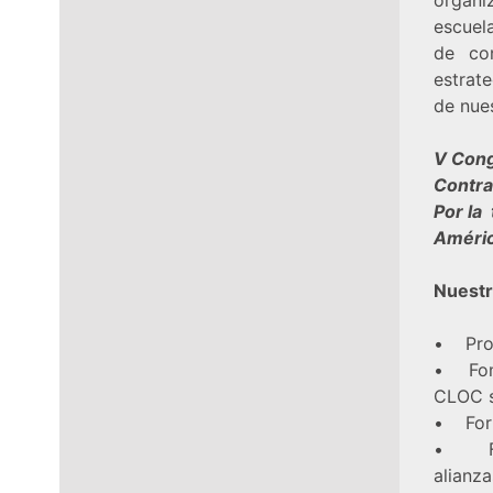
escuel
de con
estrat
de nue
V Cong
Contra 
Por la
Améric
Nuestr
• Prop
• Fomen
CLOC s
• Fort
• Fome
alianz