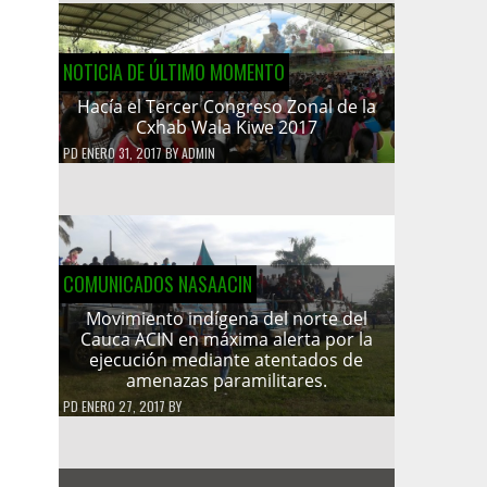
NOTICIA DE ÚLTIMO MOMENTO
Hacía el Tercer Congreso Zonal de la
Cxhab Wala Kiwe 2017
PD
ENERO 31, 2017
BY
ADMIN
COMUNICADOS NASAACIN
Movimiento indígena del norte del
Cauca ACIN en máxima alerta por la
ejecución mediante atentados de
amenazas paramilitares.
PD
ENERO 27, 2017
BY