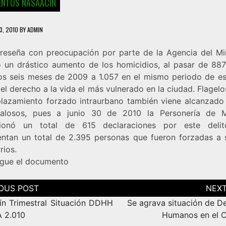
NTOS NASAACIN
3, 2010
BY
ADMIN
e reseña con preocupación por parte de la Agencia del Min
o un drástico aumento de los homicidios, al pasar de 887
os seis meses de 2009 a 1.057 en el mismo periodo de es
el derecho a la vida el más vulnerado en la ciudad. Flage
plazamiento forzado intraurbano también viene alcanzado 
alosos, pues a junio 30 de 2010 la Personería de M
cionó un total de 615 declaraciones por este delit
entan un total de 2.395 personas que fueron forzadas a s
rios.
gue el
documento
ción
as
tín Trimestral Situación DDHH
Se agrava situación de D
 2.010
Humanos en el 