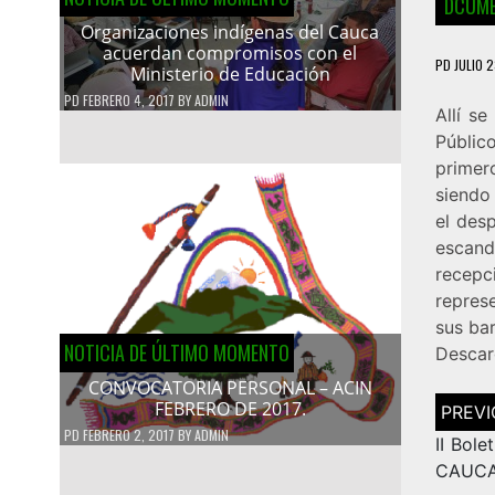
DCUME
Organizaciones indígenas del Cauca
acuerdan compromisos con el
PD
JULIO 2
Ministerio de Educación
PD
FEBRERO 4, 2017
BY
ADMIN
Allí s
Públic
primer
siendo 
el des
escand
recep
repres
sus bar
NOTICIA DE ÚLTIMO MOMENTO
Descar
CONVOCATORIA PERSONAL – ACIN
Navega
FEBRERO DE 2017.
de
PD
FEBRERO 2, 2017
BY
ADMIN
entrad
II Bole
CAUCA