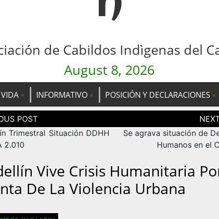
n
ciación de Cabildos Indìgenas del C
August 8, 2026
 VIDA
INFORMATIVO
POSICIÓN Y DECLARACIONES
ción
as
tín Trimestral Situación DDHH
Se agrava situación de D
 2.010
Humanos en el 
ellín Vive Crisis Humanitaria Po
nta De La Violencia Urbana