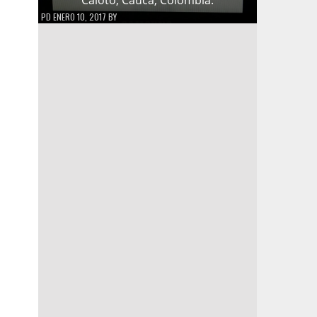
PD
ENERO 10, 2017
BY