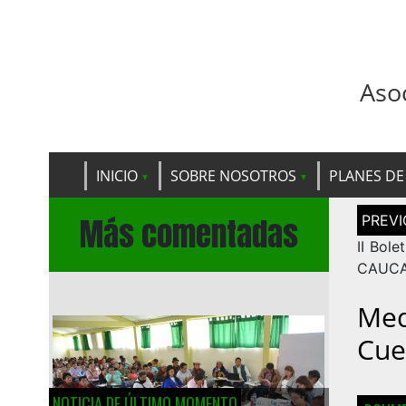
Aso
INICIO
SOBRE NOSOTROS
PLANES DE
Navega
Más comentadas
de
entrad
II Bole
CAUCA
Med
Cue
NOTICIA DE ÚLTIMO MOMENTO