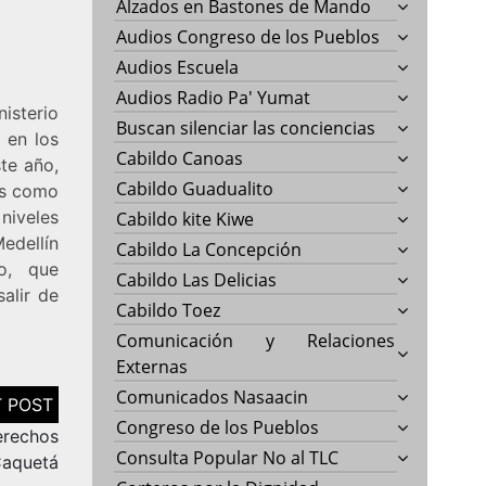
Alzados en Bastones de Mando
Audios Congreso de los Pueblos
Audios Escuela
Audios Radio Pa' Yumat
isterio
Buscan silenciar las conciencias
 en los
Cabildo Canoas
te año,
Cabildo Guadualito
los como
niveles
Cabildo kite Kiwe
edellín
Cabildo La Concepción
o, que
Cabildo Las Delicias
alir de
Cabildo Toez
Comunicación y Relaciones
Externas
Comunicados Nasaacin
Congreso de los Pueblos
erechos
Consulta Popular No al TLC
Caquetá