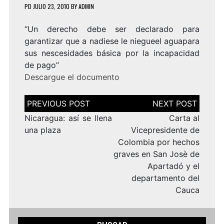
PD
JULIO 23, 2010
BY
ADMIN
“Un derecho debe ser declarado para
garantizar que a nadiese le niegueel aguapara
sus nescesidades básica por la incapacidad
de pago”
Descargue el
documento
Navegación
de
entradas
Nicaragua: así se llena
Carta al
una plaza
Vicepresidente de
Colombia por hechos
graves en San Josè de
Apartadó y el
departamento del
Cauca