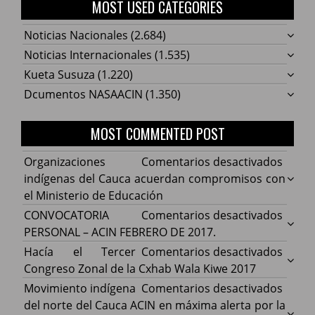
MOST USED CATEGORIES
Noticias Nacionales
(2.684)
Noticias Internacionales
(1.535)
Kueta Susuza
(1.220)
Dcumentos NASAACIN
(1.350)
MOST COMMENTED POST
en
Organizaciones
Comentarios desactivados
Organ
indígenas del Cauca acuerdan compromisos con
indíg
el Ministerio de Educación
del
en
CONVOCATORIA
Comentarios desactivados
Cauca
CONV
PERSONAL – ACIN FEBRERO DE 2017.
acuer
PERS
en
Hacía el Tercer
Comentarios desactivados
comp
–
Hacía
Congreso Zonal de la Cxhab Wala Kiwe 2017
con
ACIN
el
en
Movimiento indígena
Comentarios desactivados
el
FEBR
Terce
Movim
del norte del Cauca ACIN en máxima alerta por la
Minist