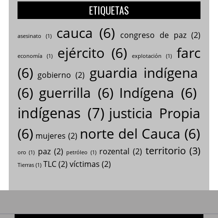
ETIQUETAS
cauca
(6)
congreso de paz
(2)
asesinato
(1)
ejército
(6)
farc
economía
(1)
explotación
(1)
(6)
guardia indígena
gobierno
(2)
(6)
guerrilla
(6)
Indígena
(6)
indígenas
(7)
justicia Propia
(6)
norte del Cauca
(6)
mujeres
(2)
territorio
(3)
paz
(2)
rozental
(2)
oro
(1)
petróleo
(1)
TLC
(2)
víctimas
(2)
Tierras
(1)