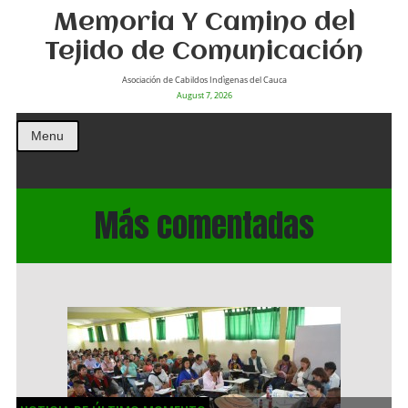
Memoria Y Camino del
Tejido de Comunicación
Asociación de Cabildos Indìgenas del Cauca
August 7, 2026
Menu
Más comentadas