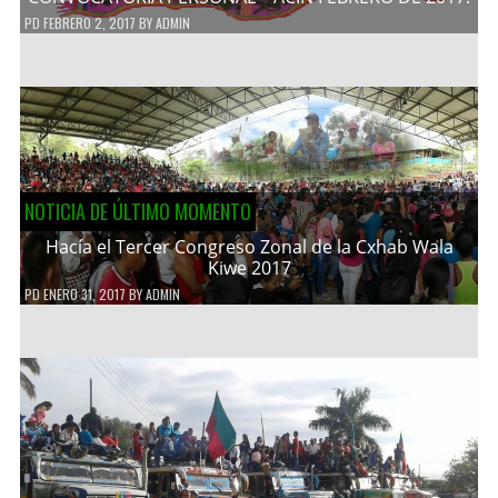
PD
FEBRERO 2, 2017
BY
ADMIN
NOTICIA DE ÚLTIMO MOMENTO
Hacía el Tercer Congreso Zonal de la Cxhab Wala
Kiwe 2017
PD
ENERO 31, 2017
BY
ADMIN