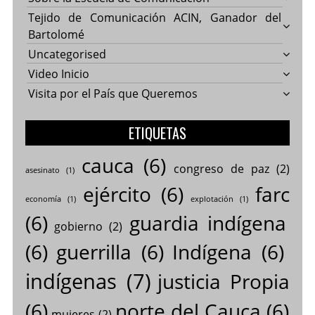
Tejido de Comunicación ACIN, Ganador del
Bartolomé
Uncategorised
Video Inicio
Visita por el País que Queremos
ETIQUETAS
cauca
(6)
congreso de paz
(2)
asesinato
(1)
ejército
(6)
farc
economía
(1)
explotación
(1)
(6)
guardia indígena
gobierno
(2)
(6)
guerrilla
(6)
Indígena
(6)
indígenas
(7)
justicia Propia
(6)
norte del Cauca
(6)
mujeres
(2)