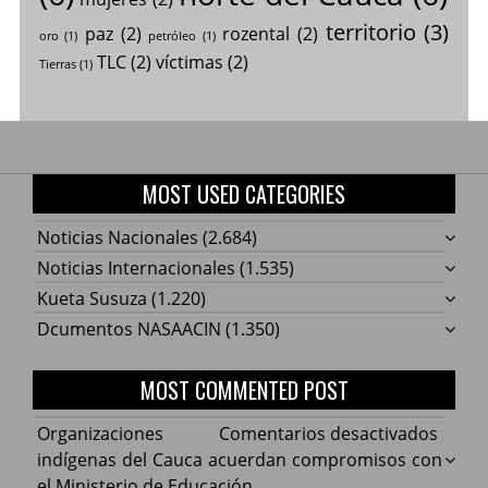
territorio
(3)
paz
(2)
rozental
(2)
oro
(1)
petróleo
(1)
TLC
(2)
víctimas
(2)
Tierras
(1)
MOST USED CATEGORIES
Noticias Nacionales
(2.684)
Noticias Internacionales
(1.535)
Kueta Susuza
(1.220)
Dcumentos NASAACIN
(1.350)
MOST COMMENTED POST
en
Organizaciones
Comentarios desactivados
Organ
indígenas del Cauca acuerdan compromisos con
indíg
el Ministerio de Educación