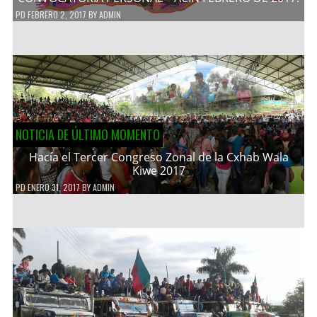
PD
FEBRERO 2, 2017
BY
ADMIN
NOTICIA DE ÚLTIMO MOMENTO
Hacía el Tercer Congreso Zonal de la Cxhab Wala
Kiwe 2017
PD
ENERO 31, 2017
BY
ADMIN