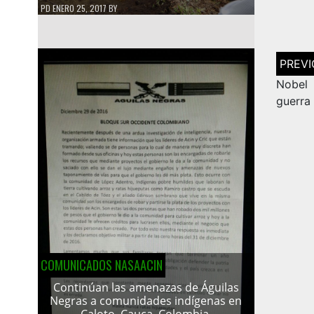
PD
ENERO 25, 2017
BY
Navega
de
entrad
Nobel 
guerra
COMUNICADOS NASAACIN
Continúan las amenazas de Águilas
Negras a comunidades indígenas en
Caloto, Cauca, Colombia.