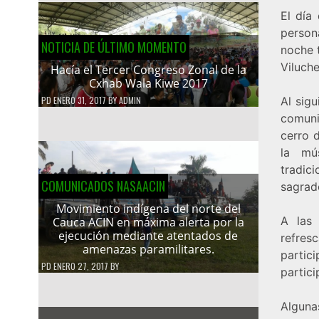
El día
person
NOTICIA DE ÚLTIMO MOMENTO
noche 
Viluche
Hacía el Tercer Congreso Zonal de la
Cxhab Wala Kiwe 2017
Al sigu
PD
ENERO 31, 2017
BY
ADMIN
comunid
cerro 
la mú
tradic
COMUNICADOS NASAACIN
sagrad
Movimiento indígena del norte del
A las 
Cauca ACIN en máxima alerta por la
ejecución mediante atentados de
refre
amenazas paramilitares.
partic
PD
ENERO 27, 2017
BY
partici
Alguna