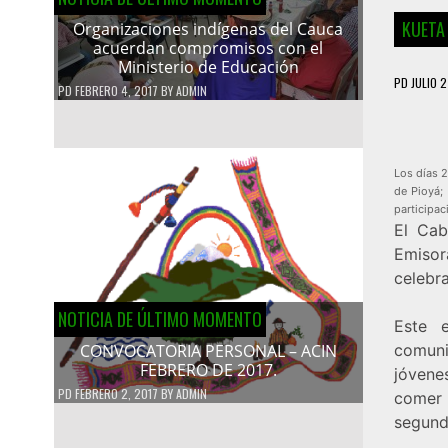
KUETA
Organizaciones indígenas del Cauca
acuerdan compromisos con el
Ministerio de Educación
PD
JULIO 2
PD
FEBRERO 4, 2017
BY
ADMIN
Los días 2
de Pioyá; 
participac
El Cab
Emisor
celebra
NOTICIA DE ÚLTIMO MOMENTO
Este 
comuni
CONVOCATORIA PERSONAL – ACIN
FEBRERO DE 2017.
jóvene
PD
FEBRERO 2, 2017
BY
ADMIN
comer 
segund