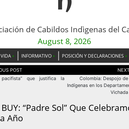
n
ciación de Cabildos Indìgenas del C
August 8, 2026
 VIDA
INFORMATIVO
POSICIÓN Y DECLARACIONES
ción
as
pacifista” que justifica la
Colombia: Despojo de 
Indígenas en los Departame
Vichada
 BUY: “padre Sol” Que Celebram
a Año