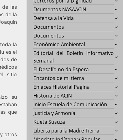
Corteros por la Dignidad
 de las
Dcumentos NASAACIN
s de la
Defensa a la Vida
Joaquín
Documentos
Documentos
Económico Ambiental
 toda la
lu es el
Editorial del Boletín Informativo
ados de
Semanal
édicos
El Desafío no da Espera
l sitio
Encantos de mi tierra
Enlaces Historial Pagina
Historia de ACIN
hizo su
Inicio Escuela de Comunicación
staban
las que
Justicia y Armonía
Kueta Susuza
Liberta para la Madre Tierra
y otros
Mandato Indígena y Popular