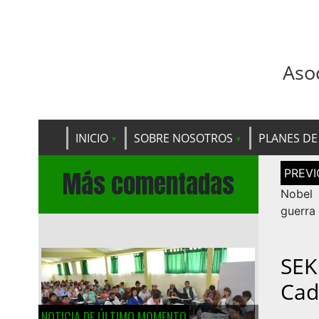
Aso
INICIO
SOBRE NOSOTROS
PLANES DE
Navega
Más comentadas
de
entrad
Nobel 
guerra
SEK
Cad
NOTICIA DE ÚLTIMO MOMENTO