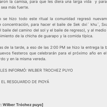
taron la camisa, para que les diera una larga vida y para
 sea más fuerte.
 se hizo todo este ritual la comunidad regresó nuevam
de concentración, para hacer el baile de Sek dxi´ khu´, S
l baile del camino del sol y el baile de regreso), y al medio
bimiento de la chicha de guarapo y la comida típica.
s de la tarde, a eso de las 2:00 PM se hizo la entrega la
nuevos fiesteros que celebrarán para el próximo año en e
rdo y en la misma vereda.
 LES INFORMÓ: WILBER TROCHEZ PUYO
 EL RESGUARDO DE PIOYÁ
: Wilber Tróchez puyo
]