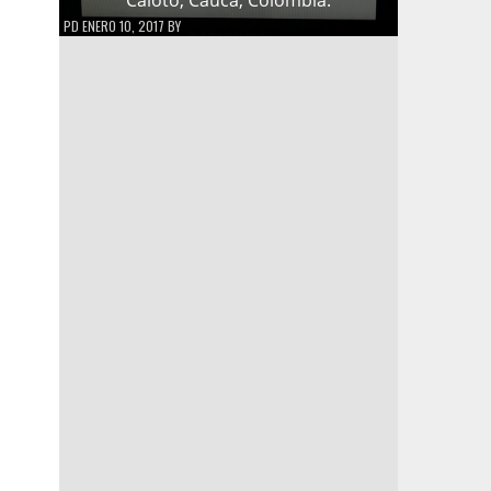
PD
ENERO 10, 2017
BY