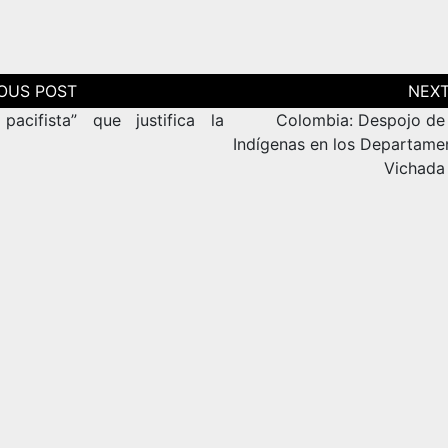
ción
as
pacifista” que justifica la
Colombia: Despojo de 
Indígenas en los Departame
Vichada