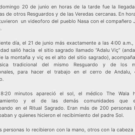
 domingo 20 de junio en horas de la tarde fue la llegada
as de otros Resguardos y de las Veredas cercanas. En hora
tuvieron un videoforo del pueblo Nasa con el compañero 
.
iente día, el 21 de junio más exactamente a las 4:00 a.m.,
ad salió hacia el sitio sagrado llamado “Adalu Viç” (anda
de la montaña y viç es el alto del sitio sagrado), acompañ
sica tradicional del mismo Resguardo y de los m
ionales, para hacer el trabajo en el cerro de Andalu, e
o.
8:20 minutos apareció el sol, el médico The Wala 
scamiento y el de las demás comunidades que e
ipando en el Ritual Sagrado. Eran más de 200 personas 
paban y quienes hicieron el recibimiento del padre Sol.
s personas lo recibieron con la mano, otros con la cabeza 