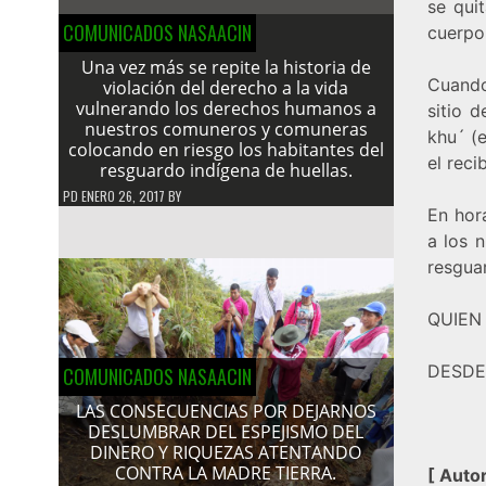
se qui
COMUNICADOS NASAACIN
cuerpo
Una vez más se repite la historia de
Cuando
violación del derecho a la vida
vulnerando los derechos humanos a
sitio 
nuestros comuneros y comuneras
khu´ (e
colocando en riesgo los habitantes del
el reci
resguardo indígena de huellas.
PD
ENERO 26, 2017
BY
En hora
a los 
resgua
QUIEN
DESDE
COMUNICADOS NASAACIN
LAS CONSECUENCIAS POR DEJARNOS
DESLUMBRAR DEL ESPEJISMO DEL
DINERO Y RIQUEZAS ATENTANDO
CONTRA LA MADRE TIERRA.
[
Autor