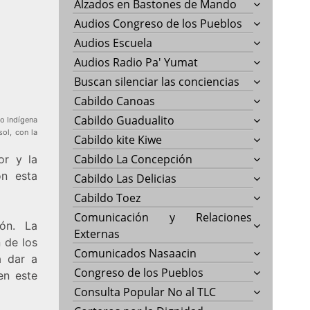
Alzados en Bastones de Mando
Audios Congreso de los Pueblos
Audios Escuela
Audios Radio Pa' Yumat
Buscan silenciar las conciencias
Cabildo Canoas
Cabildo Guadualito
do Indígena
sol, con la
Cabildo kite Kiwe
Cabildo La Concepción
or y la
on esta
Cabildo Las Delicias
Cabildo Toez
Comunicación y Relaciones
ón. La
Externas
 de los
Comunicados Nasaacin
a dar a
Congreso de los Pueblos
en este
Consulta Popular No al TLC