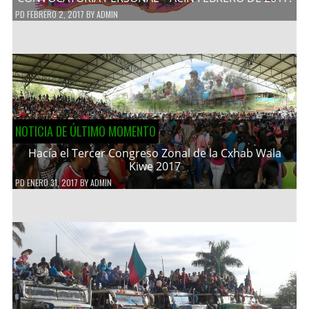
PD
FEBRERO 2, 2017
BY
ADMIN
NOTICIA DE ÚLTIMO MOMENTO
Hacía el Tercer Congreso Zonal de la Cxhab Wala
Kiwe 2017
PD
ENERO 31, 2017
BY
ADMIN