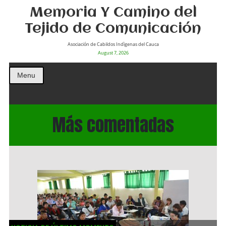
Memoria Y Camino del
Tejido de Comunicación
Asociación de Cabildos Indìgenas del Cauca
August 7, 2026
Menu
Más comentadas