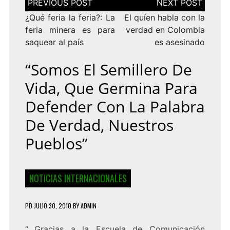
de
entradas
¿Qué feria la feria?: La
El quíen habla con la
feria minera es para
verdad en Colombia
saquear al país
es asesinado
“Somos El Semillero De
Vida, Que Germina Para
Defender Con La Palabra
De Verdad, Nuestros
Pueblos”
NOTICIAS INTERNACIONALES
PD
JULIO 30, 2010
BY
ADMIN
“…Gracias a la Escuela de Comunicación