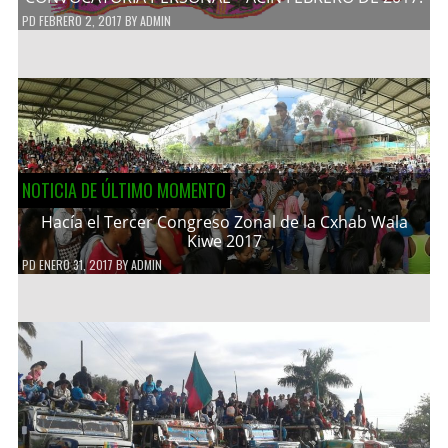
PD
FEBRERO 2, 2017
BY
ADMIN
NOTICIA DE ÚLTIMO MOMENTO
Hacía el Tercer Congreso Zonal de la Cxhab Wala
Kiwe 2017
PD
ENERO 31, 2017
BY
ADMIN