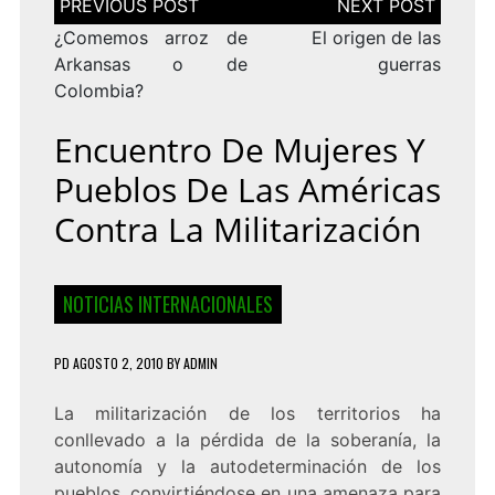
de
entradas
¿Comemos arroz de
El origen de las
Arkansas o de
guerras
Colombia?
Encuentro De Mujeres Y
Pueblos De Las Américas
Contra La Militarización
NOTICIAS INTERNACIONALES
PD
AGOSTO 2, 2010
BY
ADMIN
La militarización de los territorios ha
conllevado a la pérdida de la soberanía, la
autonomía y la autodeterminación de los
pueblos, convirtiéndose en una amenaza para