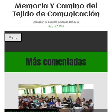
Memoria Y Camino del
Tejido de Comunicación
Asociación de Cabildos Indìgenas del Cauca
August 7, 2026
Menu
Más comentadas