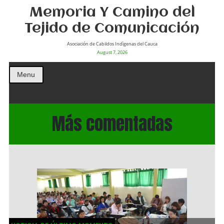
Memoria Y Camino del
Tejido de Comunicación
Asociación de Cabildos Indìgenas del Cauca
August 7, 2026
Menu
Más comentadas