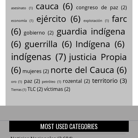
cauca
(6)
congreso de paz
(2)
asesinato
(1)
ejército
(6)
farc
economía
(1)
explotación
(1)
(6)
guardia indígena
gobierno
(2)
(6)
guerrilla
(6)
Indígena
(6)
indígenas
(7)
justicia Propia
(6)
norte del Cauca
(6)
mujeres
(2)
territorio
(3)
paz
(2)
rozental
(2)
oro
(1)
petróleo
(1)
TLC
(2)
víctimas
(2)
Tierras
(1)
MOST USED CATEGORIES