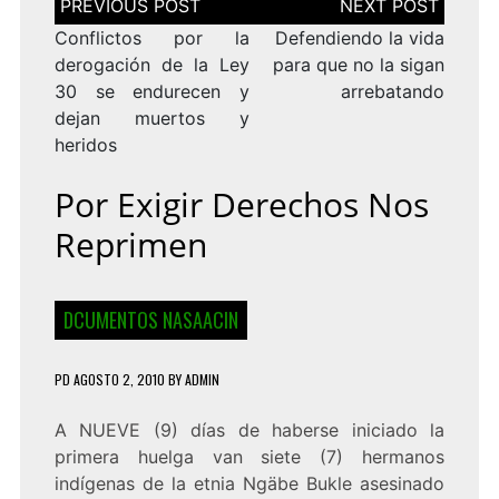
de
entradas
Conflictos por la
Defendiendo la vida
derogación de la Ley
para que no la sigan
30 se endurecen y
arrebatando
dejan muertos y
heridos
Por Exigir Derechos Nos
Reprimen
DCUMENTOS NASAACIN
PD
AGOSTO 2, 2010
BY
ADMIN
A NUEVE (9) días de haberse iniciado la
primera huelga van siete (7) hermanos
indígenas de la etnia Ngäbe Bukle asesinado