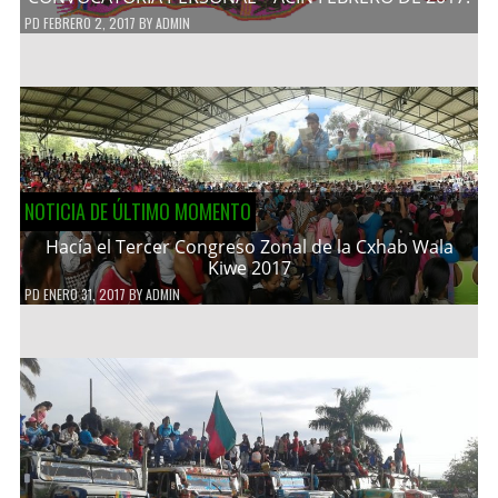
PD
FEBRERO 2, 2017
BY
ADMIN
NOTICIA DE ÚLTIMO MOMENTO
Hacía el Tercer Congreso Zonal de la Cxhab Wala
Kiwe 2017
PD
ENERO 31, 2017
BY
ADMIN