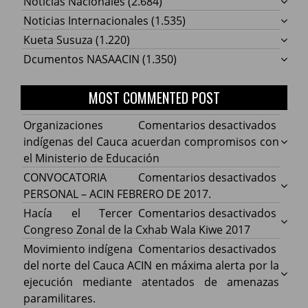
Noticias Nacionales
(2.684)
Noticias Internacionales
(1.535)
Kueta Susuza
(1.220)
Dcumentos NASAACIN
(1.350)
MOST COMMENTED POST
en
Organizaciones
Comentarios desactivados
Organ
indígenas del Cauca acuerdan compromisos con
indíg
el Ministerio de Educación
del
en
CONVOCATORIA
Comentarios desactivados
Cauca
CONV
PERSONAL – ACIN FEBRERO DE 2017.
acuer
PERS
en
Hacía el Tercer
Comentarios desactivados
comp
–
Hacía
Congreso Zonal de la Cxhab Wala Kiwe 2017
con
ACIN
el
en
Movimiento indígena
Comentarios desactivados
el
FEBR
Terce
Movim
del norte del Cauca ACIN en máxima alerta por la
Minist
DE
Congr
indíg
ejecución mediante atentados de amenazas
de
2017.
Zonal
del
paramilitares.
Educa