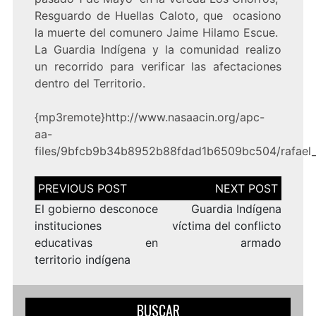
Resguardo de Huellas Caloto, que ocasiono
la muerte del comunero Jaime Hilamo Escue.
La Guardia Indígena y la comunidad realizo
un recorrido para verificar las afectaciones
dentro del Territorio.
{mp3remote}http://www.nasaacin.org/apc-
aa-
files/9bfcb9b34b8952b88fdad1b6509bc504/rafael_
Navegación
de
entradas
El gobierno desconoce
Guardia Indígena
instituciones
víctima del conflicto
educativas en
armado
territorio indígena
BUSCAR