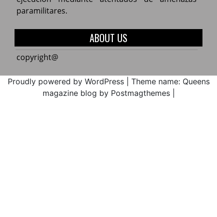
de
2017.
Zonal
del
paramilitares.
Educa
de
norte
la
del
ABOUT US
Cxhab
Cauca
Wala
ACIN
copyright@
Kiwe
en
2017
máxi
Proudly powered by WordPress
|
Theme name: Queens
alerta
magazine blog by Postmagthemes
|
por
la
ejecu
media
atent
de
amen
parami