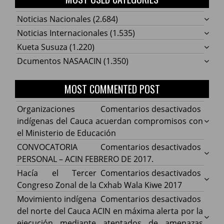
Noticias Nacionales
(2.684)
Noticias Internacionales
(1.535)
Kueta Susuza
(1.220)
Dcumentos NASAACIN
(1.350)
MOST COMMENTED POST
en
Organizaciones
Comentarios desactivados
Organ
indígenas del Cauca acuerdan compromisos con
indíg
el Ministerio de Educación
del
en
CONVOCATORIA
Comentarios desactivados
Cauca
CONV
PERSONAL – ACIN FEBRERO DE 2017.
acuer
PERS
en
Hacía el Tercer
Comentarios desactivados
comp
–
Hacía
Congreso Zonal de la Cxhab Wala Kiwe 2017
con
ACIN
el
en
Movimiento indígena
Comentarios desactivados
el
FEBR
Terce
Movim
del norte del Cauca ACIN en máxima alerta por la
Minist
DE
Congr
indíg
ejecución mediante atentados de amenazas