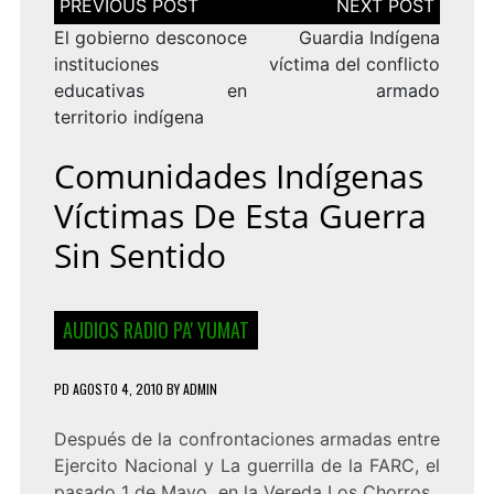
de
entradas
El gobierno desconoce
Guardia Indígena
instituciones
víctima del conflicto
educativas en
armado
territorio indígena
Comunidades Indígenas
Víctimas De Esta Guerra
Sin Sentido
AUDIOS RADIO PA' YUMAT
PD
AGOSTO 4, 2010
BY
ADMIN
Después de la confrontaciones armadas entre
Ejercito Nacional y La guerrilla de la FARC, el
pasado 1 de Mayo en la Vereda Los Chorros,