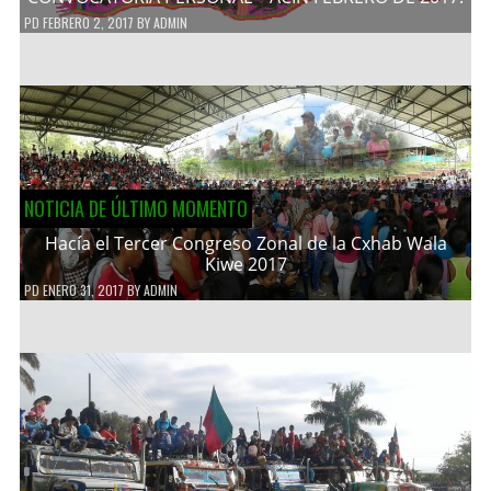
PD
FEBRERO 2, 2017
BY
ADMIN
NOTICIA DE ÚLTIMO MOMENTO
Hacía el Tercer Congreso Zonal de la Cxhab Wala
Kiwe 2017
PD
ENERO 31, 2017
BY
ADMIN