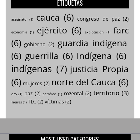
ETIQUETAS
cauca
(6)
congreso de paz
(2)
asesinato
(1)
ejército
(6)
farc
economía
(1)
explotación
(1)
(6)
guardia indígena
gobierno
(2)
(6)
guerrilla
(6)
Indígena
(6)
indígenas
(7)
justicia Propia
(6)
norte del Cauca
(6)
mujeres
(2)
territorio
(3)
paz
(2)
rozental
(2)
oro
(1)
petróleo
(1)
TLC
(2)
víctimas
(2)
Tierras
(1)
MOST USED CATEGORIES