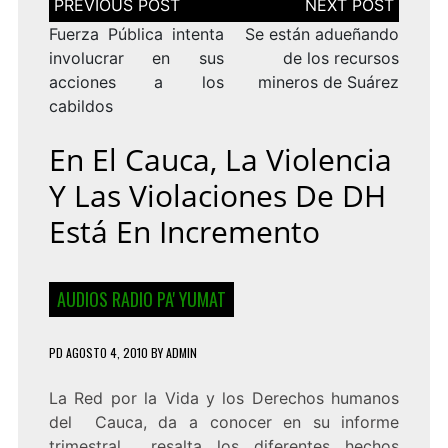
de
entradas
Fuerza Pública intenta
Se están adueñando
involucrar en sus
de los recursos
acciones a los
mineros de Suárez
cabildos
En El Cauca, La Violencia
Y Las Violaciones De DH
Está En Incremento
AUDIOS RADIO PA' YUMAT
PD
AGOSTO 4, 2010
BY
ADMIN
La Red por la Vida y los Derechos humanos
del Cauca, da a conocer en su informe
trimestral resalta los diferentes hechos