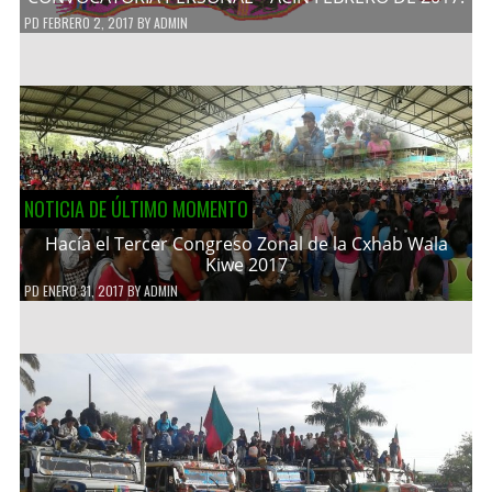
PD
FEBRERO 2, 2017
BY
ADMIN
NOTICIA DE ÚLTIMO MOMENTO
Hacía el Tercer Congreso Zonal de la Cxhab Wala
Kiwe 2017
PD
ENERO 31, 2017
BY
ADMIN