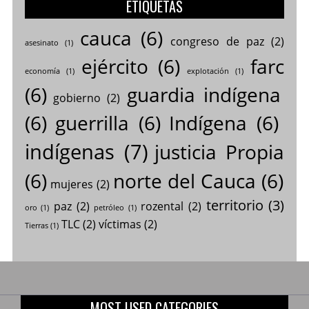
ETIQUETAS
cauca
(6)
congreso de paz
(2)
asesinato
(1)
ejército
(6)
farc
economía
(1)
explotación
(1)
(6)
guardia indígena
gobierno
(2)
(6)
guerrilla
(6)
Indígena
(6)
indígenas
(7)
justicia Propia
(6)
norte del Cauca
(6)
mujeres
(2)
territorio
(3)
paz
(2)
rozental
(2)
oro
(1)
petróleo
(1)
TLC
(2)
víctimas
(2)
Tierras
(1)
MOST USED CATEGORIES