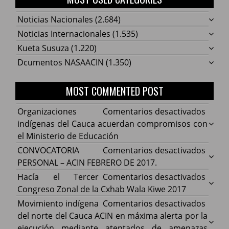
Noticias Nacionales
(2.684)
Noticias Internacionales
(1.535)
Kueta Susuza
(1.220)
Dcumentos NASAACIN
(1.350)
MOST COMMENTED POST
en
Organizaciones
Comentarios desactivados
Organ
indígenas del Cauca acuerdan compromisos con
indíg
el Ministerio de Educación
del
en
CONVOCATORIA
Comentarios desactivados
Cauca
CONV
PERSONAL – ACIN FEBRERO DE 2017.
acuer
PERS
en
Hacía el Tercer
Comentarios desactivados
comp
–
Hacía
Congreso Zonal de la Cxhab Wala Kiwe 2017
con
ACIN
el
en
Movimiento indígena
Comentarios desactivados
el
FEBR
Terce
Movim
del norte del Cauca ACIN en máxima alerta por la
Minist
DE
Congr
indíg
ejecución mediante atentados de amenazas