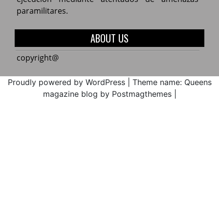
de
2017.
Zonal
del
paramilitares.
Educa
de
norte
la
del
ABOUT US
Cxhab
Cauca
Wala
ACIN
copyright@
Kiwe
en
2017
máxi
Proudly powered by WordPress
|
Theme name: Queens
alerta
magazine blog by Postmagthemes
|
por
la
ejecu
media
atent
de
amen
parami