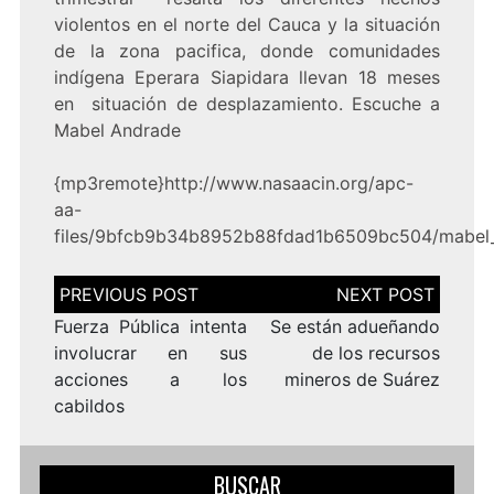
violentos en el norte del Cauca y la situación
de la zona pacifica, donde comunidades
indígena Eperara Siapidara llevan 18 meses
en situación de desplazamiento. Escuche a
Mabel Andrade
{mp3remote}http://www.nasaacin.org/apc-
aa-
files/9bfcb9b34b8952b88fdad1b6509bc504/mabel_
Navegación
de
entradas
Fuerza Pública intenta
Se están adueñando
involucrar en sus
de los recursos
acciones a los
mineros de Suárez
cabildos
BUSCAR