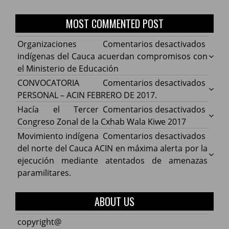
MOST COMMENTED POST
en
Organizaciones
Comentarios desactivados
Organ
indígenas del Cauca acuerdan compromisos con
indíg
el Ministerio de Educación
del
en
CONVOCATORIA
Comentarios desactivados
Cauca
CONV
PERSONAL – ACIN FEBRERO DE 2017.
acuer
PERS
en
Hacía el Tercer
Comentarios desactivados
comp
–
Hacía
Congreso Zonal de la Cxhab Wala Kiwe 2017
con
ACIN
el
en
Movimiento indígena
Comentarios desactivados
el
FEBR
Terce
Movim
del norte del Cauca ACIN en máxima alerta por la
Minist
DE
Congr
indíg
ejecución mediante atentados de amenazas
de
2017.
Zonal
del
paramilitares.
Educa
de
norte
la
del
ABOUT US
Cxhab
Cauca
Wala
ACIN
copyright@