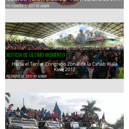
PD
FEBRERO 2, 2017
BY
ADMIN
NOTICIA DE ÚLTIMO MOMENTO
Hacía el Tercer Congreso Zonal de la Cxhab Wala
Kiwe 2017
PD
ENERO 31, 2017
BY
ADMIN