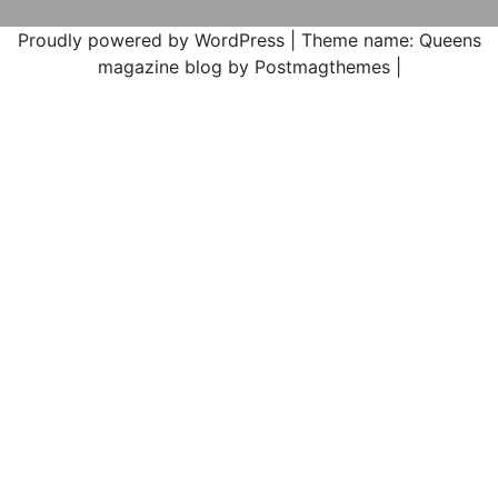
Kiwe
en
2017
máxi
Proudly powered by WordPress
|
Theme name: Queens
alerta
magazine blog by Postmagthemes
|
por
la
ejecu
media
atent
de
amen
parami