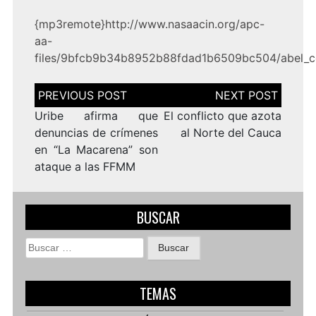
{mp3remote}http://www.nasaacin.org/apc-
aa-
files/9bfcb9b34b8952b88fdad1b6509bc504/abel_coic
Navegación
de
entradas
Uribe afirma que
El conflicto que azota
denuncias de crímenes
al Norte del Cauca
en “La Macarena” son
ataque a las FFMM
BUSCAR
Buscar:
TEMAS