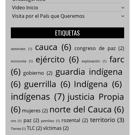
Video Inicio
Visita por el País que Queremos
ETIQUETAS
cauca
(6)
congreso de paz
(2)
asesinato
(1)
ejército
(6)
farc
economía
(1)
explotación
(1)
(6)
guardia indígena
gobierno
(2)
(6)
guerrilla
(6)
Indígena
(6)
indígenas
(7)
justicia Propia
(6)
norte del Cauca
(6)
mujeres
(2)
territorio
(3)
paz
(2)
rozental
(2)
oro
(1)
petróleo
(1)
TLC
(2)
víctimas
(2)
Tierras
(1)