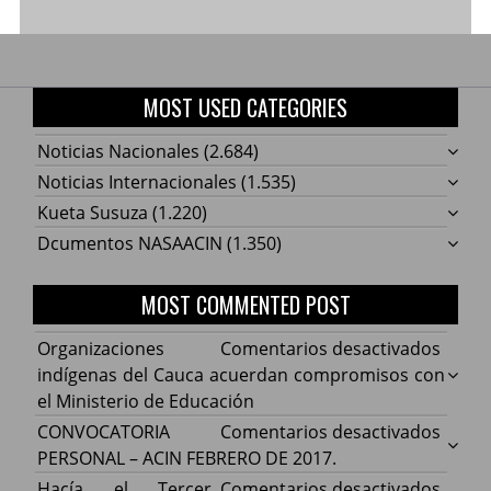
MOST USED CATEGORIES
Noticias Nacionales
(2.684)
Noticias Internacionales
(1.535)
Kueta Susuza
(1.220)
Dcumentos NASAACIN
(1.350)
MOST COMMENTED POST
en
Organizaciones
Comentarios desactivados
Organ
indígenas del Cauca acuerdan compromisos con
indíg
el Ministerio de Educación
del
en
CONVOCATORIA
Comentarios desactivados
Cauca
CONV
PERSONAL – ACIN FEBRERO DE 2017.
acuer
PERS
en
Hacía el Tercer
Comentarios desactivados