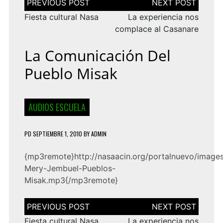
de
entradas
Fiesta cultural Nasa
La experiencia nos
complace al Casanare
La Comunicación Del
Pueblo Misak
AUDIOS ESCUELA
PD
SEPTIEMBRE 1, 2010
BY
ADMIN
{mp3remote}http://nasaacin.org/portalnuevo/images
Mery-Jembuel-Pueblos-
Misak.mp3{/mp3remote}
Navegación
de
entradas
Fiesta cultural Nasa
La experiencia nos