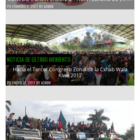
PD
FEBRERO 2, 2017
BY
ADMIN
NOTICIA DE ÚLTIMO MOMENTO
Hacía el Tercer Congreso Zonal de la Cxhab Wala
Kiwe 2017
PD
ENERO 31, 2017
BY
ADMIN