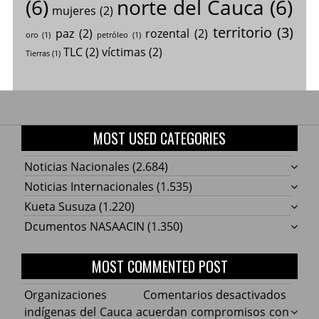
(6)
norte del Cauca
(6)
mujeres
(2)
territorio
(3)
paz
(2)
rozental
(2)
oro
(1)
petróleo
(1)
TLC
(2)
víctimas
(2)
Tierras
(1)
MOST USED CATEGORIES
Noticias Nacionales
(2.684)
Noticias Internacionales
(1.535)
Kueta Susuza
(1.220)
Dcumentos NASAACIN
(1.350)
MOST COMMENTED POST
en
Organizaciones
Comentarios desactivados
Organ
indígenas del Cauca acuerdan compromisos con