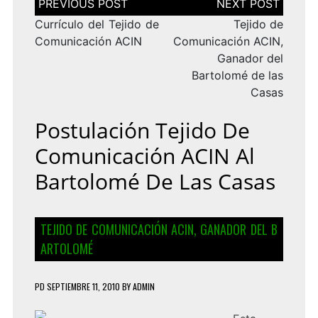
de
entradas
Currículo del Tejido de
Tejido de
Comunicación ACIN
Comunicación ACIN,
Ganador del
Bartolomé de las
Casas
Postulación Tejido De
Comunicación ACIN Al
Bartolomé De Las Casas
TEJIDO DE COMUNICACIÓN ACIN, GANADOR DEL B
ARTOLOMÉ
PD
SEPTIEMBRE 11, 2010
BY
ADMIN