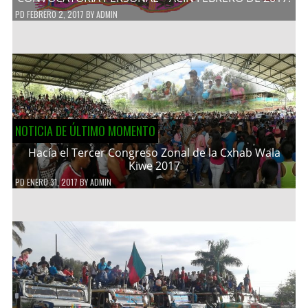
PD
FEBRERO 2, 2017
BY
ADMIN
NOTICIA DE ÚLTIMO MOMENTO
Hacía el Tercer Congreso Zonal de la Cxhab Wala
Kiwe 2017
PD
ENERO 31, 2017
BY
ADMIN