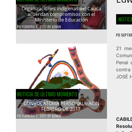
Organizaciones indígenas del Cauca
acuerdan compromisos con el
NOTIC
Ministerio de Educación
PD
FEBRERO 4, 2017
BY
ADMIN
PD
SEPTIE
21 me
Comune
Penal 
contra
JOSÉ H
NOTICIA DE ÚLTIMO MOMENTO
CONVOCATORIA PERSONAL – ACIN
FEBRERO DE 2017.
PD
FEBRERO 2, 2017
BY
ADMIN
CABIL
Resolu