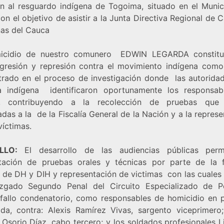
ían al resguardo indígena de Togoima, situado en el Munic
on el objetivo de asistir a la Junta Directiva Regional de 
nas del Cauca
micidio de nuestro comunero EDWIN LEGARDA constitu
agresión y represión contra el movimiento indígena com
rado en el proceso de investigación donde las autoridad
a indígena identificaron oportunamente los responsab
n, contribuyendo a la recolección de pruebas que 
das a la de la Fiscalía General de la Nación y a la repres
víctimas.
LLO:
El desarrollo de las audiencias públicas perm
tación de pruebas orales y técnicas por parte de la f
 de DH y DIH y representación de victimas con las cuales 
zgado Segundo Penal del Circuito Especializado de 
 fallo condenatorio, como responsables de homicidio en 
ida, contra: Alexis Ramírez Vivas, sargento viceprimero;
 Osorio Díaz, cabo tercero; y los soldados profesionales L