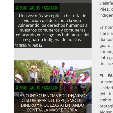
viajar
COMUNICADOS NASAACIN
Páez, c
indíge
Una vez más se repite la historia de
violación del derecho a la vida
vulnerando los derechos humanos a
El ho
nuestros comuneros y comuneras
clara 
colocando en riesgo los habitantes del
resguardo indígena de huellas.
demost
guardi
PD
ENERO 26, 2017
BY
crime
entrega
de las 
EL FA
presen
COMUNICADOS NASAACIN
Unidad
del Ju
LAS CONSECUENCIAS POR DEJARNOS
emitió
DESLUMBRAR DEL ESPEJISMO DEL
DINERO Y RIQUEZAS ATENTANDO
proteg
CONTRA LA MADRE TIERRA.
Alonso