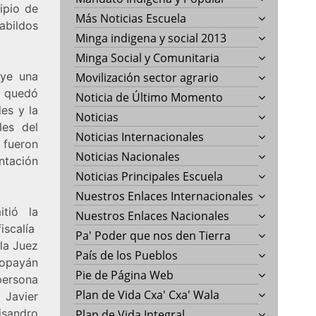
ipio de
Más Noticias Escuela
Cabildos
Minga indigena y social 2013
Minga Social y Comunitaria
ye una
Movilización sector agrario
o quedó
Noticia de Último Momento
es y la
Noticias
les del
Noticias Internacionales
fueron
Noticias Nacionales
entación
Noticias Principales Escuela
Nuestros Enlaces Internacionales
itió la
Nuestros Enlaces Nacionales
iscalía
Pa' Poder que nos den Tierra
la Juez
País de los Pueblos
Popayán
Pie de Página Web
persona
Plan de Vida Cxa' Cxa' Wala
 Javier
isandro
Plan de Vida Integral