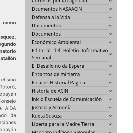
Corteros por la Dignidad
Dcumentos NASAACIN
Defensa a la Vida
no como
Documentos
Documentos
squez,
Económico Ambiental
Segundo
Editorial del Boletín Informativo
natorio
Semanal
atallón
El Desafío no da Espera
Encantos de mi tierra
l sitio
Enlaces Historial Pagina
 Totoró,
Historia de ACIN
Popayán
Inicio Escuela de Comunicación
Consejo
Justicia y Armonía
sa AIDA
ado de
Kueta Susuza
aciones
Liberta para la Madre Tierra
Popayán
Mandato Indígena y Popular