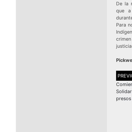
De la 
que a 
durante
Para n
Indígen
crimen
justici
Pickwe
Navega
de
entrad
Comie
Solida
presos