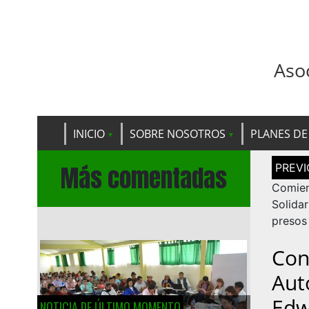
Aso
INICIO
SOBRE NOSOTROS
PLANES DE
Navega
Más comentadas
de
entrad
Comie
Solida
presos
Con
Aut
Edw
NOTICIA DE ÚLTIMO MOMENTO