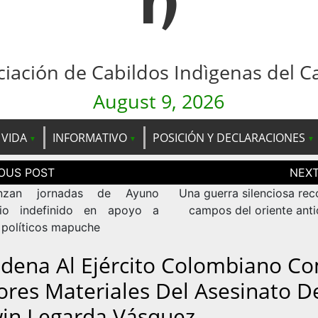
n
ciación de Cabildos Indìgenas del C
August 9, 2026
 VIDA
INFORMATIVO
POSICIÓN Y DECLARACIONES
ción
as
nzan jornadas de Ayuno
Una guerra silenciosa rec
rio indefinido en apoyo a
campos del oriente ant
 políticos mapuche
dena Al Ejército Colombiano C
ores Materiales Del Asesinato D
in Legarda Vásquez