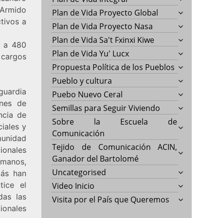
 Armido
Plan de Vida Proyecto Global
tivos a
Plan de Vida Proyecto Nasa
Plan de Vida Sa't Fxinxi Kiwe
o a 480
Plan de Vida Yu' Lucx
 cargos
Propuesta Política de los Pueblos
Pueblo y cultura
guardia
Puebo Nuevo Ceral
enes de
Semillas para Seguir Viviendo
ncia de
Sobre la Escuela de
iales y
Comunicación
unidad
Tejido de Comunicación ACIN,
onales
Ganador del Bartolomé
umanos,
Uncategorised
más han
tice el
Video Inicio
das las
Visita por el País que Queremos
ionales