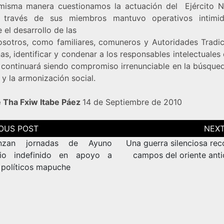
misma manera cuestionamos la actuación del Ejército N
través de sus miembros mantuvo operativos intimid
 el desarrollo de las
osotros, como familiares, comuneros y Autoridades Tradic
as, identificar y condenar a los responsables intelectuales
 continuará siendo compromiso irrenunciable en la búsqued
a y la armonización social.
 Tha Fxiw Itabe Páez
14 de Septiembre de 2010
ción
as
nzan jornadas de Ayuno
Una guerra silenciosa rec
rio indefinido en apoyo a
campos del oriente ant
 políticos mapuche