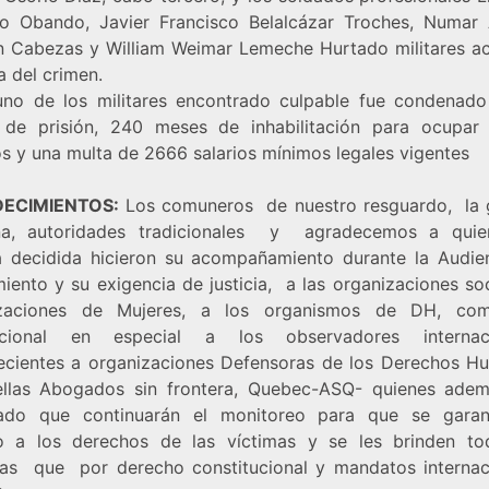
o Obando, Javier Francisco Belalcázar Troches, Numar
n Cabezas y William Weimar Lemeche Hurtado militares ac
a del crimen.
no de los militares encontrado culpable fue condenad
de prisión, 240 meses de inhabilitación para ocupar
os y una multa de 2666 salarios mínimos legales vigentes
ECIMIENTOS:
Los comuneros de nuestro resguardo, la 
na, autoridades tradicionales y agradecemos a qui
 decidida hicieron su acompañamiento durante la Audie
iento y su exigencia de justicia, a las organizaciones soc
izaciones de Mujeres, a los organismos de DH, com
nacional en especial a los observadores internaci
ecientes a organizaciones Defensoras de los Derechos H
ellas Abogados sin frontera, Quebec-ASQ- quienes ade
ado que continuarán el monitoreo para que se garan
o a los derechos de las víctimas y se les brinden to
ías que por derecho constitucional y mandatos internac