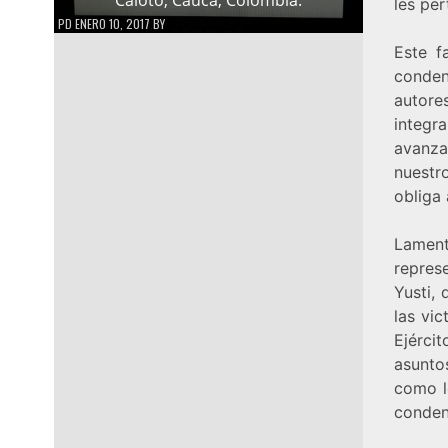
les pe
PD
ENERO 10, 2017
BY
Este f
conden
autore
integr
avanza
nuestr
obliga 
Lament
repres
Yusti, 
las vic
Ejérci
asuntos
como l
conden