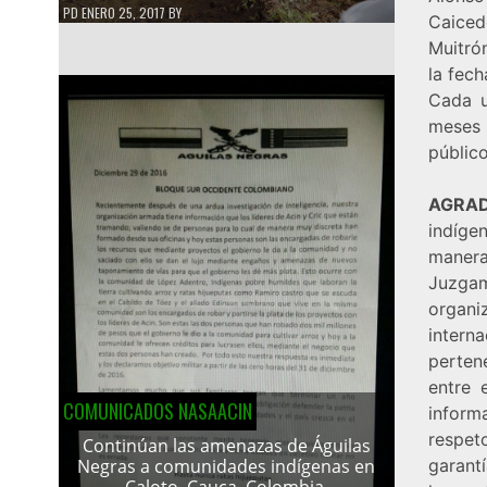
PD
ENERO 25, 2017
BY
Caiced
Muitró
la fech
Cada u
meses 
públic
AGRAD
indíge
manera
Juzgam
organ
inter
perten
entre 
COMUNICADOS NASAACIN
inform
respet
Continúan las amenazas de Águilas
garant
Negras a comunidades indígenas en
Caloto, Cauca, Colombia.