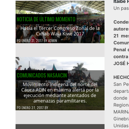
Itaibe
Un pas
NOTICIA DE ÚLTIMO MOMENTO
Conden
Hacía el Tercer Congreso Zonal de la
autore
Cxhab Wala Kiwe 2017
21 me
PD
ENERO 31, 2017
BY
ADMIN
Comune
Penal 
contra
JOSÉ H
COMUNICADOS NASAACIN
HECH
San Ped
Movimiento indígena del norte del
Cauca ACIN en máxima alerta por la
depart
ejecución mediante atentados de
donde 
amenazas paramilitares.
Region
PD
ENERO 27, 2017
BY
MARIN
Ginebr
Unidas