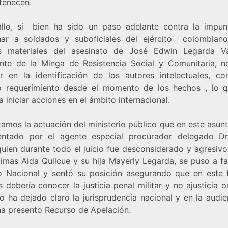
rtenecen.
allo, si bien ha sido un paso adelante contra la impun
ar a soldados y suboficiales del ejército colombia
s materiales del asesinato de José Edwin Legarda V
ante de la Minga de Resistencia Social y Comunitaria, n
r en la identificación de los autores intelectuales, c
o requerimiento desde el momento de los hechos , lo 
a iniciar acciones en el ámbito internacional.
amos la actuación del ministerio público que en este asunt
entado por el agente especial procurador delegado Dr
quien durante todo el juicio fue desconsiderado y agresiv
timas Aida Quilcue y su hija Mayerly Legarda, se puso a f
to Nacional y sentó su posición asegurando que en este 
 debería conocer la justicia penal militar y no ajusticia o
o ha dejado claro la jurisprudencia nacional y en la audie
a presento Recurso de Apelación.