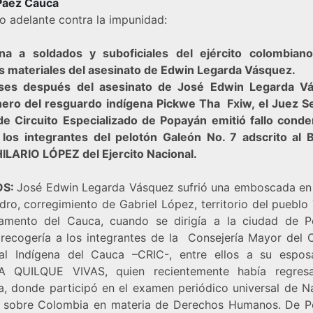
 Páez Cauca
o adelante contra la impunidad:
a a soldados y suboficiales del ejército colombia
s materiales del asesinato de Edwin Legarda Vásquez.
ses después del asesinato de José Edwin Legarda Vá
ro del resguardo indígena Pickwe Tha Fxiw, el Juez 
de Circuito Especializado de Popayán emitió fallo conde
 los integrantes del pelotón Galeón No. 7 adscrito al B
ILARIO LÓPEZ del Ejercito Nacional.
OS:
José Edwin Legarda Vásquez sufrió una emboscada en e
ro, corregimiento de Gabriel López, territorio del pueblo
amento del Cauca, cuando se dirigía a la ciudad de 
recogería a los integrantes de la Consejería Mayor del 
al Indígena del Cauca –CRIC-, entre ellos a su espo
A QUILQUE VIVAS, quien recientemente había regres
a, donde participó en el examen periódico universal de N
 sobre Colombia en materia de Derechos Humanos. De 