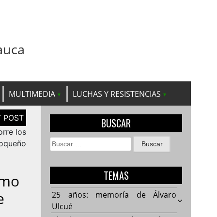
auca
MULTIMEDIA
LUCHAS Y RESISTENCIAS
BUSCAR
orre los
Buscar:
ioqueño
TEMAS
omo
e
25 años: memoría de Álvaro
Ulcué