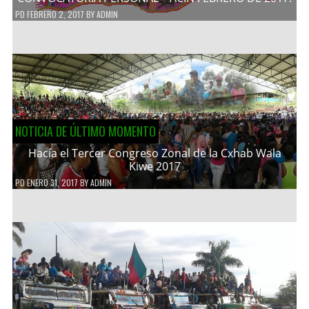
PD
FEBRERO 2, 2017
BY
ADMIN
NOTICIA DE ÚLTIMO MOMENTO
Hacía el Tercer Congreso Zonal de la Cxhab Wala
Kiwe 2017
PD
ENERO 31, 2017
BY
ADMIN