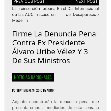
de
entradas
La reinserción urbana
En el Día Internacional
de las AUC fracasó en
del Desaparecido
Medellín
Firme La Denuncia Penal
Contra Ex Presidente
Álvaro Uribe Vélez Y 3
De Sus Ministros
NOTICIAS NACIONALES
PD
SEPTIEMBRE 15, 2010
BY
ADMIN
Adjunto encontrarán la denuncia penal que
presentaremos a mediados de esta semana