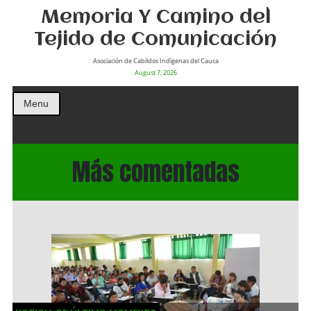
Memoria Y Camino del
Tejido de Comunicación
Asociación de Cabildos Indìgenas del Cauca
August 7, 2026
Menu
Más comentadas