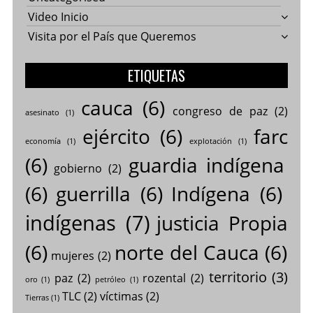
Video Inicio
Visita por el País que Queremos
ETIQUETAS
cauca
(6)
congreso de paz
(2)
asesinato
(1)
ejército
(6)
farc
economía
(1)
explotación
(1)
(6)
guardia indígena
gobierno
(2)
(6)
guerrilla
(6)
Indígena
(6)
indígenas
(7)
justicia Propia
(6)
norte del Cauca
(6)
mujeres
(2)
territorio
(3)
paz
(2)
rozental
(2)
oro
(1)
petróleo
(1)
TLC
(2)
víctimas
(2)
Tierras
(1)