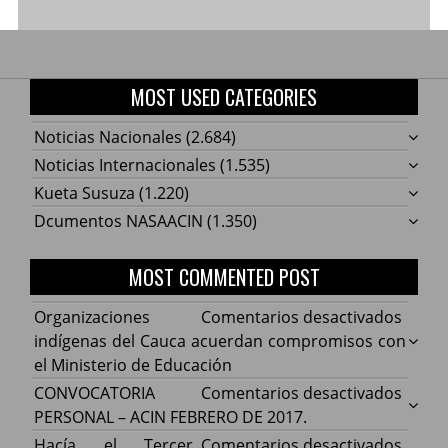
MOST USED CATEGORIES
Noticias Nacionales
(2.684)
Noticias Internacionales
(1.535)
Kueta Susuza
(1.220)
Dcumentos NASAACIN
(1.350)
MOST COMMENTED POST
en
Organizaciones
Comentarios desactivados
Organ
indígenas del Cauca acuerdan compromisos con
indíg
el Ministerio de Educación
del
en
CONVOCATORIA
Comentarios desactivados
Cauca
CONV
PERSONAL – ACIN FEBRERO DE 2017.
acuer
PERS
en
Hacía el Tercer
Comentarios desactivados