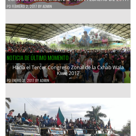
PD
FEBRERO 2, 2017
BY
ADMIN
NOTICIA DE ÚLTIMO MOMENTO
Hacía el Tercer Congreso Zonal de la Cxhab Wala
Kiwe 2017
PD
ENERO 31, 2017
BY
ADMIN