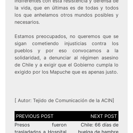
indiferentes con esta resistencia y defensa de
la vida, que en últimas es de todas y todos
los que anhelamos otros mundos posibles y
necesarios.
Estamos preocupados, no queremos que se
sigan cometiendo injusticias contra los
pueblos y por eso convocamos a la
solidaridad, a denunciar al régimen asesino
de Chile y a exigir que el Gobierno cumpla lo
exigido por los Mapuche que es apenas justo.
[
Autor: Tejido de Comunicación de la ACIN
]
Navegación
de
entradas
Presos fueron
Chile: 66 días de
trasladados a Hospital
huelga de hambre