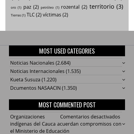
territorio
(3)
paz
(2)
rozental
(2)
oro
(1)
petróleo
(1)
TLC
(2)
víctimas
(2)
Tierras
(1)
MOST USED CATEGORIES
Noticias Nacionales
(2.684)
Noticias Internacionales
(1.535)
Kueta Susuza
(1.220)
Dcumentos NASAACIN
(1.350)
MOST COMMENTED POST
en
Organizaciones
Comentarios desactivados
Organ
indígenas del Cauca acuerdan compromisos con
indíg
el Ministerio de Educación