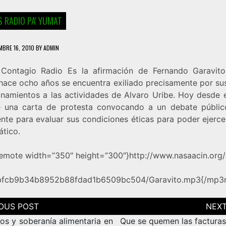
 RADIO PA' YUMAT
MBRE 16, 2010
BY
ADMIN
 Contagio Radio
Es la afirmación de Fernando Garavito
hace ocho años se encuentra exiliado precisamente por sus
onamientos a las actividades de Alvaro Uribe. Hoy desde el
e una carta de protesta convocando a un debate públic
ente para evaluar sus condiciones éticas para poder ejerc
ático.
mote width=”350″ height=”300″}http://www.nasaacin.org
9bfcb9b34b8952b88fdad1b6509bc504/Garavito.mp3{/mp3
ción
as
os y soberanía alimentaria en
Que se quemen las facturas,