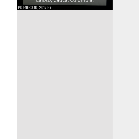
PD
ENERO 10, 2017
BY