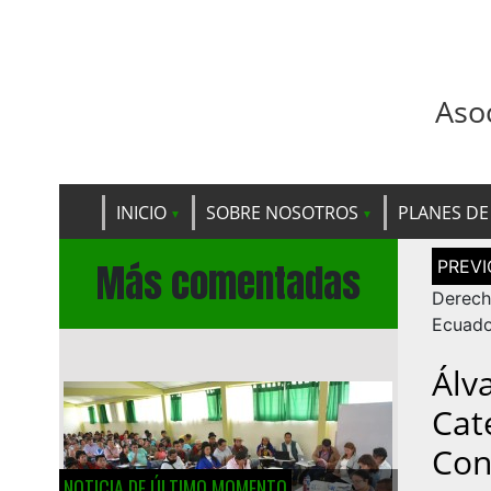
Aso
INICIO
SOBRE NOSOTROS
PLANES DE
Navega
Más comentadas
de
entrad
Derech
Ecuado
Álv
Cat
Con
NOTICIA DE ÚLTIMO MOMENTO