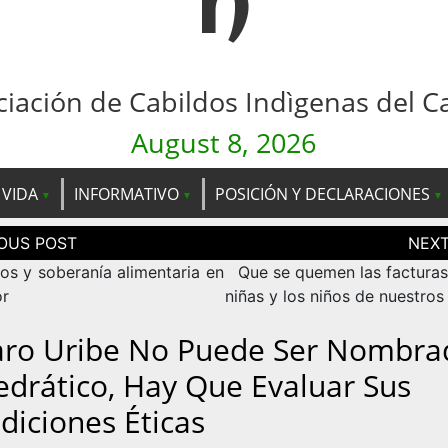
n
ciación de Cabildos Indìgenas del C
August 8, 2026
 VIDA
INFORMATIVO
POSICIÓN Y DECLARACIONES
ción
as
os y soberanía alimentaria en
Que se quemen las facturas,
r
niñas y los niños de nuestros
aro Uribe No Puede Ser Nombra
edrático, Hay Que Evaluar Sus
diciones Éticas