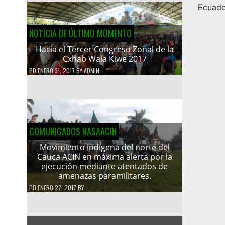
Ecuado
NOTICIA DE ÚLTIMO MOMENTO
Hacía el Tercer Congreso Zonal de la
Cxhab Wala Kiwe 2017
PD
ENERO 31, 2017
BY
ADMIN
COMUNICADOS NASAACIN
Movimiento indígena del norte del
Cauca ACIN en máxima alerta por la
ejecución mediante atentados de
amenazas paramilitares.
PD
ENERO 27, 2017
BY