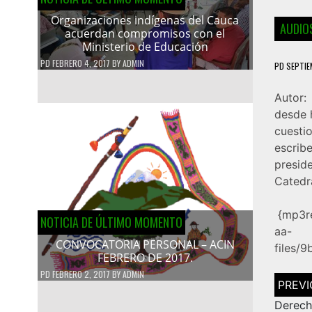
Organizaciones indígenas del Cauca
AUDIOS
acuerdan compromisos con el
Ministerio de Educación
PD
FEBRERO 4, 2017
BY
ADMIN
PD
SEPTIE
Autor:
desde 
cuesti
escrib
presid
Catedr
{mp3re
NOTICIA DE ÚLTIMO MOMENTO
aa-
CONVOCATORIA PERSONAL – ACIN
files/
FEBRERO DE 2017.
PD
FEBRERO 2, 2017
BY
ADMIN
Navega
de
entrad
Derech