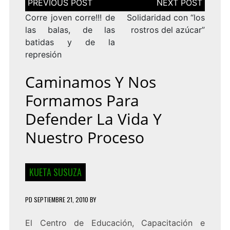
de
entradas
Corre joven corre!!! de
Solidaridad con “los
las balas, de las
rostros del azúcar”
batidas y de la
represión
Caminamos Y Nos
Formamos Para
Defender La Vida Y
Nuestro Proceso
KUETA SUSUZA
PD
SEPTIEMBRE 21, 2010
BY
El Centro de Educación, Capacitación e