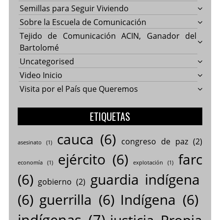
Semillas para Seguir Viviendo
Sobre la Escuela de Comunicación
Tejido de Comunicación ACIN, Ganador del
Bartolomé
Uncategorised
Video Inicio
Visita por el País que Queremos
ETIQUETAS
cauca
(6)
congreso de paz
(2)
asesinato
(1)
ejército
(6)
farc
economía
(1)
explotación
(1)
(6)
guardia indígena
gobierno
(2)
(6)
guerrilla
(6)
Indígena
(6)
indígenas
(7)
justicia Propia