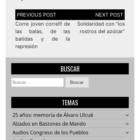
Navegación
de
entradas
Corre joven corre!!! de
Solidaridad con “los
las balas, de las
rostros del azúcar”
batidas y de la
represión
BUSCAR
Buscar:
TEMAS
25 años: memoría de Álvaro Ulcué
Alzados en Bastones de Mando
Audios Congreso de los Pueblos