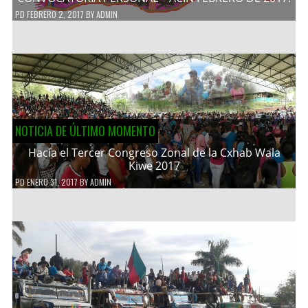
PD
FEBRERO 2, 2017
BY
ADMIN
NOTICIA DE ÚLTIMO MOMENTO
Hacía el Tercer Congreso Zonal de la Cxhab Wala
Kiwe 2017
PD
ENERO 31, 2017
BY
ADMIN