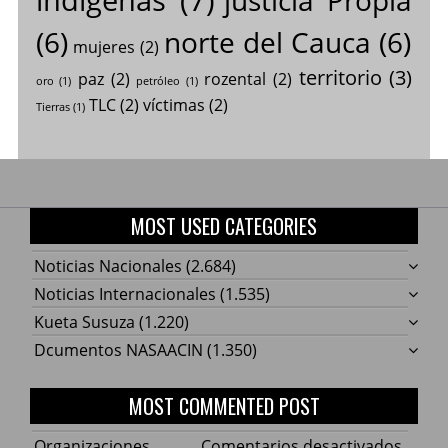
(6)
norte del Cauca
(6)
mujeres
(2)
territorio
(3)
paz
(2)
rozental
(2)
oro
(1)
petróleo
(1)
TLC
(2)
víctimas
(2)
Tierras
(1)
MOST USED CATEGORIES
Noticias Nacionales
(2.684)
Noticias Internacionales
(1.535)
Kueta Susuza
(1.220)
Dcumentos NASAACIN
(1.350)
MOST COMMENTED POST
en
Organizaciones
Comentarios desactivados