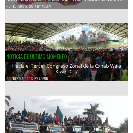
PD
FEBRERO 2, 2017
BY
ADMIN
NOTICIA DE ÚLTIMO MOMENTO
Hacía el Tercer Congreso Zonal de la Cxhab Wala
Kiwe 2017
PD
ENERO 31, 2017
BY
ADMIN