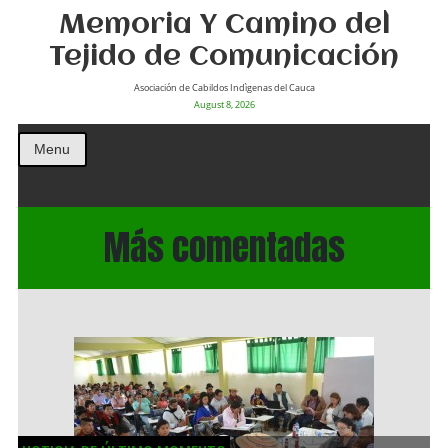
Memoria Y Camino del
Tejido de Comunicación
Asociación de Cabildos Indìgenas del Cauca
August 8, 2026
Menu
Más comentadas