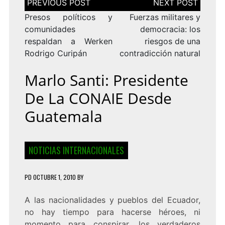
de
entradas
Presos políticos y
Fuerzas militares y
comunidades
democracia: los
respaldan a Werken
riesgos de una
Rodrigo Curipán
contradicción natural
Marlo Santi: Presidente
De La CONAIE Desde
Guatemala
NOTICIAS INTERNACIONALES
PD
OCTUBRE 1, 2010
BY
A las nacionalidades y pueblos del Ecuador,
no hay tiempo para hacerse héroes, ni
momento para conspirar, los verdaderos