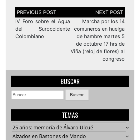
Navegación
de
entradas
IV Foro sobre el Agua
Marcha por los 14
del Suroccidente
comuneros en huelga
Colombiano
de hambre martes 5
de octubre 17 hrs de
Viña (reloj de flores) al
congreso
BUSCAR
Buscar:
TEMAS
25 años: memoría de Álvaro Ulcué
Alzados en Bastones de Mando