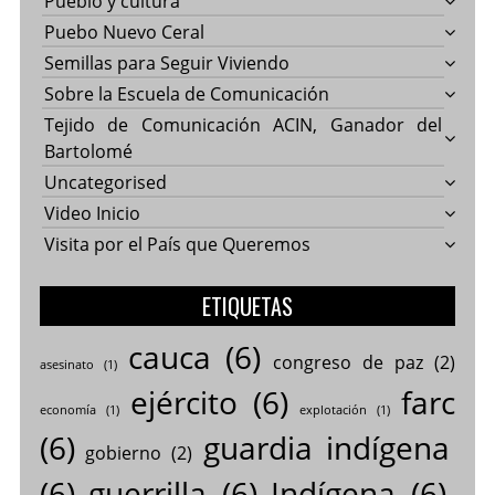
Pueblo y cultura
Puebo Nuevo Ceral
Semillas para Seguir Viviendo
Sobre la Escuela de Comunicación
Tejido de Comunicación ACIN, Ganador del
Bartolomé
Uncategorised
Video Inicio
Visita por el País que Queremos
ETIQUETAS
cauca
(6)
congreso de paz
(2)
asesinato
(1)
ejército
(6)
farc
economía
(1)
explotación
(1)
(6)
guardia indígena
gobierno
(2)
(6)
guerrilla
(6)
Indígena
(6)