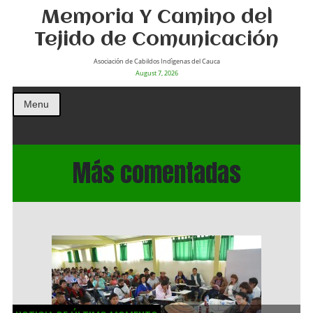
Memoria Y Camino del
Tejido de Comunicación
Asociación de Cabildos Indìgenas del Cauca
August 7, 2026
Menu
Más comentadas