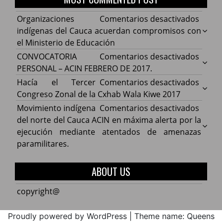
en
Organizaciones
Comentarios desactivados
Organ
indígenas del Cauca acuerdan compromisos con
indíg
el Ministerio de Educación
del
en
CONVOCATORIA
Comentarios desactivados
Cauca
CONV
PERSONAL – ACIN FEBRERO DE 2017.
acuer
PERS
en
Hacía el Tercer
Comentarios desactivados
comp
–
Hacía
Congreso Zonal de la Cxhab Wala Kiwe 2017
con
ACIN
el
en
Movimiento indígena
Comentarios desactivados
el
FEBR
Terce
Movim
del norte del Cauca ACIN en máxima alerta por la
Minist
DE
Congr
indíg
ejecución mediante atentados de amenazas
de
2017.
Zonal
del
paramilitares.
Educa
de
norte
la
del
ABOUT US
Cxhab
Cauca
Wala
ACIN
copyright@
Kiwe
en
2017
máxi
Proudly powered by WordPress
|
Theme name: Queens