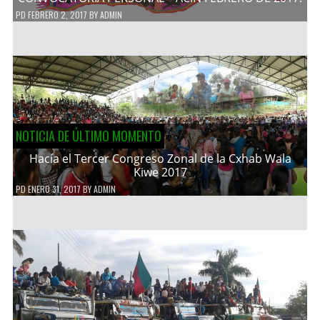
PD
FEBRERO 2, 2017
BY
ADMIN
NOTICIA DE ÚLTIMO MOMENTO
Hacía el Tercer Congreso Zonal de la Cxhab Wala
Kiwe 2017
PD
ENERO 31, 2017
BY
ADMIN