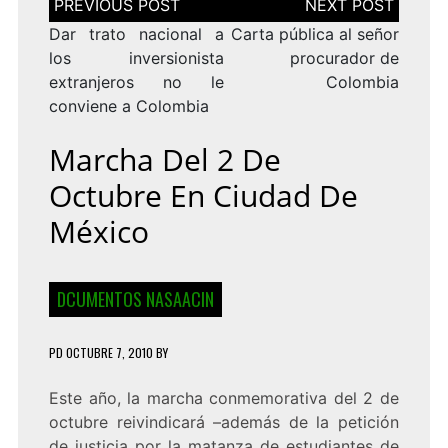
de
entradas
Dar trato nacional a
Carta pública al señor
los inversionista
procurador de
extranjeros no le
Colombia
conviene a Colombia
Marcha Del 2 De
Octubre En Ciudad De
México
DCUMENTOS NASAACIN
PD
OCTUBRE 7, 2010
BY
Este año, la marcha conmemorativa del 2 de
octubre reivindicará –además de la petición
de justicia por la matanza de estudiantes de