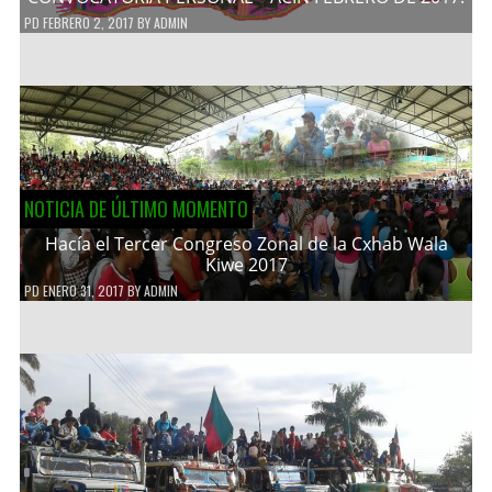
PD
FEBRERO 2, 2017
BY
ADMIN
NOTICIA DE ÚLTIMO MOMENTO
Hacía el Tercer Congreso Zonal de la Cxhab Wala
Kiwe 2017
PD
ENERO 31, 2017
BY
ADMIN