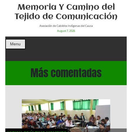
Memoria Y Camino del
Tejido de Comunicación
Asociación de Cabildos Indìgenas del Cauca
August 7, 2026
Menu
Más comentadas