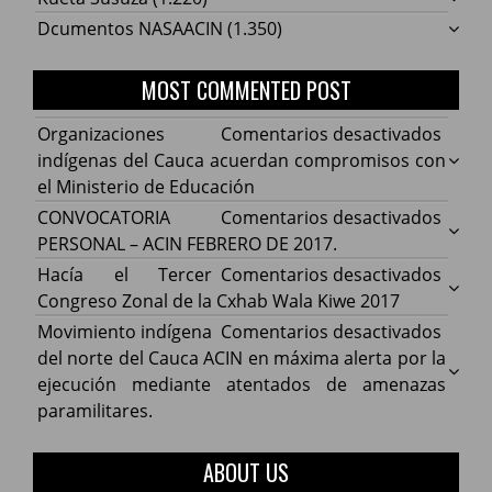
Dcumentos NASAACIN
(1.350)
MOST COMMENTED POST
en
Organizaciones
Comentarios desactivados
Organ
indígenas del Cauca acuerdan compromisos con
indíg
el Ministerio de Educación
del
en
CONVOCATORIA
Comentarios desactivados
Cauca
CONV
PERSONAL – ACIN FEBRERO DE 2017.
acuer
PERS
en
Hacía el Tercer
Comentarios desactivados
comp
–
Hacía
Congreso Zonal de la Cxhab Wala Kiwe 2017
con
ACIN
el
en
Movimiento indígena
Comentarios desactivados
el
FEBR
Terce
Movim
del norte del Cauca ACIN en máxima alerta por la
Minist
DE
Congr
indíg
ejecución mediante atentados de amenazas
de
2017.
Zonal
del
paramilitares.
Educa
de
norte
la
del
ABOUT US
Cxhab
Cauca