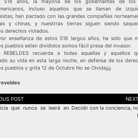
 518 años, la mayoría de los gobernantes de los 
americanos, incluso aquellos que se llaman de izqu
sistas, han pactado con las grandes compañías norteamer
as y chinas, y nuestrras tierras siguen siendo saqu
os derechos violados.
or enseñanza de estos 518 largos años, ha sido que m
s pueblos esten divididos somos fácil presa del invasor.
 REBELDES recuerda a todas aquellas y aquellos q
ado su vida en esta larga noche, en defensa de los dere
s pueblos y grita 12 de Octubre No se Olvida¡¡¡¡
reveldes
ción
as
icia que nunca se leerá en
Decidir con la conciencia, n