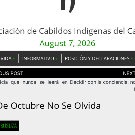
n
ciación de Cabildos Indìgenas del C
August 7, 2026
 VIDA
INFORMATIVO
POSICIÓN Y DECLARACIONES
ción
as
icia que nunca se leerá en
Decidir con la conciencia, n
De Octubre No Se Olvida
 SUSUZA