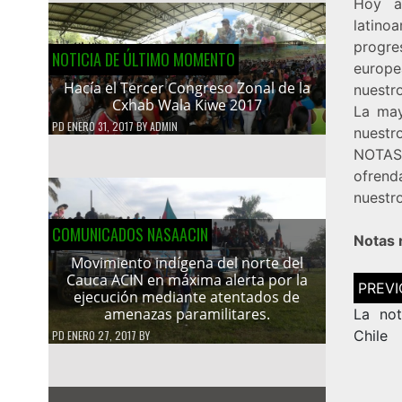
Hoy a
latino
progre
NOTICIA DE ÚLTIMO MOMENTO
europe
Hacía el Tercer Congreso Zonal de la
nuestr
Cxhab Wala Kiwe 2017
La may
PD
ENERO 31, 2017
BY
ADMIN
nuestro
NOTAS
ofrend
nuestro
COMUNICADOS NASAACIN
Notas 
Movimiento indígena del norte del
Cauca ACIN en máxima alerta por la
Navega
ejecución mediante atentados de
de
amenazas paramilitares.
entrad
La not
Chile
PD
ENERO 27, 2017
BY