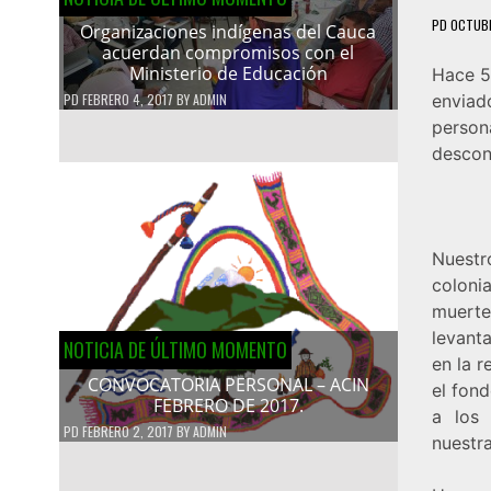
PD
OCTUBR
Organizaciones indígenas del Cauca
acuerdan compromisos con el
Ministerio de Educación
Hace 5
PD
FEBRERO 4, 2017
BY
ADMIN
enviad
perso
descon
Nuestr
coloni
muert
levant
NOTICIA DE ÚLTIMO MOMENTO
en la r
CONVOCATORIA PERSONAL – ACIN
el fond
FEBRERO DE 2017.
a los 
PD
FEBRERO 2, 2017
BY
ADMIN
nuestr