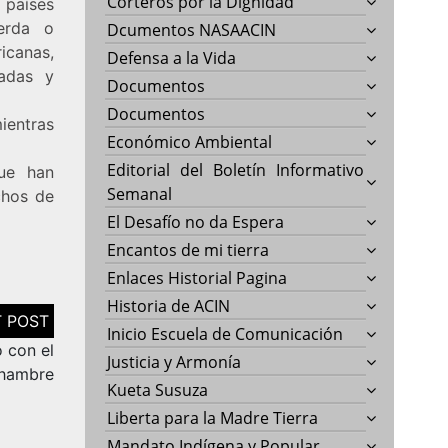
Corteros por la Dignidad
países
ierda o
Dcumentos NASAACIN
icanas,
Defensa a la Vida
eadas y
Documentos
Documentos
ientras
Económico Ambiental
Editorial del Boletín Informativo
ue han
Semanal
chos de
El Desafío no da Espera
Encantos de mi tierra
Enlaces Historial Pagina
Historia de ACIN
Inicio Escuela de Comunicación
o con el
Justicia y Armonía
hambre
Kueta Susuza
Liberta para la Madre Tierra
Mandato Indígena y Popular