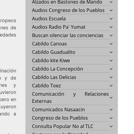
Alzados en Bastones de Mando
Audios Congreso de los Pueblos
Audios Escuela
uropeos
Audios Radio Pa' Yumat
ones de
edades
Buscan silenciar las conciencias
Cabildo Canoas
Cabildo Guadualito
Cabildo kite Kiwe
Cabildo La Concepción
inación
Cabildo Las Delicias
ón y de
ones y
Cabildo Toez
uvieron
Comunicación y Relaciones
 pero en
Externas
ituyeron
Comunicados Nasaacin
lando a
Congreso de los Pueblos
Consulta Popular No al TLC