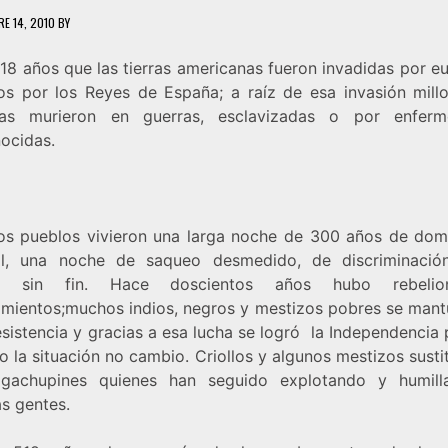
E 14, 2010
BY
18 años que las tierras americanas fueron invadidas por e
os por los Reyes de España; a raíz de esa invasión mill
nas murieron en guerras, esclavizadas o por enferm
ocidas.
os pueblos vivieron una larga noche de 300 años de dom
al, una noche de saqueo desmedido, de discriminaci
e sin fin. Hace doscientos años hubo rebeli
amientos;muchos indios, negros y mestizos pobres se mant
esistencia y gracias a esa lucha se logró la Independencia
o la situación no cambio. Criollos y algunos mestizos sust
gachupines quienes han seguido explotando y humil
as gentes.