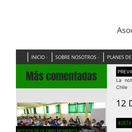
Aso
INICIO
SOBRE NOSOTROS
PLANES DE
Navega
Más comentadas
de
entrad
La not
Chile
12 
KUETA
NOTICIA DE ÚLTIMO MOMENTO