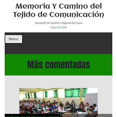
Memoria Y Camino del
Tejido de Comunicación
Asociación de Cabildos Indìgenas del Cauca
August 8, 2026
Menu
Más comentadas