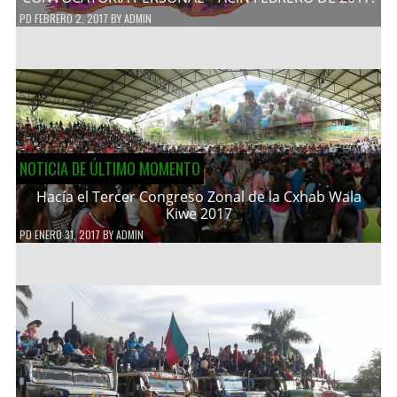
PD
FEBRERO 2, 2017
BY
ADMIN
NOTICIA DE ÚLTIMO MOMENTO
Hacía el Tercer Congreso Zonal de la Cxhab Wala
Kiwe 2017
PD
ENERO 31, 2017
BY
ADMIN