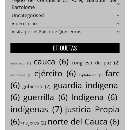
Tejido de Comunicación ACIN, Ganador del
Bartolomé
Uncategorised
Video Inicio
Visita por el País que Queremos
ETIQUETAS
cauca
(6)
congreso de paz
(2)
asesinato
(1)
ejército
(6)
farc
economía
(1)
explotación
(1)
(6)
guardia indígena
gobierno
(2)
(6)
guerrilla
(6)
Indígena
(6)
indígenas
(7)
justicia Propia
(6)
norte del Cauca
(6)
mujeres
(2)