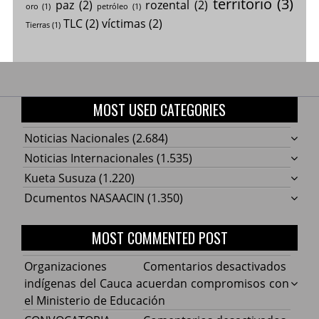
territorio
(3)
paz
(2)
rozental
(2)
oro
(1)
petróleo
(1)
TLC
(2)
víctimas
(2)
Tierras
(1)
MOST USED CATEGORIES
Noticias Nacionales
(2.684)
Noticias Internacionales
(1.535)
Kueta Susuza
(1.220)
Dcumentos NASAACIN
(1.350)
MOST COMMENTED POST
en
Organizaciones
Comentarios desactivados
Organ
indígenas del Cauca acuerdan compromisos con
indíg
el Ministerio de Educación
del