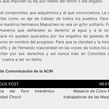
s que imponen su ley por medio del terror o del engaño.
 el compromiso que adquirimos y al que convocamos. La 
vida como un eje de trabajo de todos los pueblos. Para
de nuestros hermanos Mapuches no sea un grito solitario. P
muneros que defienden su derecho al agua y a la so
taria no queden opacados por los engaños de quienes di
urso en nombre del progreso. Para que la claridad y la ho
olfo y de Fernando trasciendan en las voces de todos los 
chan por sus derechos y así nunca más en Colombia d
vuelva a ser un delito.
 de Comunicación de la ACIN
ción
as
cia del Foro Interétnico
Masacre de Cinco 
ridad Chocó
trabajadoras de las Maqu