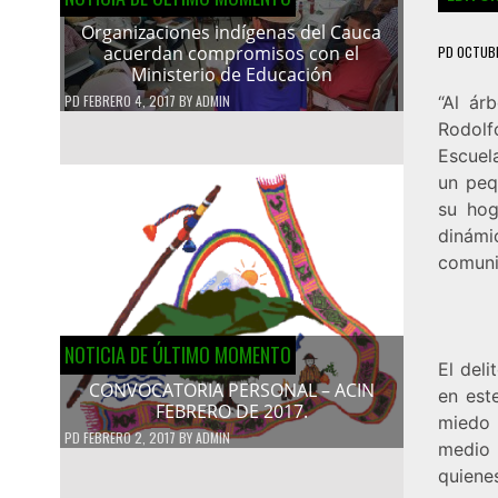
Organizaciones indígenas del Cauca
acuerdan compromisos con el
PD
OCTUBR
Ministerio de Educación
PD
FEBRERO 4, 2017
BY
ADMIN
“Al ár
Rodolf
Escuela
un peq
su hog
dinámi
comuni
NOTICIA DE ÚLTIMO MOMENTO
El del
CONVOCATORIA PERSONAL – ACIN
en est
FEBRERO DE 2017.
miedo 
PD
FEBRERO 2, 2017
BY
ADMIN
medio 
quienes