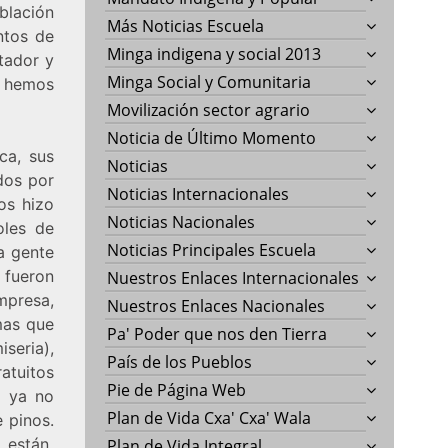
blación
Más Noticias Escuela
ntos de
Minga indigena y social 2013
tador y
Minga Social y Comunitaria
a hemos
Movilización sector agrario
Noticia de Último Momento
ca, sus
Noticias
dos por
Noticias Internacionales
os hizo
Noticias Nacionales
oles de
Noticias Principales Escuela
a gente
 fueron
Nuestros Enlaces Internacionales
mpresa,
Nuestros Enlaces Nacionales
mas que
Pa' Poder que nos den Tierra
seria),
País de los Pueblos
atuitos
Pie de Página Web
e ya no
Plan de Vida Cxa' Cxa' Wala
 pinos.
 están
Plan de Vida Integral