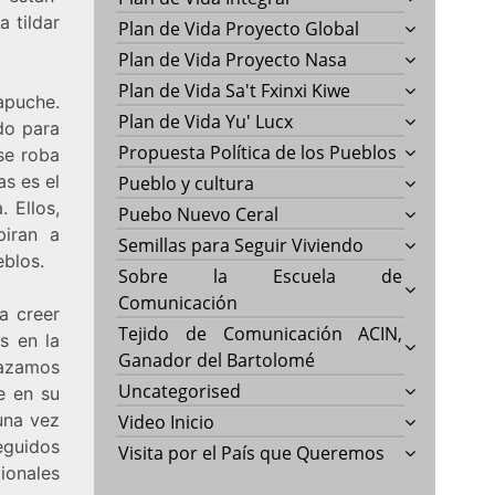
 tildar
Plan de Vida Proyecto Global
Plan de Vida Proyecto Nasa
Plan de Vida Sa't Fxinxi Kiwe
apuche.
Plan de Vida Yu' Lucx
do para
Propuesta Política de los Pueblos
se roba
as es el
Pueblo y cultura
 Ellos,
Puebo Nuevo Ceral
piran a
Semillas para Seguir Viviendo
eblos.
Sobre la Escuela de
Comunicación
a creer
Tejido de Comunicación ACIN,
s en la
Ganador del Bartolomé
hazamos
Uncategorised
e en su
una vez
Video Inicio
eguidos
Visita por el País que Queremos
ionales