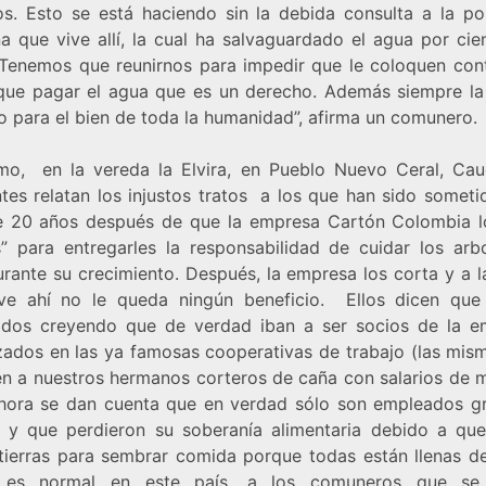
os. Esto se está haciendo sin la debida consulta a la po
na que vive allí, la cual ha salvaguardado el agua por cie
“Tenemos que reunirnos para impedir que le coloquen con
que pagar el agua que es un derecho. Además siempre l
o para el bien de toda la humanidad”, afirma un comunero.
mo, en la vereda la Elvira, en Pueblo Nuevo Ceral, Cau
ntes relatan los injustos tratos a los que han sido someti
 20 años después de que la empresa Cartón Colombia l
s” para entregarles la responsabilidad de cuidar los arb
urante su crecimiento. Después, la empresa los corta y a l
ve ahí no le queda ningún beneficio. Ellos dicen que
dos creyendo que de verdad iban a ser socios de la e
zados en las ya famosas cooperativas de trabajo (las mis
n a nuestros hermanos corteros de caña con salarios de mi
hora se dan cuenta que en verdad sólo son empleados gr
a y que perdieron su soberanía alimentaria debido a qu
 tierras para sembrar comida porque todas están llenas de
es normal en este país, a los comuneros que se