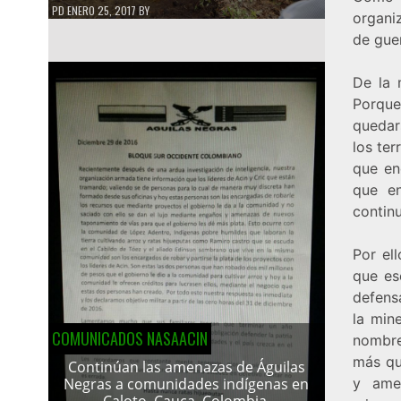
PD
ENERO 25, 2017
BY
organi
de guer
De la 
Porque
quedar
los ter
que en
que en
contin
Por el
que es
defens
la min
COMUNICADOS NASAACIN
nombre
más qu
Continúan las amenazas de Águilas
y amen
Negras a comunidades indígenas en
Caloto, Cauca, Colombia.