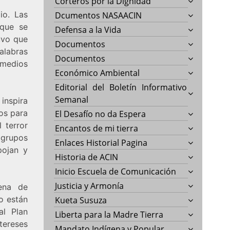
Corteros por la Dignidad
io. Las
Dcumentos NASAACIN
 que se
Defensa a la Vida
uvo que
Documentos
alabras
Documentos
 medios
Económico Ambiental
Editorial del Boletín Informativo
Semanal
 inspira
os para
El Desafío no da Espera
 terror
Encantos de mi tierra
 grupos
Enlaces Historial Pagina
pojan y
Historia de ACIN
Inicio Escuela de Comunicación
Justicia y Armonía
ena de
o están
Kueta Susuza
al Plan
Liberta para la Madre Tierra
ereses
Mandato Indígena y Popular