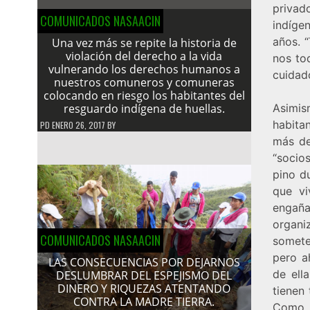
privad
COMUNICADOS NASAACIN
indíge
años. 
Una vez más se repite la historia de
violación del derecho a la vida
nos to
vulnerando los derechos humanos a
cuidad
nuestros comuneros y comuneras
colocando en riesgo los habitantes del
resguardo indígena de huellas.
Asimis
habita
PD
ENERO 26, 2017
BY
más de
“socio
pino d
que vi
engaña
organi
COMUNICADOS NASAACIN
somete
pero a
LAS CONSECUENCIAS POR DEJARNOS
de ell
DESLUMBRAR DEL ESPEJISMO DEL
DINERO Y RIQUEZAS ATENTANDO
tienen
CONTRA LA MADRE TIERRA.
Como 