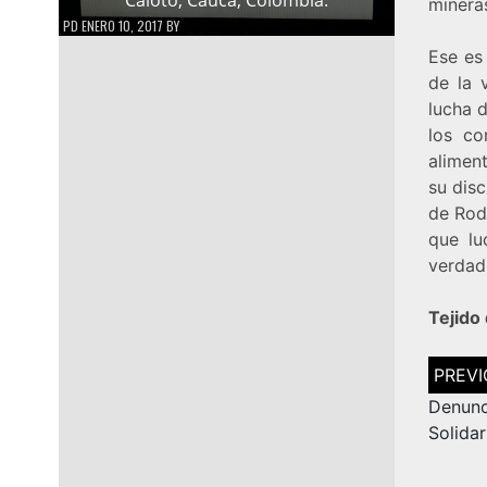
minera
PD
ENERO 10, 2017
BY
Ese es
de la 
lucha 
los co
alimen
su disc
de Rod
que lu
verdad 
Tejido
Navega
de
entrad
Denun
Solida