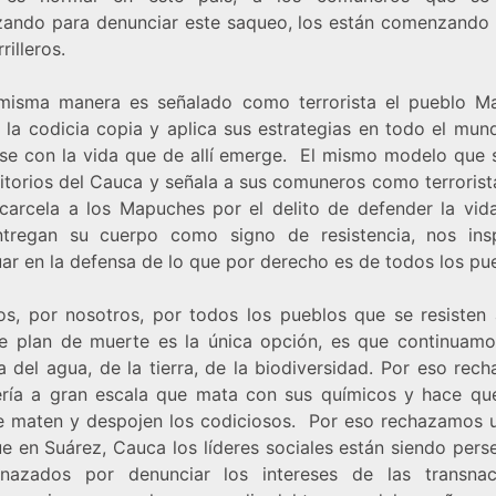
zando para denunciar este saqueo, los están comenzando a
rilleros.
misma manera es señalado como terrorista el pueblo M
 la codicia copia y aplica sus estrategias en todo el mun
se con la vida que de allí emerge. El mismo modelo que 
ritorios del Cauca y señala a sus comuneros como terrorist
carcela a los Mapuches por el delito de defender la vida.
tregan su cuerpo como signo de resistencia, nos ins
uar en la defensa de lo que por derecho es de todos los pu
los, por nosotros, por todos los pueblos que se resisten 
e plan de muerte es la única opción, es que continuamo
a del agua, de la tierra, de la biodiversidad. Por eso rec
ería a gran escala que mata con sus químicos y hace qu
 maten y despojen los codiciosos. Por eso rechazamos 
e en Suárez, Cauca los líderes sociales están siendo pers
azados por denunciar los intereses de las transnac