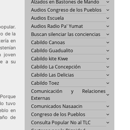
Alzados en Bastones de Mando
Audios Congreso de los Pueblos
Audios Escuela
Audios Radio Pa' Yumat
opular.
o de la
Buscan silenciar las conciencias
tería en
Cabildo Canoas
stenían
Cabildo Guadualito
n joven
Cabildo kite Kiwe
te a su
Cabildo La Concepción
Cabildo Las Delicias
Cabildo Toez
Comunicación y Relaciones
 Porque
Externas
No tuvo
Comunicados Nasaacin
eblo en
Congreso de los Pueblos
gaño de
Consulta Popular No al TLC