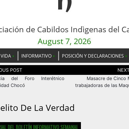
n
ciación de Cabildos Indìgenas del C
August 7, 2026
 VIDA
INFORMATIVO
POSICIÓN Y DECLARACIONES
ción
as
cia del Foro Interétnico
Masacre de Cinco 
ridad Chocó
trabajadoras de las Maqu
Delito De La Verdad
RIAL DEL BOLETÍN INFORMATIVO SEMANAL