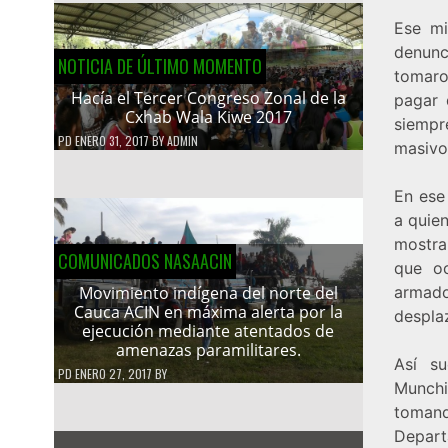
Ese mi
denunc
NOTICIA DE ÚLTIMO MOMENTO
tomaro
Hacía el Tercer Congreso Zonal de la
pagar 
Cxhab Wala Kiwe 2017
siempr
PD
ENERO 31, 2017
BY
ADMIN
masivo
En ese 
a quie
mostra
COMUNICADOS NASAACIN
que oc
armado
Movimiento indígena del norte del
Cauca ACIN en máxima alerta por la
despla
ejecución mediante atentados de
amenazas paramilitares.
Así s
PD
ENERO 27, 2017
BY
Munchi
tomand
Depar