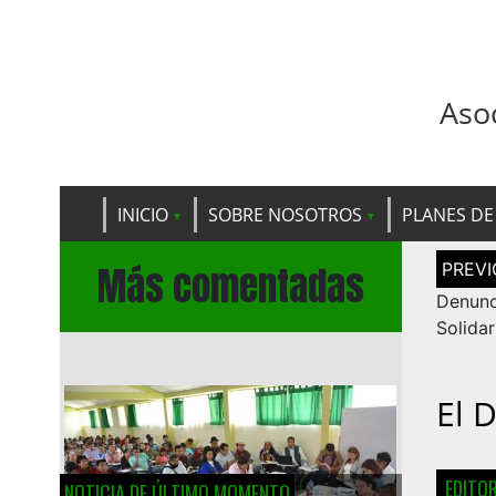
Aso
INICIO
SOBRE NOSOTROS
PLANES DE
Navega
Más comentadas
de
entrad
Denun
Solida
El 
EDITO
NOTICIA DE ÚLTIMO MOMENTO